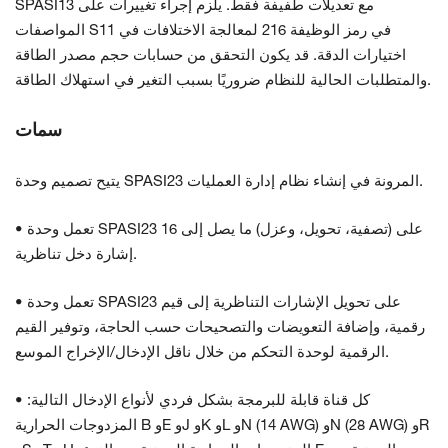
SPASI13 مع تعديلات طفيفة فقط. يلزم إجراء تغييرات على
المواصفات S11 في رمز الوظيفة 216 لمعالجة الاختلافات في
اختيارات الدقة. قد يكون التحقق من حسابات حجم مصدر الطاقة
والمتطلبات الحالية للنظام ضروريًا بسبب التغير في استهلاك الطاقة.
سمات
يتيح تصميم وحدة SPASI23 المرونة في إنشاء نظام إدارة العمليات.
• تعمل وحدة SPASI23 على (تصفية، تحويل، وعزل) ما يصل إلى 16
إشارة دخل تناظرية.
• تعمل وحدة SPASI23 على تحويل الإشارات التناظرية إلى قيم
رقمية، وإضافة التعويضات والتصحيحات حسب الحاجة، وتوفير القيم
الرقمية لوحدة التحكم من خلال ناقل الإدخال/الإخراج الموسع.
• كل قناة قابلة للبرمجة بشكل فردي لأنواع الإدخال التالية:
المزدوجات الحرارية B وE وJ وK وL وN (14 AWG) وN (28 AWG) وR