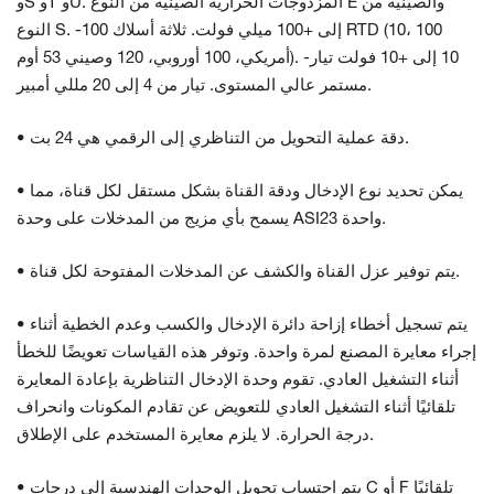
وS وT وU. المزدوجات الحرارية الصينية من النوع E والصينية من
النوع S. -100 إلى +100 ميلي فولت. ثلاثة أسلاك RTD (10، 100
أمريكي، 100 أوروبي، 120 وصيني 53 أوم). -10 إلى +10 فولت تيار
مستمر عالي المستوى. تيار من 4 إلى 20 مللي أمبير.
• دقة عملية التحويل من التناظري إلى الرقمي هي 24 بت.
• يمكن تحديد نوع الإدخال ودقة القناة بشكل مستقل لكل قناة، مما
يسمح بأي مزيج من المدخلات على وحدة ASI23 واحدة.
• يتم توفير عزل القناة والكشف عن المدخلات المفتوحة لكل قناة.
• يتم تسجيل أخطاء إزاحة دائرة الإدخال والكسب وعدم الخطية أثناء
إجراء معايرة المصنع لمرة واحدة. وتوفر هذه القياسات تعويضًا للخطأ
أثناء التشغيل العادي. تقوم وحدة الإدخال التناظرية بإعادة المعايرة
تلقائيًا أثناء التشغيل العادي للتعويض عن تقادم المكونات وانحراف
درجة الحرارة. لا يلزم معايرة المستخدم على الإطلاق.
• يتم احتساب تحويل الوحدات الهندسية إلى درجات C أو F تلقائيًا