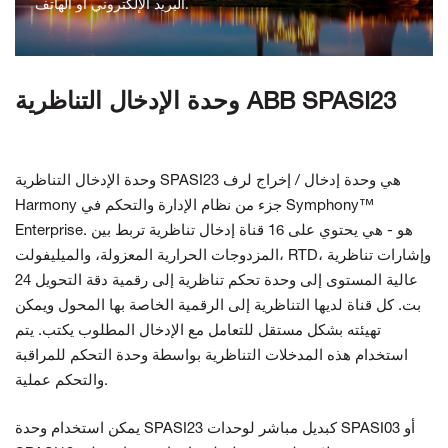
البريد الإلكتروني أو الهاتف.
اتصل بنا
وحدة الإدخال التناظرية ABB SPASI23
وحدة الإدخال التناظرية SPASI23 هي وحدة إدخال / إخراج لرف
جزء من نظام الإدارة والتحكم في Symphony™
Harmony
Enterprise. هو - هي
يحتوي على 16 قناة إدخال تناظرية تربط بين
RTD، وإشارات تناظرية
المزدوجات الحرارية المعزولة، والميليفولت،
عالية المستوى إلى وحدة تحكم تناظرية إلى رقمية
دقة التحويل 24
بت. كل قناة لديها التناظرية إلى الرقمية الخاصة بها
المحول ويمكن
تهيئته بشكل مستقل للتعامل مع الإدخال المطلوب
يكتب. يتم
استخدام هذه المدخلات التناظرية بواسطة وحدة التحكم للمراقبة
عملية.
والتحكم
يمكن استخدام وحدة SPASI23 كبديل مباشر لوحدات SPASI03 أو