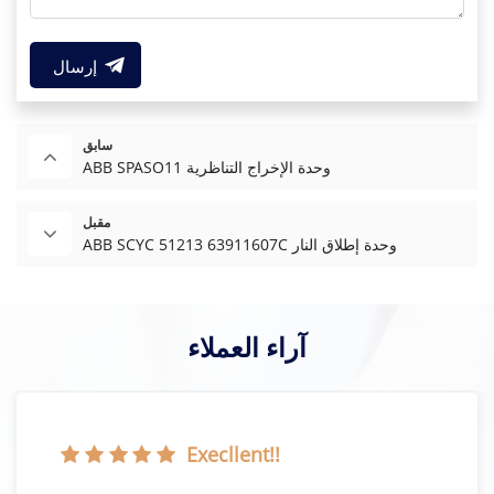
إرسال
سابق
ABB SPASO11 وحدة الإخراج التناظرية
مقبل
ABB SCYC 51213 63911607C وحدة إطلاق النار
آراء العملاء
Execllent!!