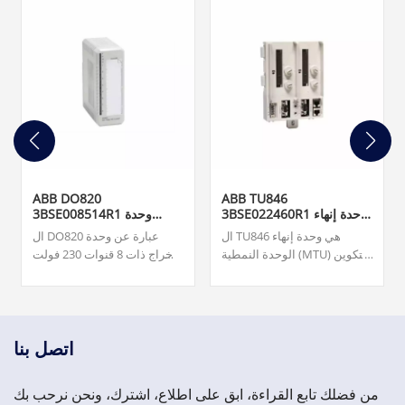
ABB DO820
ABB TU846
3BSE022460R1 وحدة إنهاء
3BSE008514R1 وحدة
الوحدة
الإخراج الرقمي
ال TU846 هي وحدة إنهاء
ال DO820 عبارة عن وحدة
الوحدة النمطية (MTU) للتكوين
إخراج ذات 8 قنوات 230 فولت
الزائد لواجهة الاتصال الميداني
تيار متردد/تيار متردد (NO) لـ
CI840/CI840A والإدخال/
S800 I/O. فريقنا متاح على مدار
الإخراج الزائد.
الساعة طوال أيام الأسبوع
لدعمك في تلبية احتياجاتك
العاجلة من قطع الغيار المهمة،
اتصل بنا
يرجى الاتصال بنا.
من فضلك تابع القراءة، ابق على اطلاع، اشترك، ونحن نرحب بك