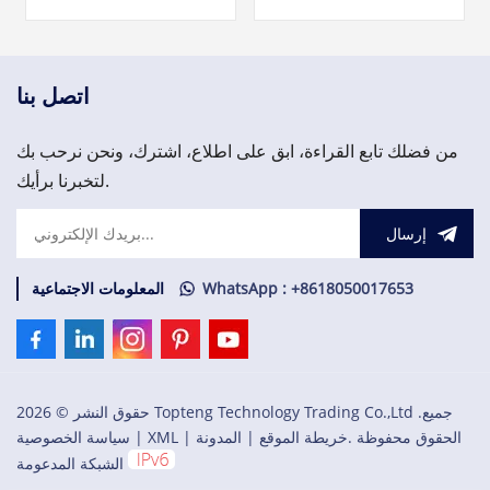
الزائد لواجهة الاتصال الميداني
تيار متردد/تيار متردد (NO) لـ
CI840/CI840A والإدخال/
S800 I/O. فريقنا متاح على مدار
الإخراج الزائد.
الساعة طوال أيام الأسبوع
لدعمك في تلبية احتياجاتك
العاجلة من قطع الغيار المهمة،
اتصل بنا
يرجى الاتصال بنا.
من فضلك تابع القراءة، ابق على اطلاع، اشترك، ونحن نرحب بك
لتخبرنا برأيك.
إرسال
WhatsApp : +8618050017653
المعلومات الاجتماعية
حقوق النشر © 2026 Topteng Technology Trading Co.,Ltd .جميع
الحقوق محفوظة .
خريطة الموقع
|
المدونة
|
XML
|
سياسة الخصوصية
الشبكة المدعومة