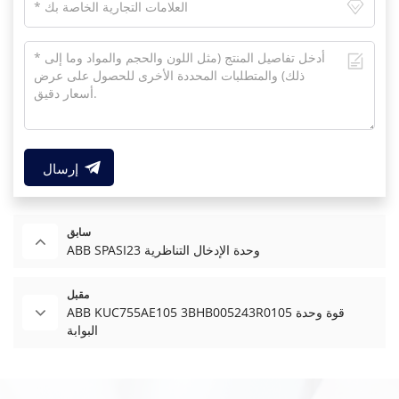
إرسال
سابق
ABB SPASI23 وحدة الإدخال التناظرية
مقبل
ABB KUC755AE105 3BHB005243R0105 قوة وحدة
البوابة