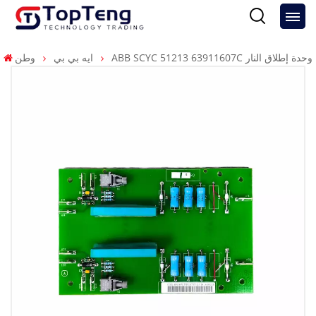
ABB SCYC 51213 63911607C وحدة إطلاق النار
ايه بي بي
وطن