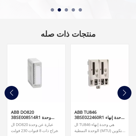
منتجات ذات صله
ABB DO820
ABB TU846
3BSE022460R1 وحدة إنهاء
3BSE008514R1 وحدة
الوحدة
الإخراج الرقمي
ال TU846 هي وحدة إنهاء
ال DO820 عبارة عن وحدة
الوحدة النمطية (MTU) للتكوين
إخراج ذات 8 قنوات 230 فولت