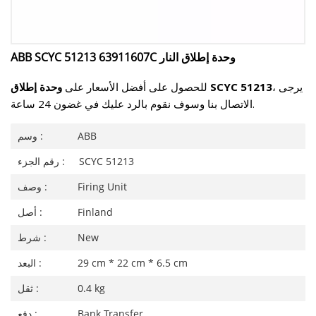
ABB SCYC 51213 63911607C وحدة إطلاق النار
، يرجى
وحدة إطلاق SCYC 51213
للحصول على أفضل الأسعار على
الاتصال بنا وسوف نقوم بالرد عليك في غضون 24 ساعة.
ABB
وسم :
SCYC 51213
رقم الجزء :
Firing Unit
وصف :
Finland
أصل :
New
شرط :
29 cm * 22 cm * 6.5 cm
البعد :
0.4 kg
ثقل :
Bank Transfer
دفع :