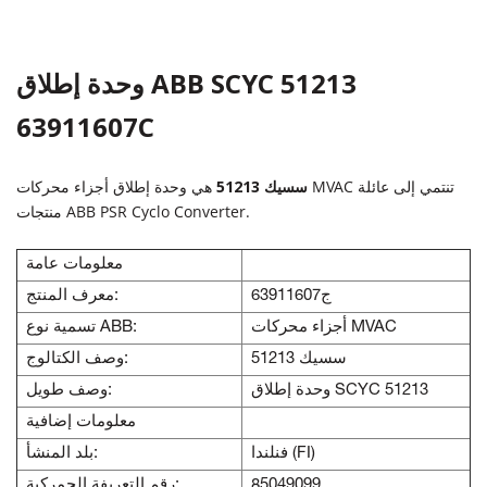
وحدة إطلاق ABB SCYC 51213
63911607C
سسيك 51213
هي وحدة إطلاق أجزاء محركات MVAC تنتمي إلى عائلة
منتجات ABB PSR Cyclo Converter.
معلومات عامة
63911607ج
معرف المنتج:
أجزاء محركات MVAC
تسمية نوع ABB:
سسيك 51213
وصف الكتالوج:
وحدة إطلاق SCYC 51213
وصف طويل:
معلومات إضافية
فنلندا (FI)
بلد المنشأ:
85049099
رقم التعريفة الجمركية: