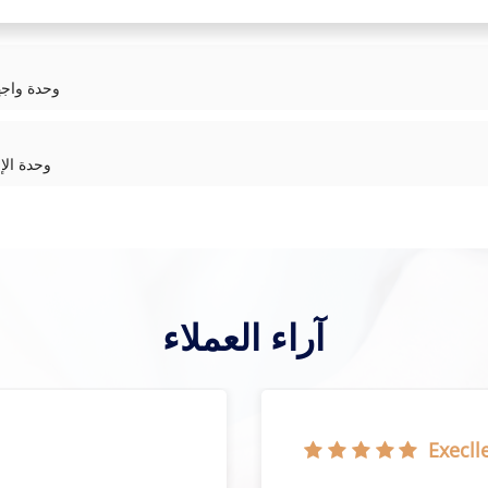
 CI867K01 3BSE043660R1
820 3BSE008514R1
آراء العملاء