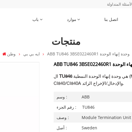
لأسئلة المتداولة
اتصل بنا
موارد
باب
منتجات
ABB TU846 3BSE022460R1 وحدة إنهاء الوحدة
ايه بي بي
وطن
ABB T وحدة إنهاء الوحدة
هي وحدة إنهاء الوحدة النمطية (MTU) للتكوين الزائد لواجهة الاتصال الميداني
TU846
ال
CI840/CI840A والإدخال/الإخراج الزائد.
ABB
وسم :
TU846
رقم الجزء :
Module Termination Unit
وصف :
Sweden
أصل :