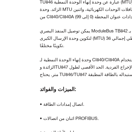
TU846 عبارة عن وحدة إنهاء الوحدة النمطية (MTU) للتكوين المتكرر لواجهة الاتصال الميداني CI840/CI840A والإدخال/الإخراج
الزائد. وحدة MTU عبارة عن وحدة سلبية تحتوي على توصيلات لإمدادات الطاقة، واثنتين من حافلات الوحدات الكهربائية، واثنين
يمكن توصيل المنفذ البصري ModuleBus TB842 بـ TU846 عبر TB846. يتم استخدام أربعة مفاتيح ميكانيكية، اثنان لكل موضع،
لتكوين وحدة الإرسال الكبرى (MTU) للأنواع المناسبة من الوحدات. يحتوي كل مفتاح على ستة مواضع، مما يعطي إجمالي 36
تكوينًا مختلفًا.
وحدة إنهاء الوحدة النمطية لـ CI840/CI840A المزدوج، الإدخال/الإخراج الزائد. يتم استخدام TU846 مع وحدات الإدخال/الإخراج
الزائدة وTU847 مع وحدات الإدخال/الإخراج الفردية. الحد الأقصى لطول ModuleBus من TU846 إلى فاصل ModuleBus هو 2.5
الميزات والفوائد:
• اتصال إمدادات الطاقة.
• اثنان من اتصالات PROFIBUS.