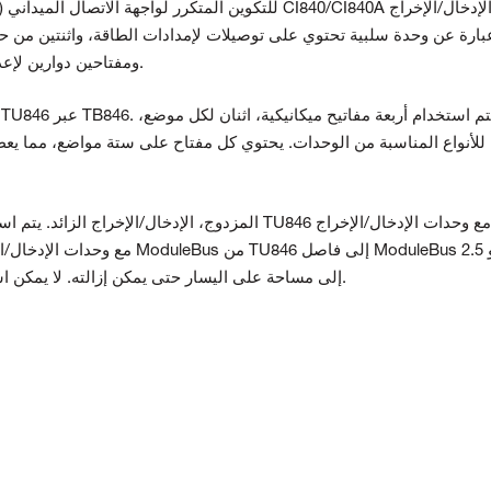
من CI840/CI840A ومفتاحين دوارين لإعدادات عنوان المحطة (0 إلى 99).
متر. يحتاج TU846/TU847 إلى مساحة على اليسار حتى يمكن إزالته. لا يمكن استبداله بالطاقة المطبقة.