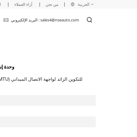
العربية
|
|
|
من نحن
آراء العملاء
ا
البريد الإلكتروني : sales4@nseauto.com
English
français
русский
U846 3BSE022460R1
español
العربية