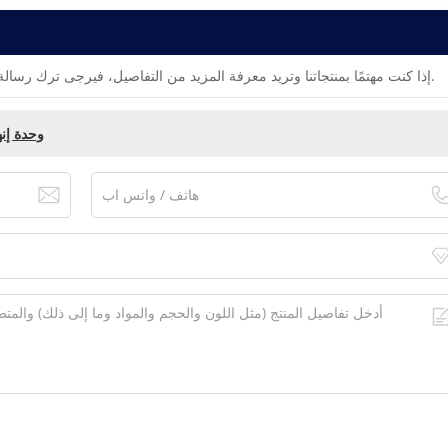
إذا كنت مهتمًا بمنتجاتنا وتريد معرفة المزيد من التفاصيل، فيرجى ترك رسالة هنا، وسنقوم بالرد عليك في أقرب وقت ممكن.
TU846 3BSE022460R1