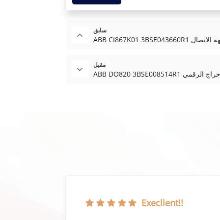
سابق
ABB وحدة واجهة الاتصال
مقبل
ABB DO وحدة الإخراج الرقمي
Execllent!!