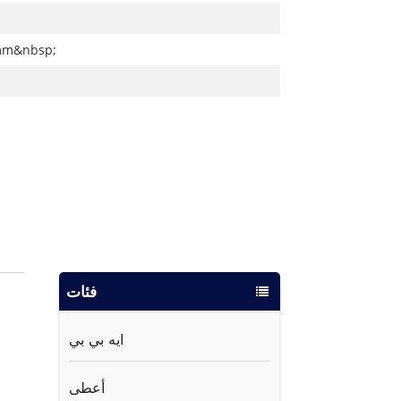
mm&nbsp;
فئات
ايه بي بي
أعطى