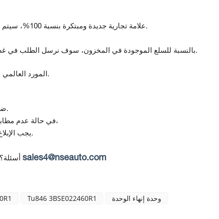
علامة تجارية جديدة ومبتكرة بنسبة 100%، سيتم اختبار جميع السلع قبل الشحن.
بالنسبة للسلع الموجودة في المخزون، سوف نرسل الطلب في غضون 5-7 أيام بعد استلام الدفع.
المورد العالمي لمكونات أتمتة ومراقبة الجودة.
تقدم Topteng ضمانًا لمدة 12 شهرًا من تاريخ التسليم.
(في حالة استلام منتج تالف أو غير صحيح)،
في حالة عدم مطابق
يجب الإبلاغ عن أي عدم مطابقة خلال 7 أيام من استلام البضائع.
sales4@nseauto.com
أسئلة؟
وحدة إنهاء الوحدة
Tu846 3BSE022460R1
0R1