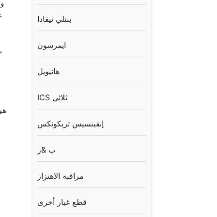
بنتلي نيفادا
ايمرسون
هانيويل
ICS ثلاثي
إنفينسيس تريكونكس
ب &ر
مراقبة الاهتزاز
قطع غيار أخرى