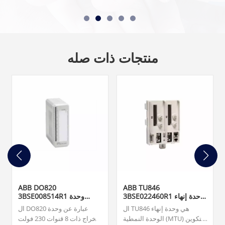
منتجات ذات صله
ABB DO820
ABB TU846
3BSE022460R1 وحدة إنهاء
3BSE008514R1 وحدة
الوحدة
الإخراج الرقمي
ال TU846 هي وحدة إنهاء
ال DO820 عبارة عن وحدة
الوحدة النمطية (MTU) للتكوين
إخراج ذات 8 قنوات 230 فولت