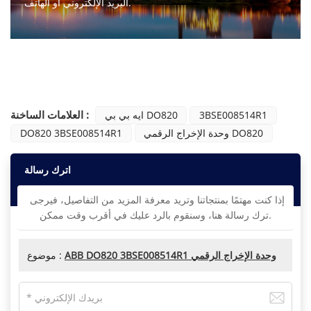
البريد الإلكتروني أو الهاتف.
اتصل بنا
العلامات الساخنة :
3BSE008514R1
ايه بي بي DO820
وحدة الإخراج الرقمي DO820
DO820 3BSE008514R1
اترك رسالة
إذا كنت مهتمًا بمنتجاتنا وتريد معرفة المزيد من التفاصيل، فيرجى
ترك رسالة هنا، وسنقوم بالرد عليك في أقرب وقت ممكن.
ABB DO820 3BSE008514R1 وحدة الإخراج الرقمي
موضوع :