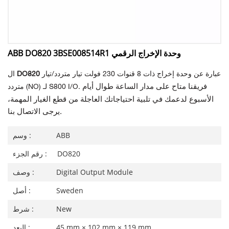
ABB DO820 3BSE008514R1 وحدة الإخراج الرقمي
عبارة عن وحدة إخراج ذات 8 قنوات 230 فولت تيار متردد/تيار
DO820
ال
فريقنا متاح على مدار الساعة طوال أيام
متردد (NO) لـ S800 I/O.
الأسبوع لدعمك في تلبية احتياجاتك العاجلة من قطع الغيار المهمة،
يرجى الاتصال بنا.
ABB
وسم :
DO820
رقم الجزء :
Digital Output Module
وصف :
Sweden
أصل :
New
شرط :
45 mm × 102 mm × 119 mm
البعد :