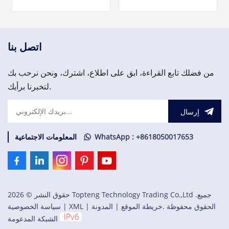
الزائد لواجهة الاتصال الميداني
تيار متردد/تيار متردد (NO) لـ
CI840/CI840A والإدخال/
S800 I/O. فريقنا متاح على مدار
الإخراج الزائد.
الساعة طوال أيام الأسبوع
لدعمك في تلبية احتياجاتك
العاجلة من قطع الغيار المهمة،
اتصل بنا
يرجى الاتصال بنا.
من فضلك تابع القراءة، ابق على اطلاع، اشترك، ونحن نرحب بك
لتخبرنا برأيك.
إرسال
WhatsApp : +8618050017653
المعلومات الاجتماعية
حقوق النشر © 2026 Topteng Technology Trading Co.,Ltd .جميع
الحقوق محفوظة .
خريطة الموقع
|
المدونة
|
XML
|
سياسة الخصوصية
الشبكة المدعومة