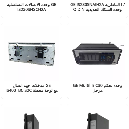
GE IS230SNAIH2A التناظرية I /
وحدة الاتصالات التسلسلية GE
O DIN وحدة السكك الحديدية
IS230SNSCH2A
إقرأ المزيد
إقرأ المزيد
GE Multilin C30 وحدة تحكم
مدخلات جهة اتصال GE
مرحل
IS400TBCIS2C مع لوحة محطة
C30N00HCHF6UH6UM67PXXU
عزل المجموعة
إقرأ المزيد
إقرأ المزيد