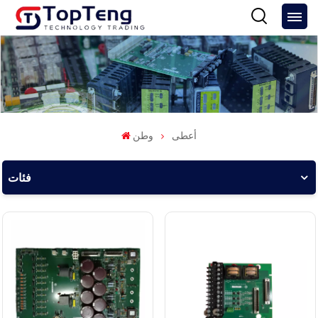
أعطى
وطن
فئات