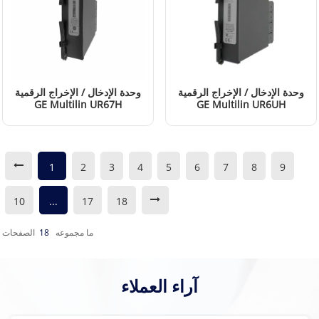
وحدة الإدخال / الإخراج الرقمية
وحدة الإدخال / الإخراج الرقمية
GE Multilin UR67H
GE Multilin UR6UH
إقرأ المزيد
إقرأ المزيد
1
2
3
4
5
6
7
8
9
10
...
17
18
ما مجموعه
18
الصفحات
آراء العملاء