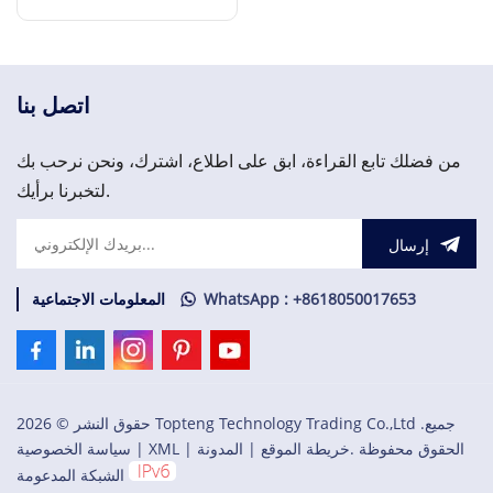
3BSE076939R1
إقرأ المزيد
اتصل بنا
من فضلك تابع القراءة، ابق على اطلاع، اشترك، ونحن نرحب بك
لتخبرنا برأيك.
إرسال
WhatsApp : +8618050017653
المعلومات الاجتماعية
حقوق النشر © 2026 Topteng Technology Trading Co.,Ltd .جميع
الحقوق محفوظة .
خريطة الموقع
|
المدونة
|
XML
|
سياسة الخصوصية
الشبكة المدعومة