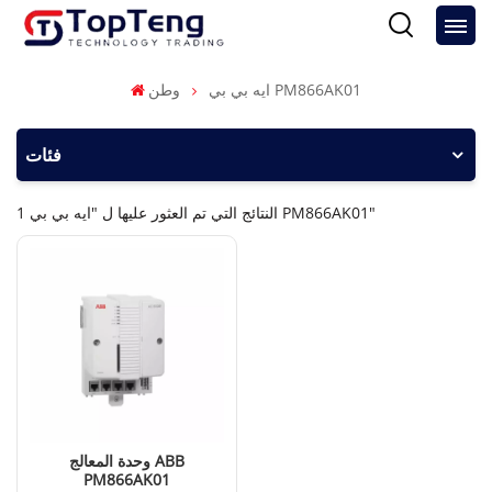
ايه بي بي PM866AK01
وطن
فئات
1 النتائج التي تم العثور عليها ل "ايه بي بي PM866AK01"
وحدة المعالج ABB
PM866AK01