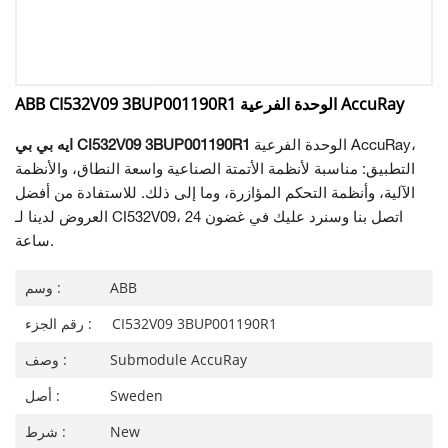
ABB CI532V09 3BUP001190R1 الوحدة الفرعية AccuRay
الوحدة الفرعية AccuRay،
ايه بي بي CI532V09 3BUP001190R1
التطبيق: مناسبة لأنظمة الأتمتة الصناعية واسعة النطاق، والأنظمة
الآلية، وأنظمة التحكم المؤازرة، وما إلى ذلك. للاستفادة من أفضل
العروض لدينا لـ CI532V09، اتصل بنا وسنرد عليك في غضون 24
ساعة.
ABB
وسم :
CI532V09 3BUP001190R1
رقم الجزء :
Submodule AccuRay
وصف :
Sweden
أصل :
New
شرط :