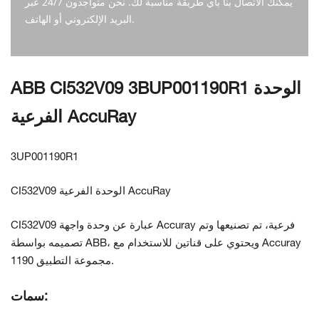
يمكنك الاتصال بنا بأي طريقة مناسبة لك. نحن متواجدون 24/7 عبر
البريد الإلكتروني أو الهاتف.
اتصل بنا
ABB CI532V09 3BUP001190R1 الوحدة
الفرعية AccuRay
3UP001190R1
CI532V09 الوحدة الفرعية AccuRay
CI532V09 عبارة عن وحدة واجهة Accuray فرعية، تم تصنيعها
وتم
تصميمه بواسطة ABB، ويحتوي على قناتين للاستخدام مع Accuray
مجموعة التطبيق.
1190
سمات: