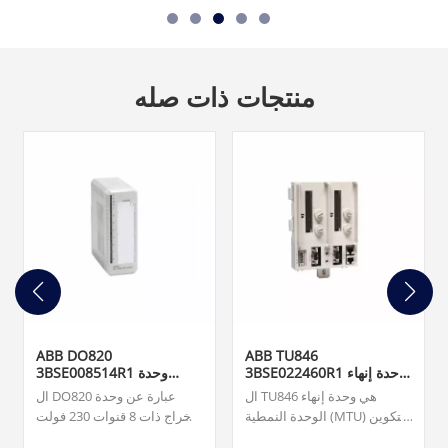
منتجات ذات صله
ABB DO820
ABB TU846
3BSE022460R1 وحدة إنهاء
3BSE008514R1 وحدة
الوحدة
الإخراج الرقمي
ال TU846 هي وحدة إنهاء
ال DO820 عبارة عن وحدة
الوحدة النمطية (MTU) للتكوين
إخراج ذات 8 قنوات 230 فولت
الزائد لواجهة الاتصال الميداني
تيار متردد/تيار متردد (NO) لـ