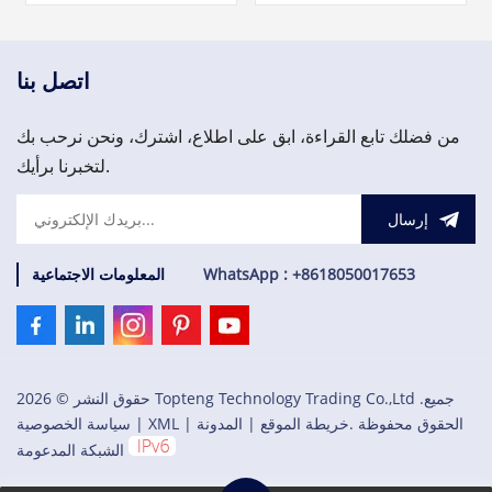
CI840/CI840A والإدخال/
S800 I/O. فريقنا متاح على مدار
الإخراج الزائد.
الساعة طوال أيام الأسبوع
لدعمك في تلبية احتياجاتك
العاجلة من قطع الغيار المهمة،
اتصل بنا
يرجى الاتصال بنا.
من فضلك تابع القراءة، ابق على اطلاع، اشترك، ونحن نرحب بك
لتخبرنا برأيك.
إرسال
WhatsApp : +8618050017653
المعلومات الاجتماعية
حقوق النشر © 2026 Topteng Technology Trading Co.,Ltd .جميع
الحقوق محفوظة .
خريطة الموقع
|
المدونة
|
XML
|
سياسة الخصوصية
الشبكة المدعومة