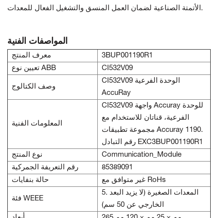
الأتمتة الصناعية لضمان العمل المنسق والتشغيل الفعال للمعدات.
المواصفات الفنية
3BUP001190R1
معرف المنتج
CI532V09
تعيين نوع ABB
CI532V09 الوحدة الفرعية
وصف الكتالوج
AccuRay
CI532V09 واجهة Accuray للوحدة
الفرعية، قناتان للاستخدام مع
المعلومات الفنية
مجموعة تطبيقات Accuray 1190.
رقم التبادل EXC3BUP001190R1
Communication_Module
نوع المنتج
85389091
رقم التعريفة الجمركية
غير متوافق مع RoHs
حالة بنفايات
5. المعدات الصغيرة (لا يزيد البعد
فئة WEEE
الخارجي عن 50 سم)
265 مم × 25 مم × 120 مم
أبعاد