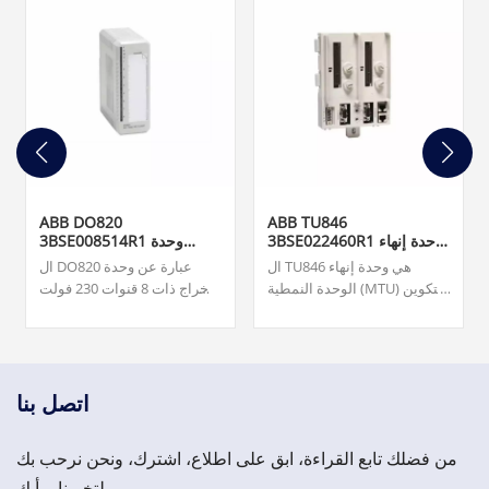
ABB DO820
ABB TU846
3BSE022460R1 وحدة إنهاء
3BSE008514R1 وحدة
الوحدة
الإخراج الرقمي
ال TU846 هي وحدة إنهاء
ال DO820 عبارة عن وحدة
الوحدة النمطية (MTU) للتكوين
إخراج ذات 8 قنوات 230 فولت
الزائد لواجهة الاتصال الميداني
تيار متردد/تيار متردد (NO) لـ
CI840/CI840A والإدخال/
S800 I/O. فريقنا متاح على مدار
الإخراج الزائد.
الساعة طوال أيام الأسبوع
لدعمك في تلبية احتياجاتك
العاجلة من قطع الغيار المهمة،
اتصل بنا
يرجى الاتصال بنا.
من فضلك تابع القراءة، ابق على اطلاع، اشترك، ونحن نرحب بك
لتخبرنا برأيك.