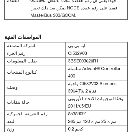
GCOM، فهذا يعني أن رقم العقدة محدد بالفعل.
العقدة
يمكن بعد ذلك تعيين NODE فقط على رقم عقدة
MasterBus 300/GCOM.
المواصفات الفنية
ايه بي بي
الشركة المصنعة
CI532V03
رقم الجزء
3BSE003828R1
طلب المعلومات
سلسلة Advant® Controller
كتالوج المنتجات
400
واجهة CI532V03 Siemens
وصف
3964(R)، 2 قناة
وفقًا لتوجيهات الاتحاد الأوروبي
حالة بنفايات
2011/65/EU
85389091
رقم التعريفة الجمركية
265 مم × 25 مم × 120 مم
البعد
0.2 كجم
وزن