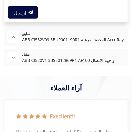
إرسال
سابق
ABB CI532V09 3BUP001190R1 الوحدة الفرعية AccuRay
مقبل
ABB CI520V1 3BSE012869R1 AF100 واجهة الاتصال
آراء العملاء
Execllent!!
منتجات البائع جيدة جدًا كما هو موضح في التعبئة الجيدة جدًا