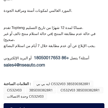
المورد العالمي لمكونات أتمتة ومراقبة الجودة.
تقدم Topteng ضمانًا لمدة 12 شهرًا من تاريخ التسليم.
في حالة عدم مطابقة المنتج
(في حالة استلام منتج تالف أو غير
صحيح)،
يجب الإبلاغ عن أي عدم مطابقة خلال 7 أيام من استلام البضائع.
+86 18050017653
أسئلة؟ يتصل
أو البريد الإلكتروني
sales4@nseauto.com
العلامات الساخنة :
ايه بي بي CI532V03 3BSE003828R1
CI532V03
3BSE003828R1
CI532V03 3BSE003828R1
وحدة الاتصالات CI532V03