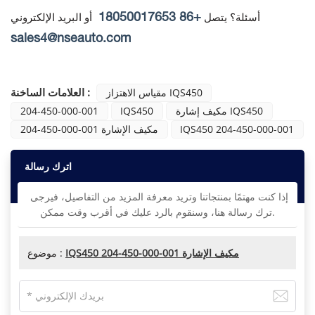
+86 18050017653
أسئلة؟ يتصل
أو البريد الإلكتروني
sales4@nseauto.com
العلامات الساخنة :
مقياس الاهتزاز IQS450
مكيف إشارة IQS450
IQS450
204-450-000-001
IQS450 204-450-000-001
204-450-000-001 مكيف الإشارة
اترك رسالة
إذا كنت مهتمًا بمنتجاتنا وتريد معرفة المزيد من التفاصيل، فيرجى
ترك رسالة هنا، وسنقوم بالرد عليك في أقرب وقت ممكن.
IQS450 204-450-000-001 مكيف الإشارة
موضوع :