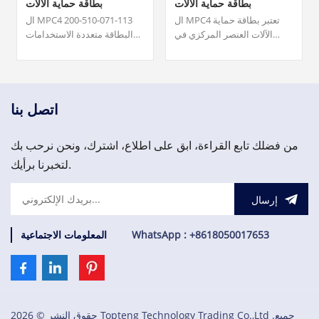
بطاقة حماية الآلات
بطاقة حماية الآلات
ال MPC4 تعتبر بطاقة حماية
ال MPC4 200-510-071-113
الآلات العنصر المركزي في
البطاقة متعددة الاستخدامات
نظام حماية الآلات (MPS). هذه
قادرة على قياس ومراقبة ما
البطاقة متعددة الاستخدامات
يصل إلى أربعة مدخلات إشارة
قادرة على قياس ومراقبة ما
ديناميكية وما يصل إلى مدخلين
يصل إلى أربعة مدخلات إشارة
للسرعة في وقت واحد.
ديناميكية وما يصل إلى مدخلين
7,500.00 دولار.نوعية ممتازة
اتصل بنا
للسرعة في وقت واحد.
وسعر مناسب، مرحبا بكم في
الاستفسار!
من فضلك تابع القراءة، ابق على اطلاع، اشترك، ونحن نرحب بك
لتخبرنا برأيك.
إرسال
WhatsApp : +8618050017653
المعلومات الاجتماعية
حقوق النشر © 2026 Topteng Technology Trading Co.,Ltd .جميع