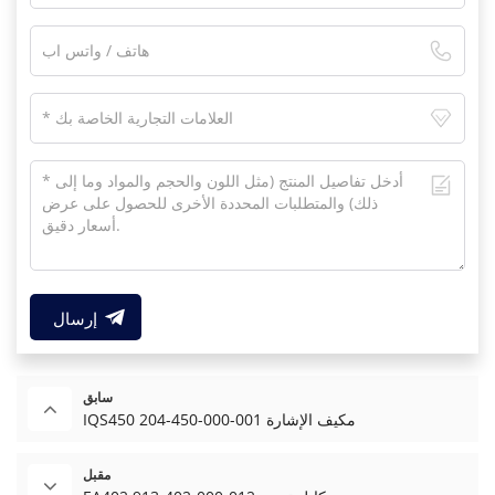
إرسال
سابق
IQS450 204-450-000-001 مكيف الإشارة
مقبل