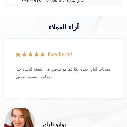
EA402 913-402-000-012 كابل تمديد
آراء العملاء
Execllent!!
منتجات البائع جيدة جدًا كما هو موضح في التعبئة الجيدة جدًا
ووقت التسليم القصير.
يوليو تايلور