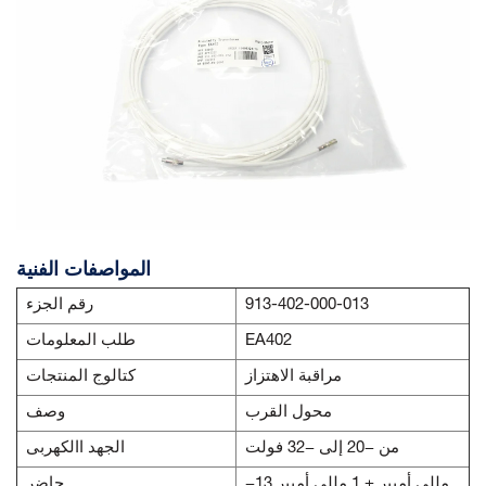
المواصفات الفنية
913-402-000-013
رقم الجزء
EA402
طلب المعلومات
مراقبة الاهتزاز
كتالوج المنتجات
محول القرب
وصف
من −20 إلى −32 فولت
الجهد االكهربى
−13 مللي أمبير ± 1 مللي أمبير
حاضِر