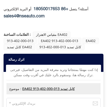
+86 18050017653
أسئلة؟ يتصل
أو البريد الإلكتروني
sales4@nseauto.com
العلامات الساخنة :
مقياس الاهتزاز EA402
913-402-000-013
EA402 913-402-000-013
EA402
913-402-000-013 كابل تمديد
كابل تمديد EA402
اترك رسالة
إذا كنت مهتمًا بمنتجاتنا وتريد معرفة المزيد من التفاصيل، فيرجى
ترك رسالة هنا، وسنقوم بالرد عليك في أقرب وقت ممكن.
EA402 913-402-000-013 كابل تمديد
موضوع :