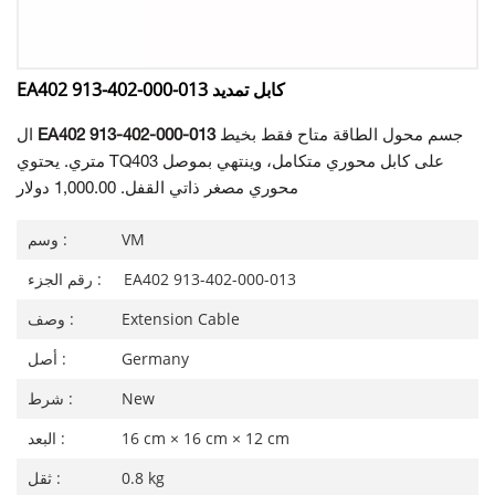
EA402 913-402-000-013 كابل تمديد
جسم محول الطاقة متاح فقط بخيط
EA402 913-402-000-013
ال
متري. يحتوي TQ403 على كابل محوري متكامل، وينتهي بموصل
محوري مصغر ذاتي القفل.
1,000.00 دولار
VM
وسم :
EA402 913-402-000-013
رقم الجزء :
Extension Cable
وصف :
Germany
أصل :
New
شرط :
16 cm × 16 cm × 12 cm
البعد :
0.8 kg
ثقل :