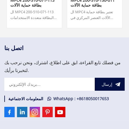
MPC4 200-510-071-113
MPC4 200-510-150-011
بطاقة حماية الآلات
بطاقة حماية الآلات
ال MPC4 تعتبر بطاقة حماية
ال MPC4 200-510-071-113
الآلات العنصر المركزي في
البطاقة متعددة الاستخدامات
نظام حماية الآلات (MPS). هذه
قادرة على قياس ومراقبة ما
البطاقة متعددة الاستخدامات
يصل إلى أربعة مدخلات إشارة
قادرة على قياس ومراقبة ما
ديناميكية وما يصل إلى مدخلين
يصل إلى أربعة مدخلات إشارة
للسرعة في وقت واحد.
ديناميكية وما يصل إلى مدخلين
7,500.00 دولار.نوعية ممتازة
اتصل بنا
للسرعة في وقت واحد.
وسعر مناسب، مرحبا بكم في
الاستفسار!
من فضلك تابع القراءة، ابق على اطلاع، اشترك، ونحن نرحب بك
لتخبرنا برأيك.
إرسال
WhatsApp : +8618050017653
المعلومات الاجتماعية