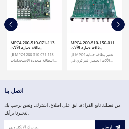
MPC4 200-510-071-113
MPC4 200-510-150-011
بطاقة حماية الآلات
بطاقة حماية الآلات
ال MPC4 تعتبر بطاقة حماية
ال MPC4 200-510-071-113
الآلات العنصر المركزي في
البطاقة متعددة الاستخدامات
نظام حماية الآلات (MPS). هذه
قادرة على قياس ومراقبة ما
البطاقة متعددة الاستخدامات
يصل إلى أربعة مدخلات إشارة
قادرة على قياس ومراقبة ما
ديناميكية وما يصل إلى مدخلين
يصل إلى أربعة مدخلات إشارة
للسرعة في وقت واحد.
ديناميكية وما يصل إلى مدخلين
7,500.00 دولار.نوعية ممتازة
اتصل بنا
للسرعة في وقت واحد.
وسعر مناسب، مرحبا بكم في
الاستفسار!
من فضلك تابع القراءة، ابق على اطلاع، اشترك، ونحن نرحب بك
لتخبرنا برأيك.
إرسال