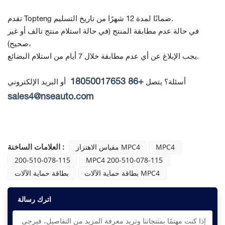
تقدم Topteng ضمانًا لمدة 12 شهرًا من تاريخ التسليم.
في حالة عدم مطابقة المنتج
(في حالة استلام منتج تالف أو غير
صحيح)،
يجب الإبلاغ عن أي عدم مطابقة خلال 7 أيام من استلام البضائع.
+86 18050017653
أسئلة؟ يتصل
أو البريد الإلكتروني
sales4@nseauto.com
العلامات الساخنة :
MPC4
مقياس الاهتزاز MPC4
200-510-078-115
MPC4 200-510-078-115
بطاقة حماية الآلات MPC4
بطاقة حماية الآلات
اترك رسالة
إذا كنت مهتمًا بمنتجاتنا وتريد معرفة المزيد من التفاصيل، فيرجى