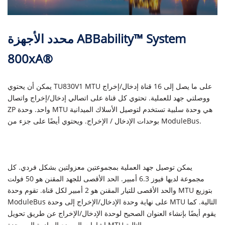
اتصل بنا
محدد الأجهزة ABBability™ System
800xA®
يمكن أن يحتوي TU830V1 MTU على ما يصل إلى 16 قناة إدخال/إخراج
ووصلتي جهد للعملية. تحتوي كل قناة على اتصالي إدخال/إخراج واتصال
ZP واحد. وحدة MTU هي وحدة سلبية تستخدم لتوصيل الأسلاك الميدانية
بوحدات الإدخال / الإخراج. ويحتوي أيضًا على جزء من ModuleBus.
يمكن توصيل جهد العملية بمجموعتين معزولتين بشكل فردي. كل
مجموعة لديها فيوز 6.3 أمبير. الحد الأقصى للجهد المقنن هو 50 فولت
والحد الأقصى للتيار المقنن هو 2 أمبير لكل قناة. تقوم وحدة MTU بتوزيع
ModuleBus على نهاية وحدة الإدخال/الإخراج إلى وحدة MTU التالية. كما
يقوم أيضًا بإنشاء العنوان الصحيح لوحدة الإدخال/الإخراج عن طريق تحويل
إشارات الموضع الصادرة إلى وحدة MTU التالية.