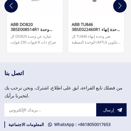
ABB DO820
ABB TU846
3BSE022460R1 وحدة إنهاء
3BSE008514R1 وحدة
الوحدة
الإخراج الرقمي
ال TU846 هي وحدة إنهاء
ال DO820 عبارة عن وحدة
الوحدة النمطية (MTU) للتكوين
إخراج ذات 8 قنوات 230 فولت
الزائد لواجهة الاتصال الميداني
تيار متردد/تيار متردد (NO) لـ
CI840/CI840A والإدخال/
S800 I/O. فريقنا متاح على مدار
الإخراج الزائد.
الساعة طوال أيام الأسبوع
لدعمك في تلبية احتياجاتك
العاجلة من قطع الغيار المهمة،
اتصل بنا
يرجى الاتصال بنا.
من فضلك تابع القراءة، ابق على اطلاع، اشترك، ونحن نرحب بك
لتخبرنا برأيك.
إرسال
WhatsApp : +8618050017653
المعلومات الاجتماعية