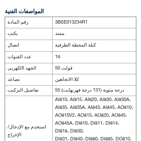
المواصفات الفنية
3BSE013234R1
رقم المادة
ممتد
يكتب
كتلة المحطة الطرفية
اتصال
16
عدد القنوات
50 فولت
الجهد االكهربى
كلا الاتجاهين
تصاعد
55 درجة مئوية (131 درجة فهرنهايت)
تفاصيل التركيب
AI810، AI815، AI820، AI830، AI830A،
AI835، AI835A، AI843، AI845، AO810،
AO810V2، AO815، AO820، AO845،
AO845A، DI810، DI811، DI814،
استخدم مع الإدخال/
DI818، DI830،
الإخراج
DI831، DI840، DI880، DI885، DO810،