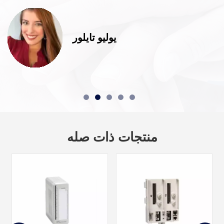
يوليو تايلور
منتجات ذات صله