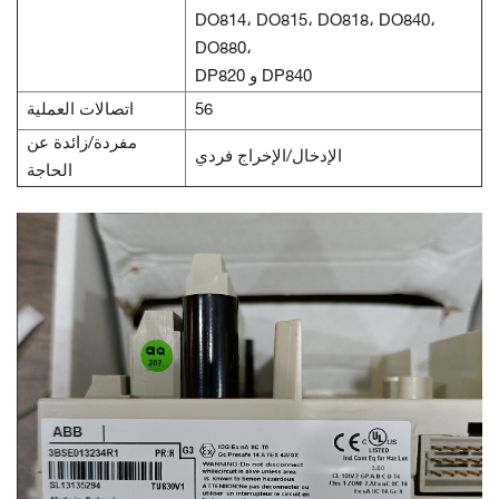
DO814، DO815، DO818، DO840،
DO880،
DP820 و DP840
56
اتصالات العملية
مفردة/زائدة عن
الإدخال/الإخراج فردي
الحاجة