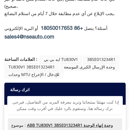
صحيح)،
يجب الإبلاغ عن أي عدم مطابقة خلال 7 أيام من استلام البضائع.
+86 18050017653
أسئلة؟ يتصل
أو البريد الإلكتروني
sales4@nseauto.com
العلامات الساخنة :
3BSE013234R1
ايه بي بي TU830V1
وحدة الإرسال الكبرى الموسعة
TU830V1 3BSE013234R1
وحدات MTU للإدخال / الإخراج
اترك رسالة
إذا كنت مهتمًا بمنتجاتنا وتريد معرفة المزيد من التفاصيل، فيرجى
ترك رسالة هنا، وسنقوم بالرد عليك في أقرب وقت ممكن.
ABB TU830V1 3BSE013234R1 وحدة إنهاء الوحدة
موضوع :