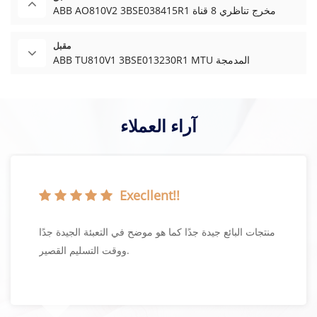
ABB AO810V2 3BSE038415R1 مخرج تناظري 8 قناة
مقبل
ABB TU810V1 3BSE013230R1 MTU المدمجة
آراء العملاء
Execllent!!
منتجات البائع جيدة جدًا كما هو موضح في التعبئة الجيدة جدًا
ووقت التسليم القصير.