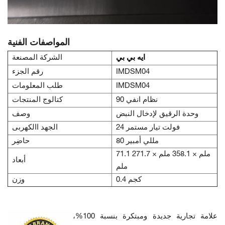
المواصفات الفنية
ايه بي بي
الشركة المصنعة
IMDSM04
رقم الجزء
IMDSM04
طلب المعلومات
نظام انفي 90
كتالوج المنتجات
وحدة الرقيق لإدخال النبض
وصف
24 فولت تيار مستمر
الجهد االكهربى
80 مللي أمبير
حاضِر
71.1 ملم × 358.1 ملم × 271.7
أبعاد
ملم
0.4 كجم
وزن
علامة تجارية جديدة ومبتكرة بنسبة 100%،