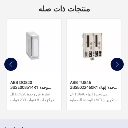
منتجات ذات صله
ABB DO820
ABB TU846
3BSE022460R1 وحدة إنهاء
3BSE008514R1 وحدة
الوحدة
الإخراج الرقمي
ال TU846 هي وحدة إنهاء
ال DO820 عبارة عن وحدة
الوحدة النمطية (MTU) للتكوين
إخراج ذات 8 قنوات 230 فولت
الزائد لواجهة الاتصال الميداني
تيار متردد/تيار متردد (NO) لـ
CI840/CI840A والإدخال/
S800 I/O. فريقنا متاح على مدار
الإخراج الزائد.
الساعة طوال أيام الأسبوع
لدعمك في تلبية احتياجاتك