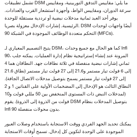
تشمل تطبيقات DSM ما يلي: مقاييس التدفق التوربينية، ومقاييس
سرعة الدوران، ومقاييس الواط، وأجهزة استشعار القرب والعدادات.
يوفر أحد العبد ثمانية مدخلات نبضية أو ترددية مستقلة للوحدة
الرئيسية. إشارات الإدخال معزولة بصريا. DSM أيضًا واجهات لوحدات
التحكم متعددة الوظائف الموجودة في الشبكة 90 (MFCs).
يتيح التصميم المعياري لـ DSM، كما هو الحال مع جميع وحدات Infi
90، المرونة عند إنشاء إستراتيجية نظام إدارة العمليات. يمكنه جلب
ثماني إشارات نبضية منفصلة في ثلاثة نطاقات جهد. النطاقان هما 4
إلى 6 فولت تيار مستمر و21.6 إلى 27 فولت تيار مستمر (نطاق 21.6
إلى 27 فولت تيار مستمر يسمح بتوصيل مدخلات الاتصال الجافة).
النطاق الثالث هو الإدخال إلى المضخمات الأولية على القناتين 1 و 2
(لمدخلات النبض ذات المستوى المنخفض بين 50 مللي فولت و10
فولت من الذروة إلى الذروة). يقوم DSM بتوصيل المدخلات بنظام
Infi 90 بدون محولات منفصلة.
يمكنك تحديد الجهد الفردي ووقت الاستجابة باستخدام وصلات العبور
الموجودة على الوحدة لتكوين كل إدخال. تسمح أوقات الاستجابة