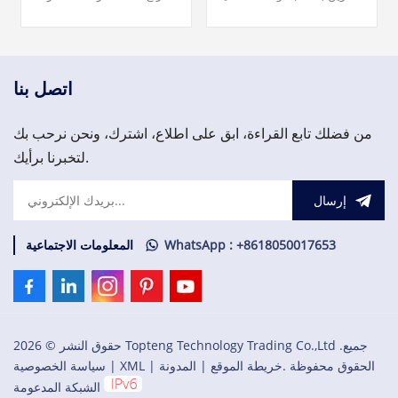
الزائد لواجهة الاتصال الميداني
تيار متردد/تيار متردد (NO) لـ
CI840/CI840A والإدخال/
S800 I/O. فريقنا متاح على مدار
الإخراج الزائد.
الساعة طوال أيام الأسبوع
لدعمك في تلبية احتياجاتك
العاجلة من قطع الغيار المهمة،
اتصل بنا
يرجى الاتصال بنا.
من فضلك تابع القراءة، ابق على اطلاع، اشترك، ونحن نرحب بك
لتخبرنا برأيك.
إرسال
WhatsApp : +8618050017653
المعلومات الاجتماعية
حقوق النشر © 2026 Topteng Technology Trading Co.,Ltd .جميع
الحقوق محفوظة .
خريطة الموقع
|
المدونة
|
XML
|
سياسة الخصوصية
الشبكة المدعومة