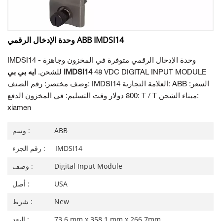
وحدة الإدخال الرقمي ABB IMDSI14
IMDSI14 - وحدة الإدخال الرقمي متوفرة في المخزون وجاهزة
48 VDC DIGITAL INPUT MODULE
ايه بي بي IMDSI14
للشحن.
وصف مختصر: رقم الصنف: IMDSI14 العلامة التجارية: ABB السعر:
800 دولار وقت التسليم: في المخزون الدفع: T / T ميناء الشحن:
xiamen
ABB
وسم :
IMDSI14
رقم الجزء :
Digital Input Module
وصف :
USA
أصل :
New
شرط :
73.6 mm x 358.1 mm x 266.7mm
البعد :