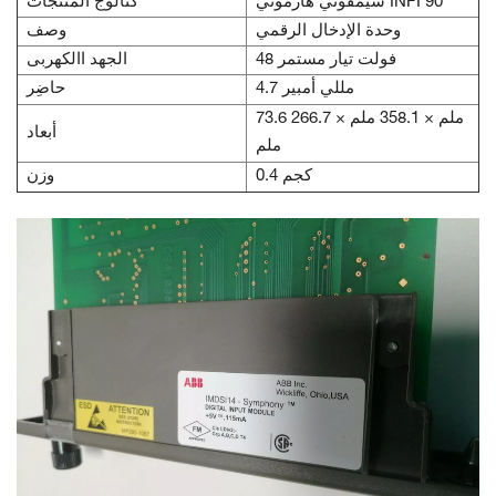
سيمفوني هارموني INFI 90
كتالوج المنتجات
وحدة الإدخال الرقمي
وصف
48 فولت تيار مستمر
الجهد االكهربى
4.7 مللي أمبير
حاضِر
73.6 ملم × 358.1 ملم × 266.7
أبعاد
ملم
0.4 كجم
وزن