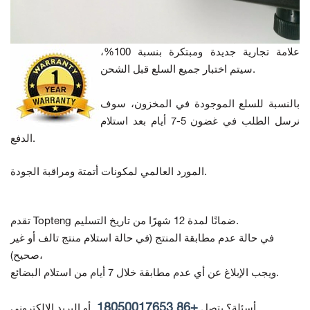
علامة تجارية جديدة ومبتكرة بنسبة 100%،
سيتم اختبار جميع السلع قبل الشحن.
بالنسبة للسلع الموجودة في المخزون، سوف
نرسل الطلب في غضون 5-7 أيام بعد استلام
الدفع.
المورد العالمي لمكونات أتمتة ومراقبة الجودة.
تقدم Topteng ضمانًا لمدة 12 شهرًا من تاريخ التسليم.
في حالة عدم مطابقة المنتج
(في حالة استلام منتج تالف أو غير
صحيح)،
ويجب الإبلاغ عن أي عدم مطابقة خلال 7 أيام من استلام البضائع.
+86 18050017653
أسئلة؟ يتصل
أو البريد الإلكتروني