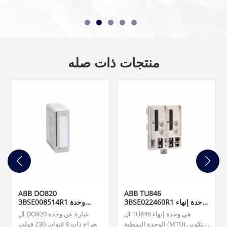
منتجات ذات صله
ABB DO820
ABB TU846
3BSE022460R1 وحدة إنهاء
3BSE008514R1 وحدة
الوحدة
الإخراج الرقمي
ال TU846 هي وحدة إنهاء
ال DO820 عبارة عن وحدة
الوحدة النمطية (MTU) للتكوين
إخراج ذات 8 قنوات 230 فولت