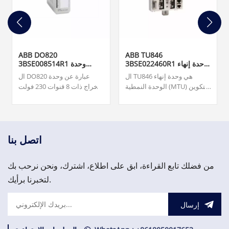
ABB DO820
ABB TU846
3BSE022460R1 وحدة إنهاء
3BSE008514R1 وحدة
الوحدة
الإخراج الرقمي
ال TU846 هي وحدة إنهاء
ال DO820 عبارة عن وحدة
الوحدة النمطية (MTU) للتكوين
إخراج ذات 8 قنوات 230 فولت
الزائد لواجهة الاتصال الميداني
تيار متردد/تيار متردد (NO) لـ
CI840/CI840A والإدخال/
S800 I/O. فريقنا متاح على مدار
الإخراج الزائد.
الساعة طوال أيام الأسبوع
لدعمك في تلبية احتياجاتك
العاجلة من قطع الغيار المهمة،
اتصل بنا
يرجى الاتصال بنا.
من فضلك تابع القراءة، ابق على اطلاع، اشترك، ونحن نرحب بك
لتخبرنا برأيك.
إرسال