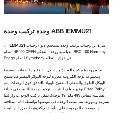
البريد الإلكتروني أو الهاتف.
اتصل بنا
وحدة تركيب وحدة ABB IEMMU21
عبارة عن وحدات تركيب وحدة تستخدم لإيواء وحدات
IEMMU21
ال
نظام INFI 90 OPEN القياسية ووحدة التحكم BRC-100 Harmony
Bridge لنظام Symphony في خزائن النظام.
تتكون وحدة تركيب الوحدة من هيكل بطاقة من الصفائح المعدنية
ومجموعة لوحة الكترونية معززة للوحة الدوائر المطبوعة. يسمح
الهيكل العلوي والسفلي المفتوح للهواء بالتدفق فوق الوحدات. يتم
توفير حواف التثبيت لتركيب وحدة التثبيت في خزانة Elsag Bailey
القياسية مقاس 483 ملم (19 بوصة). يمكن تركيب الوحدات وإزالتها
بسرعة وسهولة. يتم تثبيت الوحدة في موضعها بواسطة أدلة البطاقة،
والموصلات الموجودة على اللوحة الإلكترونية المعززة، واللوحة