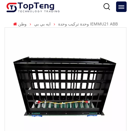
وحدة تركيب وحدة IEMMU21 ABB
ايه بي بي
وطن