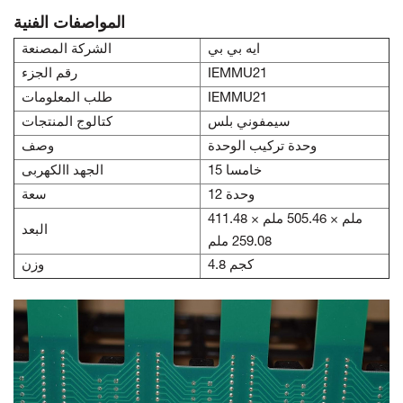
المواصفات الفنية
ايه بي بي
الشركة المصنعة
IEMMU21
رقم الجزء
IEMMU21
طلب المعلومات
سيمفوني بلس
كتالوج المنتجات
وحدة تركيب الوحدة
وصف
15 خامسا
الجهد االكهربى
12 وحدة
سعة
411.48 ملم × 505.46 ملم ×
البعد
259.08 ملم
4.8 كجم
وزن