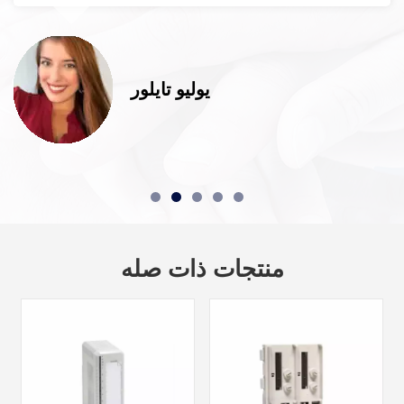
يوليو تايلور
منتجات ذات صله