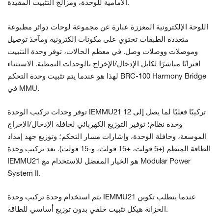
الأمامية للوحدة، ومزالج التثبيت المقيدة.
اللوحة الإلكترونية المعززة عبارة عن مجموعة لوحات دوائر مطبوعة
متعددة الطبقات تحتوي على مكونات إلكترونية ومآخذ توصيل
وموصلات ووصلات وصل. في معظم الحالات، توفر وحدة التثبيت
اقترانًا مباشرًا لكابل الإدخال/الإخراج بالوحدات النمطية. الاستثناء
لهذا هو عندما يتم تثبيت وحدة التحكم BRC-100 Harmony Bridge
في MMU.
توفر وحدات تركيب الوحدة IEMMU21 تركيبًا فعليًا لما يصل إلى 12
وحدة نظام؛ توفير التوزيع الكهربائي لحافلة الإدخال/الإخراج
الموسعة، وحافلة الوحدة، وإشارات مسار التحكم؛ وتوزيع جهد إمداد
الطاقة المنظم (+5 فولت، +15 فولت، و-15 فولت). يعد تركيب وحدة
IEMMU21 هو الخيار المفضل للاستخدام مع Modular Power
System II.
يتم استخدام وحدة تركيب وحدة IEMMU21 عندما يتطلب تكوين
الخزانة هيكل تثبيت خلفي بدون توزيع أساسي للطاقة.