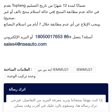
تقدم Topteng ضمانًا لمدة 12 شهرًا من تاريخ التسليم.
في حالة عدم مطابقة المنتج
(في حالة استلام منتج تالف أو غير
صحيح)،
ويجب الإبلاغ عن أي عدم مطابقة خلال 7 أيام من استلام البضائع.
+86 18050017653
أسئلة؟ يتصل
أو البريد الإلكتروني
sales4@nseauto.com
العلامات الساخنة :
IEMMU21
ايه بي بي IEMMU21
وحدة تركيب الوحدة
اترك رسالة
إذا كنت مهتمًا بمنتجاتنا وتريد معرفة المزيد من التفاصيل، فيرجى
ترك رسالة هنا، وسنقوم بالرد عليك في أقرب وقت ممكن.