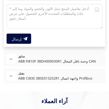
إرسال
سابق
ABB FI810F 3BDH000030R1 وحدة ناقل المجال CAN
مقبل
ABB CI830 3BSE013252R1 واجهة اتصال Profibus
آراء العملاء