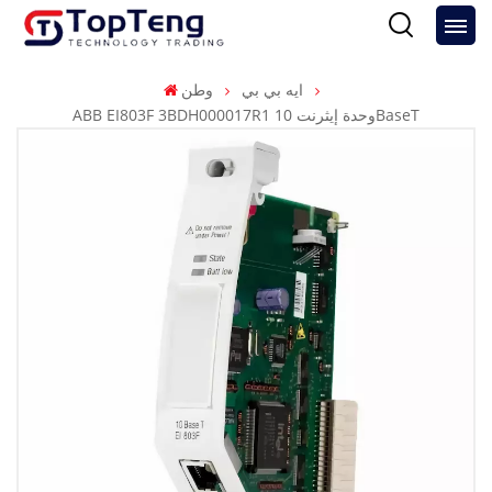
ايه بي بي
وطن
ABB EI803F 3BDH000017R1 وحدة إيثرنت 10BaseT