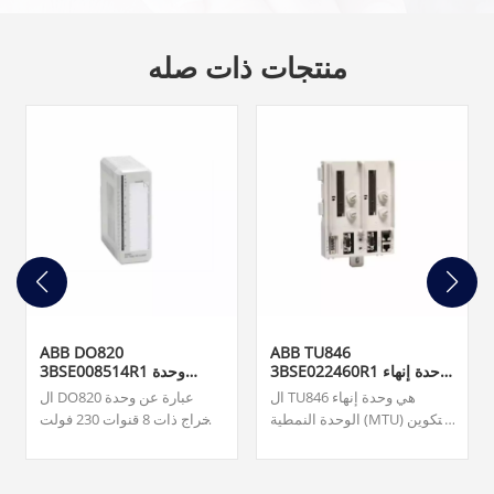
منتجات ذات صله
ABB DO820
ABB TU846
3BSE022460R1 وحدة إنهاء
3BSE008514R1 وحدة
الوحدة
الإخراج الرقمي
ال TU846 هي وحدة إنهاء
ال DO820 عبارة عن وحدة
الوحدة النمطية (MTU) للتكوين
إخراج ذات 8 قنوات 230 فولت
الزائد لواجهة الاتصال الميداني
تيار متردد/تيار متردد (NO) لـ
CI840/CI840A والإدخال/
S800 I/O. فريقنا متاح على مدار
الإخراج الزائد.
الساعة طوال أيام الأسبوع