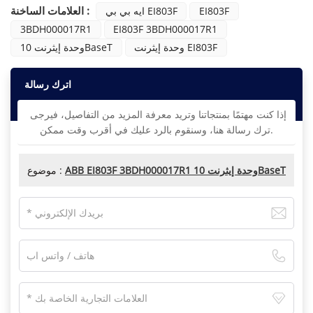
العلامات الساخنة :
EI803F
ايه بي بي EI803F
3BDH000017R1
EI803F 3BDH000017R1
وحدة إيثرنت EI803F
وحدة إيثرنت 10BaseT
اترك رسالة
إذا كنت مهتمًا بمنتجاتنا وتريد معرفة المزيد من التفاصيل، فيرجى
ترك رسالة هنا، وسنقوم بالرد عليك في أقرب وقت ممكن.
ABB EI803F 3BDH000017R1 وحدة إيثرنت 10BaseT
موضوع :