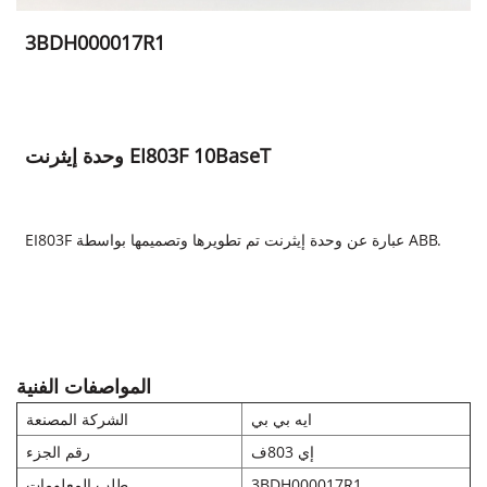
3BDH000017R1
وحدة إيثرنت EI803F 10BaseT
EI803F عبارة عن وحدة إيثرنت تم تطويرها وتصميمها بواسطة ABB.
المواصفات الفنية
ايه بي بي
الشركة المصنعة
إي 803ف
رقم الجزء
3BDH000017R1
طلب المعلومات