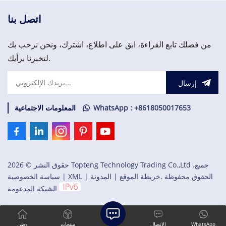
لدعمك في تلبية احتياجاتك
العاجلة من قطع الغيار المهمة،
اتصل بنا
يرجى الاتصال بنا.
من فضلك تابع القراءة، ابق على اطلاع، اشترك، ونحن نرحب بك
لتخبرنا برأيك.
إرسال
WhatsApp : +8618050017653
المعلومات الاجتماعية
حقوق النشر © 2026 Topteng Technology Trading Co.,Ltd .جميع
الحقوق محفوظة .
خريطة الموقع
|
المدونة
|
XML
|
سياسة الخصوصية
الشبكة المدعومة
WhatsApp
الاتصال
منتجات
وطن