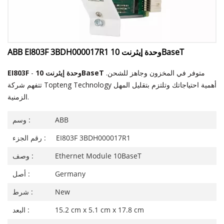
ABB EI803F 3BDH000017R1 وحدة إيثرنت 10BaseT
متوفر في المخزون وجاهز للشحن.
وحدة إيثرنت 10BaseT
-
EI803F
تتفهم شركة Topteng Technology أهمية احتياجاتك وتلتزم بتقليل المهل
الزمنية.
ABB
وسم :
EI803F 3BDH000017R1
رقم الجزء :
Ethernet Module 10BaseT
وصف :
Germany
أصل :
New
شرط :
15.2 cm x 5.1 cm x 17.8 cm
البعد :