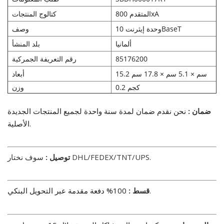
المتقدم 800xA
كتالوج المنتجات
وحدة إيثرنت 10BaseT
وصف
ألمانيا
بلد المنشأ
85176200
رقم التعريفة الجمركية
15.2 سم × 5.1 سم × 17.8 سم
أبعاد
0.2 كجم
وزن
ضمان :
نحن نقدم ضمان لمدة سنة واحدة لجميع المنتجات الجديدة
الأصلية.
سوف نختار DHL/FEDEX/TNT/UPS.
توصيل
:
100% دفعة مقدمة عبر التحويل البنكي.
قسط
: