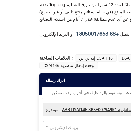
ة المنتج
+86 18050017653
 يتصل
أو البريد الإلكتروني
العلامات الساخنة :
DSAI
إيه بي بي DSAI146
DSAI146 وحدة إدخال تناظرية
اترك رسالة
إدخال التناظرية
موضوع :