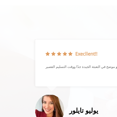
Execllent!!
إنها حقًا
يوليو تايلور