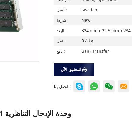
Sweden
أصل :
New
شرط :
324 mm x 22.5 mm x 23
البعد :
0.4 kg
ثقل :
Bank Transfer
دفع :
التحقيق الآن
اتصل بنا :
ABB DSAI146 3BSE007949R1 وحدة الإدخال التناظرية