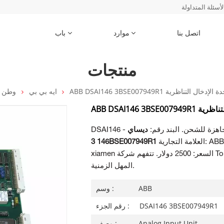
لأسئلة المتداولة
اتصل بنا
موارد
باب
منتجات
ABB DSAI146 3BSE007 وحدة الإدخال التناظرية
ايه بي بي
وطن
لإدخال التناظرية
 وجاهزة للشحن. البند رقم:
ديساي
العلامة التجارية: ABB وقت التسليم: متوفر الدفع: T/T ميناء الشحن:
146 3BSE007949R1
xiamen السعر: 2500 دولار. تتفهم شركة Topteng Technology أهمية احتياجاتك وتلتزم بتقليل
المهل الزمنية.
ABB
وسم :
DSAI146 3BSE007949R1
رقم الجزء :
Analog Input Unit
وصف :