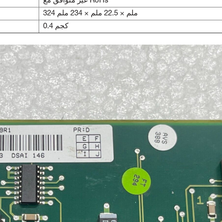
غير متوافق مع RoHs
324 ملم × 22.5 ملم × 234 ملم
0.4 كجم