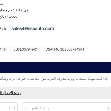
تقدم Topteng ضمانًا لمدة 12 شهرًا من تاريخ التسليم.
(في حالة استلام منتج تالف أو غير صحيح)،
في حالة عدم مطابق
يجب الإبلاغ عن أي عدم مطابقة خلال 7 أيام من استلام البضائع.
sales4@nseauto.com
أسئلة؟
146
3BSE007949R1
DSAI146 3BSE007949R1
إذا كنت مهتمًا بمنتجاتنا وتريد معرفة المزيد من التفاصيل، فيرجى ترك رسالة هنا، وسنقوم بالرد عليك في أقرب وقت ممكن.
ABB DSAI146 3BSE007949R1 وحدة ال