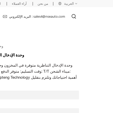
العربية
|
|
|
من نحن
آراء العملاء
ا
البريد الإلكتروني : sales4@nseauto.com
English
français
949R1
русский
ABB DSAI146 3BSE007949R1 وحدة ا
español
DSAI146 - وحدة الإدخال التناظرية متوفرة في المخزون
العربية