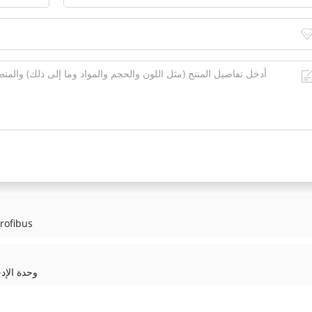
ABB CI830 3BSE013252R1 واجهة اتصال 
 DSAI145 57120001-HA