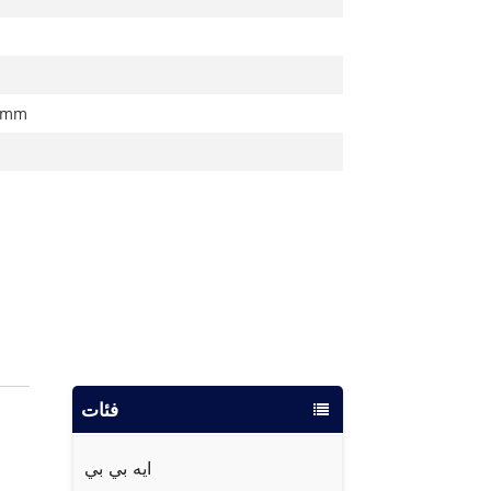
4 mm
فئات
ايه بي بي