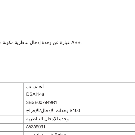
6
DSAI146 عبارة عن وحدة إدخال تناظرية مكونة من 31 قناة تم تطويرها وتصميمها بواسطة ABB.
ايه بي بي
DSAI146
3BSE007949R1
وحدات الإدخال/الإخراج S100
وحدة الإدخال التناظرية
85389091