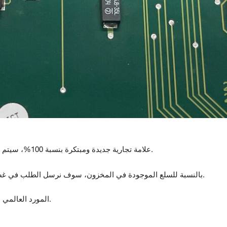
علامة تجارية جديدة ومبتكرة بنسبة 100%، سيتم اختبار جميع السلع قبل الشحن.
بالنسبة للسلع الموجودة في المخزون، سوف نرسل الطلب في غضون 5-7 أيام بعد استلام الدفع.
المورد العالمي لمكونات أتمتة ومراقبة الجودة.