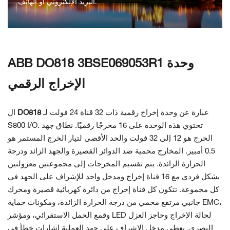
البريد الإلكتروني أو الهاتف.
اتصل بنا
ABB DO818 3BSE069053R1 وحدة
الإخراج الرقمي
عبارة عن وحدة إخراج رقمية ذات 32 قناة 24 فولت لـ
DO818
ال
S800 I/O. تحتوي هذه الوحدة على 16 مخرجًا رقميًا. نطاق جهد
الخرج هو 12 إلى 32 فولت والحد الأقصى لتيار الخرج المستمر هو
0.5 أمبير. المخارج محمية ضد الدوائر القصيرة والجهد الزائد ودرجة
الحرارة الزائدة. يتم تقسيم المخرجات إلى مجموعتين معزولتين
بشكل فردي مع 16 قناة إخراج ومدخل واحد للإشراف على الجهد في
كل مجموعة. تتكون كل قناة إخراج من دائرة كهربائية قصيرة ومحرك
جانبي مرتفع محمي من درجة الحرارة الزائدة، ومكونات حماية EMC،
وقمع الحمل الاستقرائي، ومؤشر LED لحالة الإخراج وحاجز العزل
البصري. يعطي مدخل الإشراف على جهد العملية إشارات خطأ في