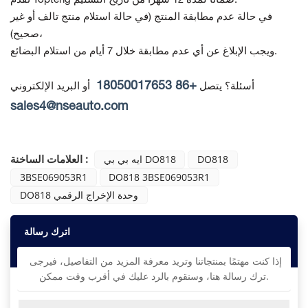
تقدم Topteng ضمانًا لمدة 12 شهرًا من تاريخ التسليم.
في حالة عدم مطابقة المنتج
(في حالة استلام منتج تالف أو غير
صحيح)،
ويجب الإبلاغ عن أي عدم مطابقة خلال 7 أيام من استلام البضائع.
+86 18050017653
أسئلة؟ يتصل
أو البريد الإلكتروني
sales4@nseauto.com
العلامات الساخنة :
DO818
ايه بي بي DO818
3BSE069053R1
DO818 3BSE069053R1
DO818 وحدة الإخراج الرقمي
اترك رسالة
إذا كنت مهتمًا بمنتجاتنا وتريد معرفة المزيد من التفاصيل، فيرجى
ترك رسالة هنا، وسنقوم بالرد عليك في أقرب وقت ممكن.