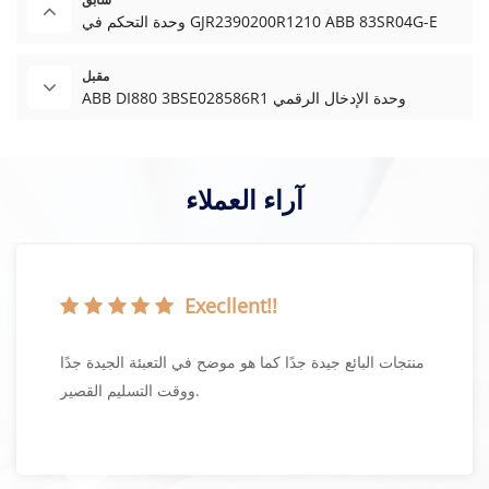
وحدة التحكم في GJR2390200R1210 ABB 83SR04G-E
مقبل
ABB DI880 3BSE028586R1 وحدة الإدخال الرقمي
آراء العملاء
Execllent!!
منتجات البائع جيدة جدًا كما هو موضح في التعبئة الجيدة جدًا
ووقت التسليم القصير.