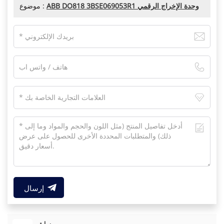
ABB DO818 3BSE069053R1 وحدة الإخراج الرقمي
موضوع :
إرسال
سابق