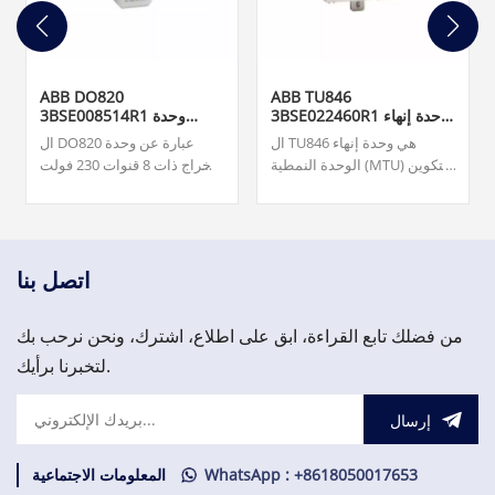
ABB DO820
ABB TU846
3BSE022460R1 وحدة إنهاء
3BSE008514R1 وحدة
الوحدة
الإخراج الرقمي
ال TU846 هي وحدة إنهاء
ال DO820 عبارة عن وحدة
الوحدة النمطية (MTU) للتكوين
إخراج ذات 8 قنوات 230 فولت
الزائد لواجهة الاتصال الميداني
تيار متردد/تيار متردد (NO) لـ
CI840/CI840A والإدخال/
S800 I/O. فريقنا متاح على مدار
الإخراج الزائد.
الساعة طوال أيام الأسبوع
لدعمك في تلبية احتياجاتك
العاجلة من قطع الغيار المهمة،
اتصل بنا
يرجى الاتصال بنا.
من فضلك تابع القراءة، ابق على اطلاع، اشترك، ونحن نرحب بك
لتخبرنا برأيك.
إرسال
WhatsApp : +8618050017653
المعلومات الاجتماعية