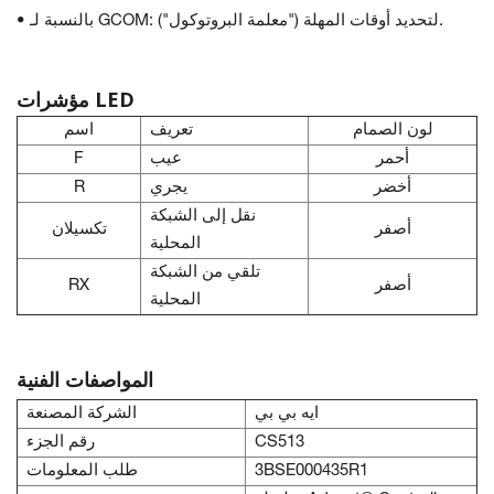
• بالنسبة لـ GCOM: لتحديد أوقات المهلة ("معلمة البروتوكول").
مؤشرات LED
لون الصمام
تعريف
اسم
أحمر
عيب
F
أخضر
يجري
R
نقل إلى الشبكة
أصفر
تكسيلان
المحلية
تلقي من الشبكة
أصفر
RX
المحلية
المواصفات الفنية
ايه بي بي
الشركة المصنعة
CS513
رقم الجزء
3BSE000435R1
طلب المعلومات