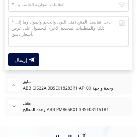
إرسال
سابق
ABB CI522A 3BSE018283R1 AF100 وحدة واجهة
مقبل
وحدة المعالج ABB PM865K01 3BSE031151R1