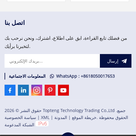
CI840/CI840A والإدخال/
S800 I/O. فريقنا متاح على مدار
الإخراج الزائد.
الساعة طوال أيام الأسبوع
لدعمك في تلبية احتياجاتك
العاجلة من قطع الغيار المهمة،
اتصل بنا
يرجى الاتصال بنا.
من فضلك تابع القراءة، ابق على اطلاع، اشترك، ونحن نرحب بك
لتخبرنا برأيك.
إرسال
WhatsApp : +8618050017653
المعلومات الاجتماعية
حقوق النشر © 2026 Topteng Technology Trading Co.,Ltd .جميع
الحقوق محفوظة .
خريطة الموقع
|
المدونة
|
XML
|
سياسة الخصوصية
الشبكة المدعومة