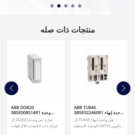
منتجات ذات صله
ABB DO820
ABB TU846
3BSE022460R1 وحدة إنهاء
3BSE008514R1 وحدة
الوحدة
الإخراج الرقمي
ال TU846 هي وحدة إنهاء
ال DO820 عبارة عن وحدة
الوحدة النمطية (MTU) للتكوين
إخراج ذات 8 قنوات 230 فولت
الزائد لواجهة الاتصال الميداني
تيار متردد/تيار متردد (NO) لـ