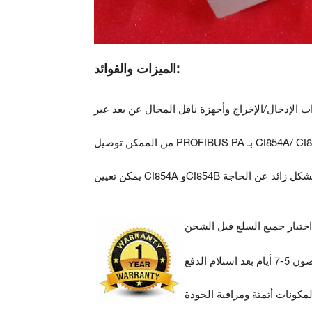
الميزات والفوائد:
CI وCI854B الأحدث بشكل زائد عن الحاجة