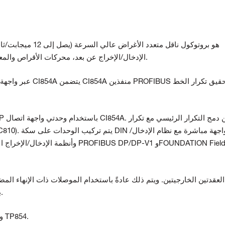
PROFIBUS DP هو بروتوكول ناقل متعدد الأغراض عالي السرعة (يصل إلى
12 ميجابت/ثا
محركات الأقراص والمعدات الكهربائية ذات الجهد المنخفض وأجهزة التحكم.
الإدخال/الإخراج عن بعد،
منفذين PROFIBUS لتحقيق تكرار الخط
واجهة الاتصال CI854A يتضمن CI854A
يمكن توصيل PROFIBUS DP بـ AC 800M عبر
بشكل صحيح، يجب توصيل الموصل وإمداده بالطاقة.
تتضمن الحزمة: واجهة اتصال CI854A ولوحة أساسية TP854.