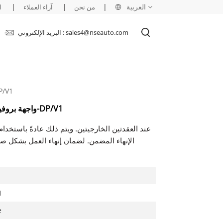
العربية
|
|
|
من نحن
آراء العملاء
ا
البريد الإلكتروني : sales4@nseauto.com
English
français
ABB CI854AK01 3BSE030220R1 وا
русский
ABB CI854AK01 3BSE030220R1 واجهة بروفيبوس-DP/V1
español
العربية
الإنهاء المضمن. لضمان إنهاء العمل بشكل ص
1
e