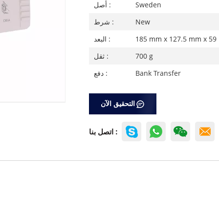
Sweden
أصل :
New
شرط :
185 mm x 127.5 mm x 5
البعد :
700 g
ثقل :
Bank Transfer
دفع :
التحقيق الآن
اتصل بنا :