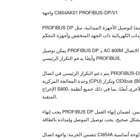
واجهة CI854AK01 PROFIBUS-DP/V1
نية) لتوصيل الأجهزة الميدانية، مثل
يدعم التكرار الرئيسي PROFIBUS.
وأيضًا
يتم دعم التكرار الرئيسي في اتصال PROFIBUS-DP باستخدام وحدتي واجهة اتصال CI854A. يمكن دمج التكرار الرئيسي مع تكرار
وحدة المعالجة المركزية (CPU) وتكرار CEXbus (BC810). يتم تركيب الوحدات على سكة DIN وواجهة مباشرة مع نظام الإدخال/
الإخراج S800، وأنظمة الإدخال/الإخراج الأخرى أيضًا، بما في ذلك جميع أنظمة PROFIBUS DP/DP-V1 وFOUNDATION Fieldbus
المتقنة.
يجب إنهاء PROFIBUS DP عند العقدتين الخارجيتين. ويتم ذلك عادةً باستخدام الموصلات ذات الإنهاء المضمن. لضمان إنهاء العمل