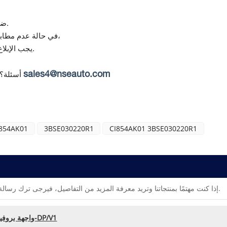
تقدم Topteng ضمانًا لمدة 12 شهرًا من تاريخ التسليم.
(في حالة استلام منتج تالف أو غير صحيح)،
في حالة عدم مطابق
يجب الإبلاغ عن أي عدم مطابقة خلال 7 أيام من استلام البضائع.
sales4@nseauto.com
أسئلة؟
I854AK01
3BSE030220R1
CI854AK01 3BSE030220R1
إذا كنت مهتمًا بمنتجاتنا وتريد معرفة المزيد من التفاصيل، فيرجى ترك رسالة هنا، وسنقوم بالرد عليك في أقرب وقت ممكن.
ABB CI854AK01 3BSE030220R1 واجهة بروفيبوس-DP/V1