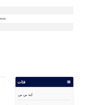
9 mm
فئات
ايه بي بي