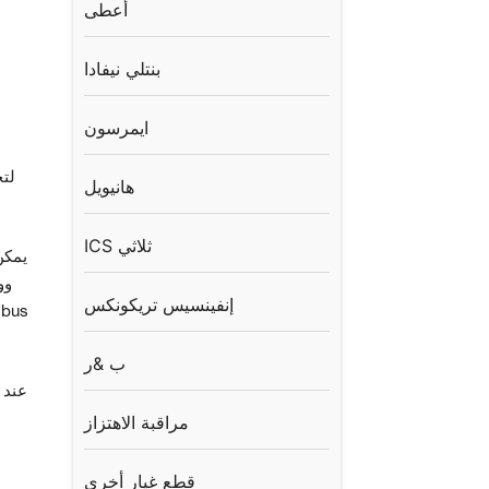
أعطى
بنتلي نيفادا
ايمرسون
هانيويل
ICS ثلاثي
إنفينسيس تريكونكس
ب &ر
مراقبة الاهتزاز
قطع غيار أخرى