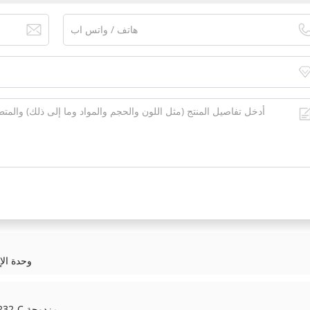
835 3BSE008520R1
ABB CI853K01 3BSE018103R1 واجهة RS232-C مزدوجة