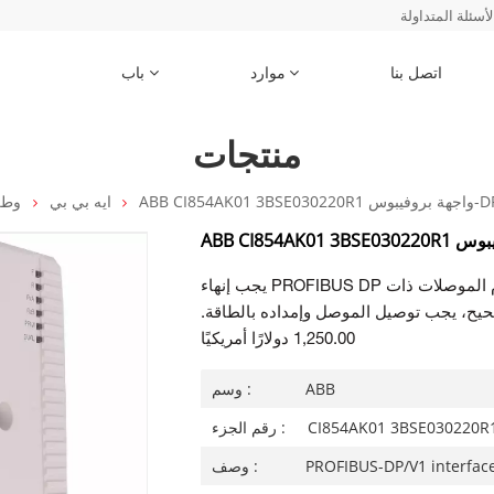
لأسئلة المتداولة
اتصل بنا
موارد
باب
منتجات
جهة بروفيبوس-DP/V1
ايه بي بي
وط
يجب إنهاء PROFIBUS DP عند العقدتين الخارجيتين. ويتم ذلك عادةً باستخدام الموصلات ذات
حيح، يجب توصيل الموصل وإمداده بالطاقة.
1,250.00 دولارًا أمريكيًا
ABB
وسم :
CI854AK01 3BSE030220R
رقم الجزء :
PROFIBUS-DP/V1 interfac
وصف :