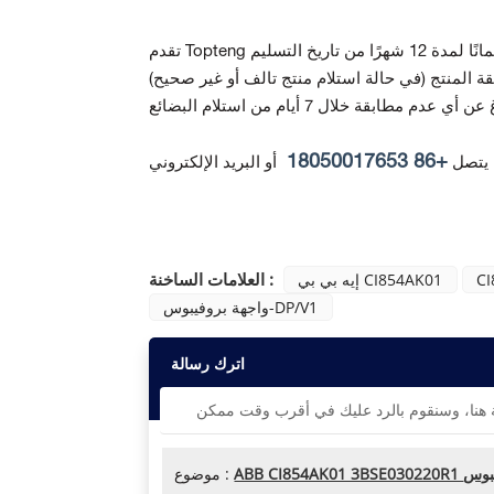
ة المنتج
+86 18050017653
 يتصل
أو البريد الإلكتروني
العلامات الساخنة :
C
إيه بي بي CI854AK01
واجهة بروفيبوس-DP/V1
اترك رسالة
موضوع :