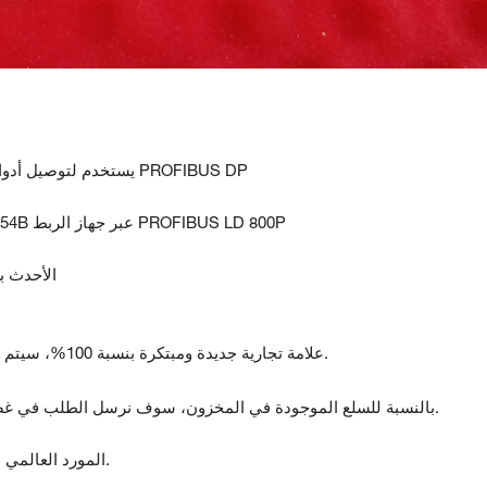
يستخدم لتوصيل أدوات الإدخال/الإخراج وأجهزة ناقل المجال عن بعد عبر PROFIBUS DP
من الممكن توصيل PROFIBUS PA بـ CI854A/ CI854B عبر جهاز الربط PROFIBUS LD 800P
يمكن تعيين 854A
علامة تجارية جديدة ومبتكرة بنسبة 100%، سيتم اختبار جميع السلع قبل الشحن.
بالنسبة للسلع الموجودة في المخزون، سوف نرسل الطلب في غضون 5-7 أيام بعد استلام الدفع.
المورد العالمي لمكونات أتمتة ومراقبة الجودة.