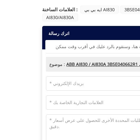
العلامات الساخنة :
3BSE04
ايه بي بي AI830
AI830/AI830A
اترك رسالة
موضوع :