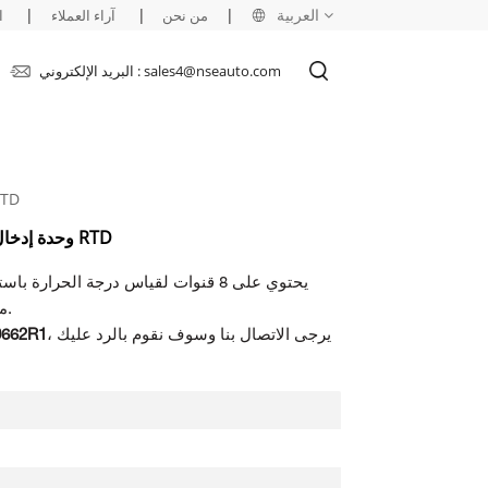
العربية
|
|
|
من نحن
آراء العملاء
ا
البريد الإلكتروني : sales4@nseauto.com
English
français
AI830 / AI830A 3BSE040662R1
русский
ABB AI830 / AI830A 3BSE040662R1 وحدة إدخال RTD
español
العربية
عناصر المقاومة (RTDs). مع وصلات 3 أسلاك.
، يرجى الاتصال بنا وسوف نقوم بالرد عليك
0662R1