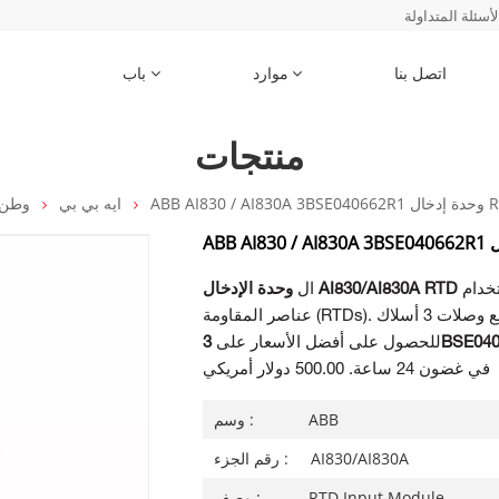
لأسئلة المتداولة
اتصل بنا
موارد
باب
منتجات
ABB  وحدة إدخال RTD
ايه بي بي
وطن
يحتوي على 8 قنوات لقياس درجة الحرارة باستخدام
وحدة الإدخال AI830/AI830A RTD
ال
3BSE04
للحصول على أفضل الأسعار على
في غضون 24 ساعة. 500.00 دولار أمريكي
ABB
وسم :
AI830/AI830A
رقم الجزء :
RTD Input Module
وصف :