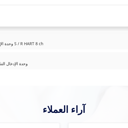
ABB AI845 3BSE023675R1 وحدة الإدخال التناظرية S / R HART 8 ch
ABB AI801 3BSE020512R1 وحدة الإدخال الت
آراء العملاء