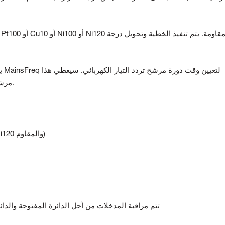
يم
مرشحًا ذو درجة عند التردد المحدد (50 هرتز أو 60 هرتز).
· 8 قنوات لمدخلات RTD (Pt100 وCu10 وNi100 وNi120 والمقاوم)
· تتم مراقبة المدخلات من أجل الدائرة المفتوحة و