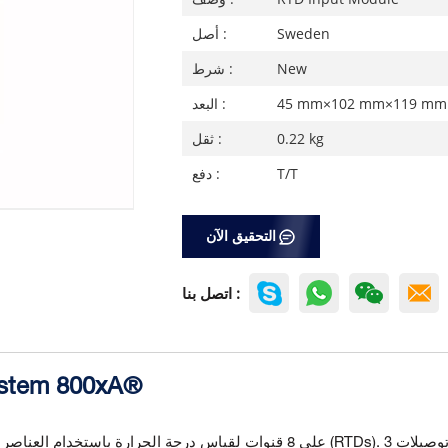
Sweden
أصل :
New
شرط :
45 mm×102 mm×119 mm
البعد :
0.22 kg
ثقل :
T/T
دفع :
التحقيق الآن
اتصل بنا :
محدد الأجهزة 00xA