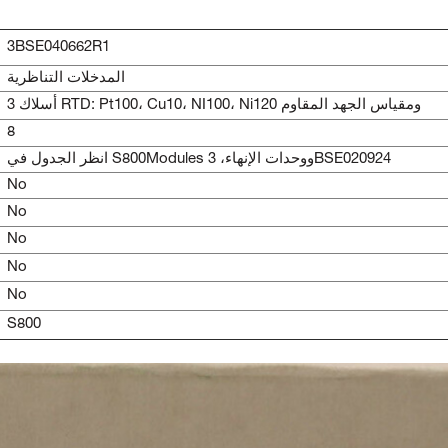
3BSE040662R1
المدخلات التناظرية
3 أسلاك RTD: Pt100، Cu10، NI100، Ni120 ومقياس الجهد المقاوم
8
انظر الجدول في S800Modules ووحدات الإنهاء، 3BSE020924
No
No
No
No
No
S800