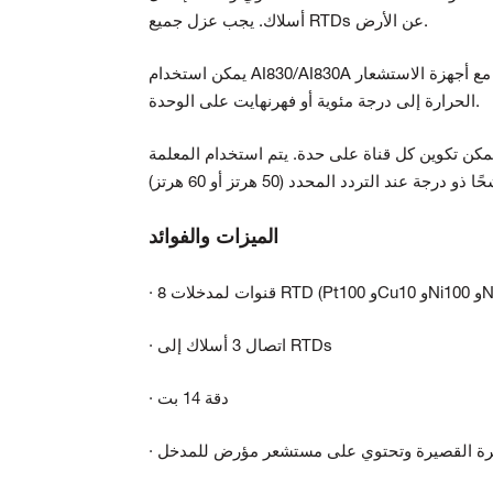
أسلاك. يجب عزل جميع RTDs عن الأرض.
يمكن استخدام AI830/AI830A مع أجهزة الاستشعار Pt100 أو Cu10 أو Ni100 أو Ni120 أو المقاومة. يتم تنفيذ الخطية وتحويل درجة
الحرارة إلى درجة مئوية أو فهرنهايت على الوحدة.
كن تكوين كل قناة على حدة. يتم استخدام المعلمة MainsFreq لتعيين وقت دورة مرشح تردد التيار الكهربائي. سيعطي هذا
الميزات والفوائد
· اتصال 3 أسلاك إلى RTDs
· دقة 14 بت
الدائرة القصيرة وتحتوي على مستشعر مؤرض للمدخل