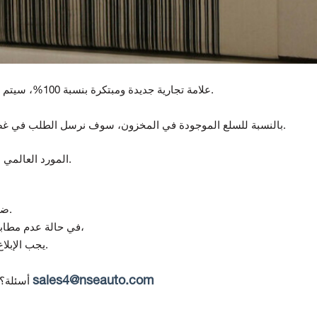
علامة تجارية جديدة ومبتكرة بنسبة 100%، سيتم اختبار جميع السلع قبل الشحن.
بالنسبة للسلع الموجودة في المخزون، سوف نرسل الطلب في غضون 5-7 أيام بعد استلام الدفع.
المورد العالمي لمكونات أتمتة ومراقبة الجودة.
تقدم Topteng ضمانًا لمدة 12 شهرًا من تاريخ التسليم.
(في حالة استلام منتج تالف أو غير صحيح)،
في حالة عدم مطابق
يجب الإبلاغ عن أي عدم مطابقة خلال 7 أيام من استلام البضائع.
sales4@nseauto.com
أسئلة؟