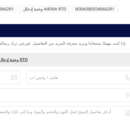
I830A3BSE040662R1
وحدة إدخال AI830A RTD
0662R1
إذا كنت مهتمًا بمنتجاتنا وتريد معرفة المزيد من التفاصيل، فيرجى ترك رسالة هنا، وسنقوم بالرد عليك في أقرب وقت ممكن.
ABB AI830 / AI830A 3BSE040662R1 وحدة إدخال RTD