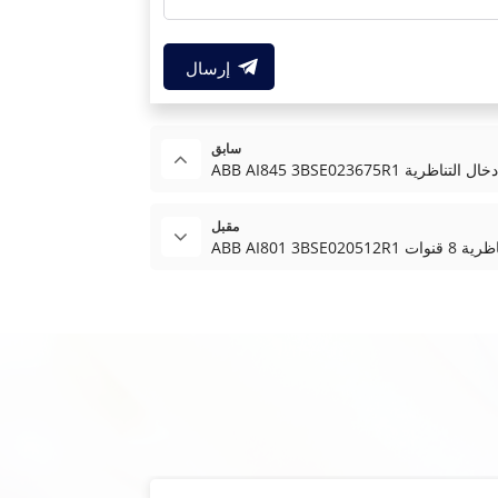
إرسال
سابق
مقبل
ناظرية 8 قنوات