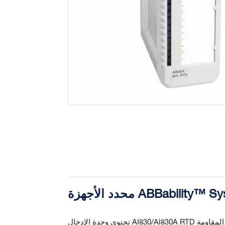
ABBability™ System 8®
تحتوي وحدة الإدخال AI830/AI830A RTD على 8 قنوات لقياس درجة الحرارة باستخدام العناصر المقاومة (RTDs). مع توصيلات 3