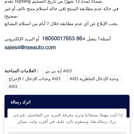
تقدم Topteng ضمانًا لمدة 12 شهرًا من تاريخ التسليم.
في حالة عدم مطابقة المنتج
(في حالة استلام منتج تالف أو غير
صحيح)،
يجب الإبلاغ عن أي عدم مطابقة خلال 7 أيام من استلام البضائع.
+86 18050017653
أسئلة؟ يتصل
أو البريد الإلكتروني
sales4@nseauto.com
العلامات الساخنة :
ايه بي بي AI03
AI03 وحدة الإدخال التناظرية
وحدات الإدخال / الإخراج AI03
AI03
اترك رسالة
إذا كنت مهتمًا بمنتجاتنا وتريد معرفة المزيد من التفاصيل، فيرجى
ترك رسالة هنا، وسنقوم بالرد عليك في أقرب وقت ممكن.