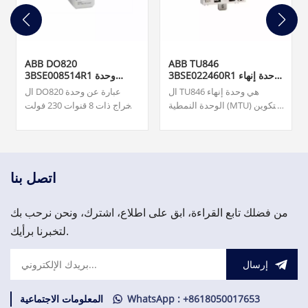
ABB DO820
ABB TU846
3BSE022460R1 وحدة إنهاء
3BSE008514R1 وحدة
الوحدة
الإخراج الرقمي
ال TU846 هي وحدة إنهاء
ال DO820 عبارة عن وحدة
الوحدة النمطية (MTU) للتكوين
إخراج ذات 8 قنوات 230 فولت
الزائد لواجهة الاتصال الميداني
تيار متردد/تيار متردد (NO) لـ
CI840/CI840A والإدخال/
S800 I/O. فريقنا متاح على مدار
الإخراج الزائد.
الساعة طوال أيام الأسبوع
لدعمك في تلبية احتياجاتك
العاجلة من قطع الغيار المهمة،
اتصل بنا
يرجى الاتصال بنا.
من فضلك تابع القراءة، ابق على اطلاع، اشترك، ونحن نرحب بك
لتخبرنا برأيك.
إرسال
WhatsApp : +8618050017653
المعلومات الاجتماعية