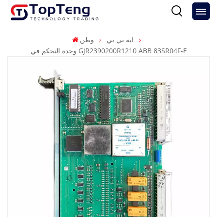
ايه بي بي
وطن
وحدة التحكم في GJR2390200R1210 ABB 83SR04F-E