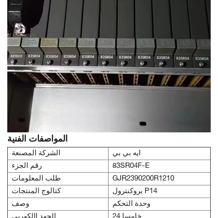
المواصفات الفنية
ايه بي بي
الشركة المصنعة
83SR04F-E
رقم الجزء
GJR2390200R1210
طلب المعلومات
بروكنترول P14
كتالوج المنتجات
وحدة التحكم
وصف
24 خامسا
الجهد االكهربى