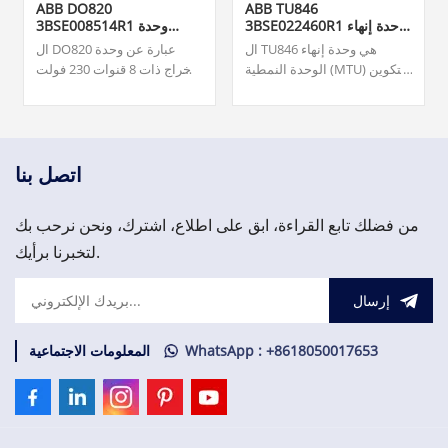
ABB DO820
ABB TU846
3BSE022460R1 وحدة إنهاء
3BSE008514R1 وحدة
الوحدة
الإخراج الرقمي
ال TU846 هي وحدة إنهاء
ال DO820 عبارة عن وحدة
الوحدة النمطية (MTU) للتكوين
إخراج ذات 8 قنوات 230 فولت
الزائد لواجهة الاتصال الميداني
تيار متردد/تيار متردد (NO) لـ
CI840/CI840A والإدخال/
S800 I/O. فريقنا متاح على مدار
الإخراج الزائد.
الساعة طوال أيام الأسبوع
لدعمك في تلبية احتياجاتك
العاجلة من قطع الغيار المهمة،
اتصل بنا
يرجى الاتصال بنا.
من فضلك تابع القراءة، ابق على اطلاع، اشترك، ونحن نرحب بك
لتخبرنا برأيك.
إرسال
WhatsApp : +8618050017653
المعلومات الاجتماعية