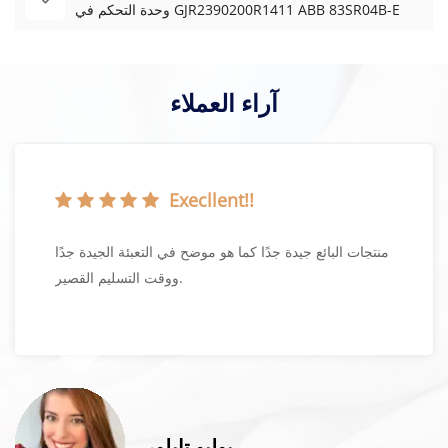
وحدة التحكم في GJR2390200R1411 ABB 83SR04B-E
آراء العملاء
Execllent!!
منتجات البائع جيدة جدًا كما هو موضح في التعبئة الجيدة جدًا
ووقت التسليم القصير.
يوليو تايلور