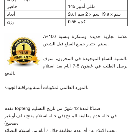
145 مللي أمبير
حاضِر
26.1 سم × 19.8 سم × 2 سم
أبعاد
0.55 كجم
وزن
علامة تجارية جديدة ومبتكرة بنسبة 100%،
سيتم اختبار جميع السلع قبل الشحن.
بالنسبة للسلع الموجودة في المخزون، سوف
نرسل الطلب في غضون 5-7 أيام بعد استلام
الدفع.
المورد العالمي لمكونات أتمتة ومراقبة الجودة.
تقدم Topteng ضمانًا لمدة 12 شهرًا من تاريخ التسليم.
في حالة عدم مطابقة المنتج
(في حالة استلام منتج تالف أو غير
صحيح)،
يجب الإبلاغ عن أي عدم مطابقة خلال 7 أيام من استلام البضائع.