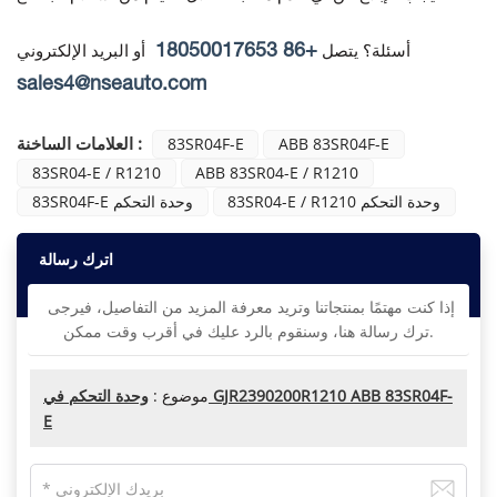
+86 18050017653
أسئلة؟ يتصل
أو البريد الإلكتروني
sales4@nseauto.com
العلامات الساخنة :
83SR04F-E
ABB 83SR04F-E
83SR04-E / R1210
ABB 83SR04-E / R1210
83SR04-E / R1210 وحدة التحكم
83SR04F-E وحدة التحكم
اترك رسالة
إذا كنت مهتمًا بمنتجاتنا وتريد معرفة المزيد من التفاصيل، فيرجى
ترك رسالة هنا، وسنقوم بالرد عليك في أقرب وقت ممكن.
موضوع :
وحدة التحكم في GJR2390200R1210 ABB 83SR04F-
E