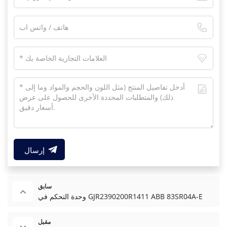
إرسال
سابق
وحدة التحكم في GJR2390200R1411 ABB 83SR04A-E
مقبل