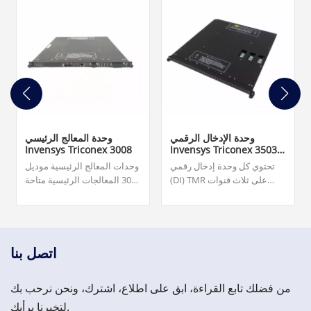
وحدة الإدخال الرقمي
وحدة المعالج الرئيسي
Invensys Triconex 3008
Invensys Triconex 3503E
TMR
تحتوي كل وحدة إدخال رقمي
وحدات المعالج الرئيسية موديل
(DI) TMR على ثلاث قنوات
3008 المعالجات الرئيسية متاحة
إدخال معزولة تعمل بشكل
لأنظمة Tricon v9.6 والأنظمة
مستقل على معالجة جميع
الأحدث. 4,200.00 دولار.
البيانات المدخلة إلى الوحدة.
الضمان: 12 شهرًا.
تتفهم شركة Topteng
Technology أهمية احتياجاتك
اتصل بنا
وتلتزم بتقليل المهل الزمنية.
من فضلك تابع القراءة، ابق على اطلاع، اشترك، ونحن نرحب بك
لتخبرنا برأيك.