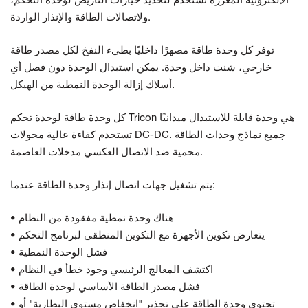
الإلكترونية المعززة
تستخدم لتحديد
خيارات التأريض لوحدة التحكم،
ولاتصالات الطاقة والإنذار الواردة.
توفر كل وحدة طاقة مصهرًا داخليًا بطيء النفخ لكل مصدر طاقة
خارجي،
شنت داخل
وحدة. يمكن استبدال الوحدة دون فصل أي
الهيكل.
أسلاك
إزالة الوحدة النمطية من
كل وحدة طاقة لوحدة تحكم Tricon هي وحدة قابلة للاستبدال ميدانيًا
جميع نماذج وحدات الطاقة
محولات DC-DC.
تستخدم كفاءة عالية
مدخلات العاصمة.
محمية ضد الاتصال العكسي
يتم تشغيل جهات اتصال إنذار وحدة الطاقة عندما:
• هناك وحدة نمطية مفقودة من النظام
• يتعارض تكوين الأجهزة مع التكوين المنطقي لبرنامج التحكم
• فشل الوحدة النمطية
• اكتشف المعالج الرئيسي وجود خطأ في النظام
• فشل مصدر الطاقة الأساسي لوحدة الطاقة
• تحتوي وحدة الطاقة على تحذير "انخفاض مستوى البطارية" أو