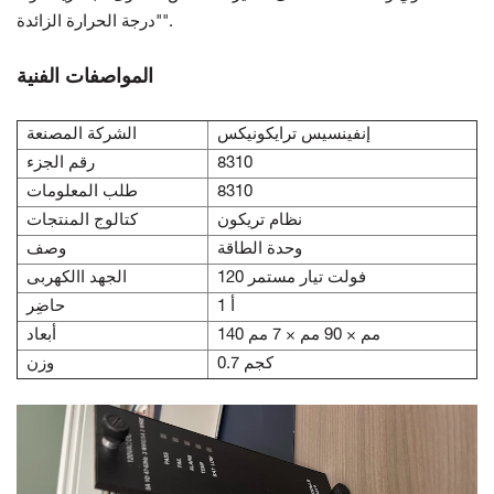
"درجة الحرارة الزائدة".
المواصفات الفنية
إنفينسيس ترايكونيكس
الشركة المصنعة
8310
رقم الجزء
8310
طلب المعلومات
نظام تريكون
كتالوج المنتجات
وحدة الطاقة
وصف
120 فولت تيار مستمر
الجهد االكهربى
1 أ
حاضِر
140 مم × 90 مم × 7 مم
أبعاد
0.7 كجم
وزن