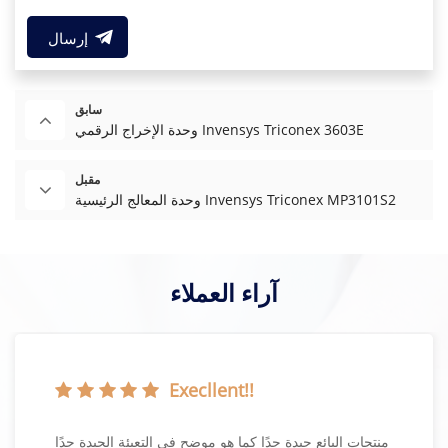
إرسال
سابق
وحدة الإخراج الرقمي Invensys Triconex 3603E
مقبل
وحدة المعالج الرئيسية Invensys Triconex MP3101S2
آراء العملاء
Execllent!!
منتجات البائع جيدة جدًا كما هو موضح في التعبئة الجيدة جدًا