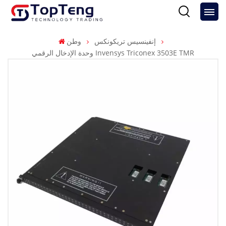
إنفينسيس تريكونكس
وطن
وحدة الإدخال الرقمي Invensys Triconex 3503E TMR