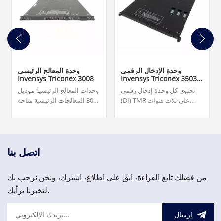
وحدة الإدخال الرقمي
وحدة المعالج الرئيسي
Invensys Triconex 3008
Invensys Triconex 3503E
TMR
تحتوي كل وحدة إدخال رقمي
وحدات المعالج الرئيسية موديل
(DI) TMR على ثلاث قنوات
3008 المعالجات الرئيسية متاحة
إدخال معزولة تعمل بشكل
لأنظمة Tricon v9.6 والأنظمة
مستقل على معالجة جميع
الأحدث. 4,200.00 دولار.
البيانات المدخلة إلى الوحدة.
الضمان: 12 شهرًا.
تتفهم شركة Topteng
Technology أهمية احتياجاتك
اتصل بنا
وتلتزم بتقليل المهل الزمنية.
من فضلك تابع القراءة، ابق على اطلاع، اشترك، ونحن نرحب بك
لتخبرنا برأيك.
إرسال