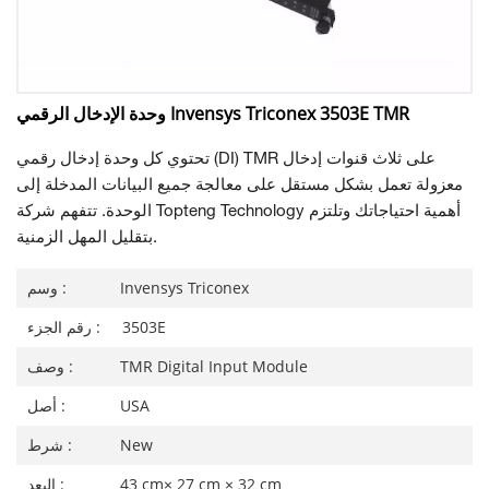
وحدة الإدخال الرقمي Invensys Triconex 3503E TMR
تحتوي كل وحدة إدخال رقمي (DI) TMR على ثلاث قنوات إدخال
معزولة تعمل بشكل مستقل على معالجة جميع البيانات المدخلة إلى
الوحدة. تتفهم شركة Topteng Technology أهمية احتياجاتك وتلتزم
بتقليل المهل الزمنية.
Invensys Triconex
وسم :
3503E
رقم الجزء :
TMR Digital Input Module
وصف :
USA
أصل :
New
شرط :
43 cm× 27 cm × 32 cm
البعد :