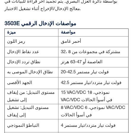
بواسطة دائرة العزل البصري. يتم تجميد آخر قراءة للبيانات في
معالج الإدخال/الإخراج أثناء تشغيل الاختبار.
3503E مواصفات الإدخال الرقمي
مواصفة
ميزة
أحمر غامق
رمز اللون
32، مشتركة في مجموعات من 8
عدد نقاط الإدخال
العاصمة أو 47-63 هرتز
نطاق تردد الإدخال
20-42.5 فولت تيار مستمر
نطاق الإدخال الموصى به
42.5 فولت تيار متردد/تيار مستمر
الجهد الأقصى
15 VAC/VDC نموذجي، 18
مستوى التبديل: من إيقاف
VAC/VDC في أسوأ الحالات
إلى تشغيل
8 VAC/VDC نموذجي، 6 VAC/VDC
مستوى التبديل: تشغيل
في أسوأ الحالات
إلى إيقاف
4 فولت تيار متردد/تيار مستمر
التباطؤ النموذجي