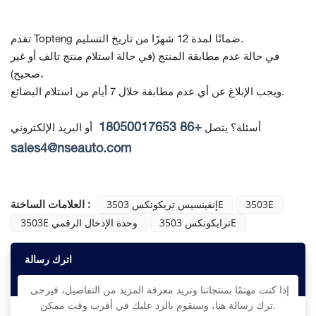
تقدم Topteng ضمانًا لمدة 12 شهرًا من تاريخ التسليم.
في حالة عدم مطابقة المنتج
(في حالة استلام منتج تالف أو غير
صحيح)،
ويجب الإبلاغ عن أي عدم مطابقة خلال 7 أيام من استلام البضائع.
+86 18050017653
أسئلة؟ يتصل
أو البريد الإلكتروني
sales4@nseauto.com
العلامات الساخنة :
3503E
إنفينسيس تريكونكس 3503E
ترايكونكس 3503E
3503E وحدة الإدخال الرقمي
اترك رسالة
إذا كنت مهتمًا بمنتجاتنا وتريد معرفة المزيد من التفاصيل، فيرجى
ترك رسالة هنا، وسنقوم بالرد عليك في أقرب وقت ممكن.