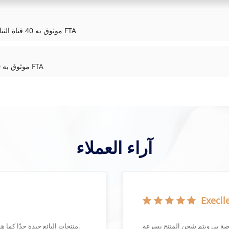
ICS Triplex T8850 موثوق به 40 قناة التناظرية أو الإخراج الرقمي FTA
ICS Triplex T8830 موثوق به 40 قناة الإدخال التناظري FTA
آراء العملاء
Execlle
منتجات البائع جيدة جدًا كما هو موضح في التعبئة الجيدة جدًا ووقت التسليم القصير.