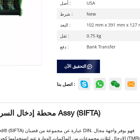
USA
أصل :
New
شرط :
102 mm x 391 mm x 127
البعد :
0.75 kg
ثقل :
Bank Transfer
دفع :
التحقيق الآن
اتصل بنا :
ICS Triplex T8846 محطة إدخال السرعة الميدانية Assy (SIFTA)
الإدخال لثلاث مجموعات من الماكينات الدوارة عند استخدامها كجزء من 