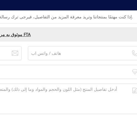
إذا كنت مهتمًا بمنتجاتنا وتريد معرفة المزيد من التفاصيل، فيرجى ترك رسالة هنا، وسنقوم بالرد عليك في أقرب وقت ممكن.
ICS Triplex T8846 موثوق به مراقب السرعة الإدخال FTA