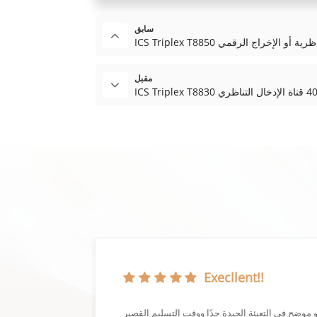
سابق
مقبل
Execllent!!
إنها حقًا