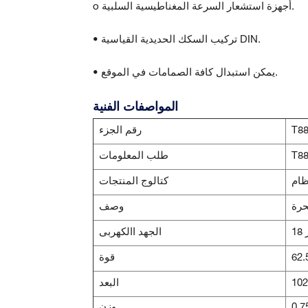
o أجهزة استشعار السرعة المغناطيسية السلبية.
• تركيب السكك الحديدية القياسية DIN.
• يمكن استبدال كافة الصمامات في الموقع.
المواصفات الفنية
T8
رقم الجزء
T8
طلب المعلومات
كتالوج المنتجات
حرة
وصف
الجهد االكهربى
قوة
البعد
وزن