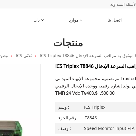
لأسئلة المتداولة
اتصل بنا
موارد
باب
منتجات
رعة الإدخال FTA
ICS ثلاثي
وطن
تم تصميم مجموعة الإنهاء الميداني Trusted® (FTA) - 24 Vdc Digital Input T8800 لتكون
يولد إشارة رقمية ووحدة الإدخال الرقمي Trusted
TMR 24 Vdc T8403.$1,500.00.
ICS Triplex
وسم :
T8846
رقم الجزء :
Speed Monitor Input FTA
وصف :