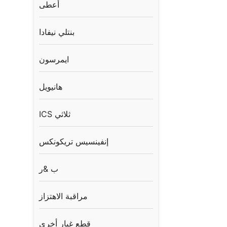
أعطى
بنتلي نيفادا
ايمرسون
هانيويل
ICS ثلاثي
إنفينسيس تريكونكس
ب &ر
مراقبة الاهتزاز
قطع غيار أخرى