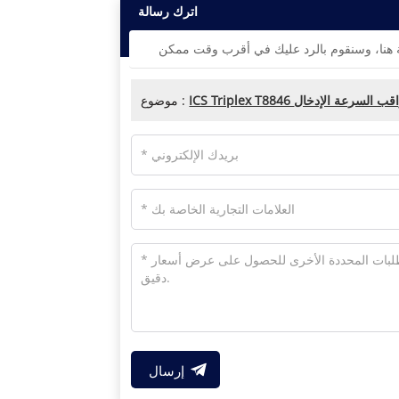
اترك رسالة
موضوع :
إرسال