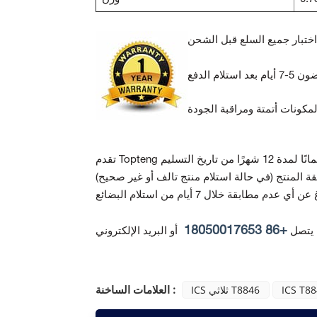
ة المنتج
+86 18050017653
 يتصل
أو البريد الإلكتروني
العلامات الساخنة :
ICS T8
ICS ثلاثي T8846