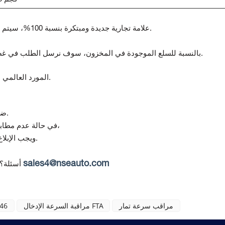
علامة تجارية جديدة ومبتكرة بنسبة 100%، سيتم اختبار جميع السلع قبل الشحن.
بالنسبة للسلع الموجودة في المخزون، سوف نرسل الطلب في غضون 5-7 أيام بعد استلام الدفع.
المورد العالمي لمكونات أتمتة ومراقبة الجودة.
تقدم Topteng ضمانًا لمدة 12 شهرًا من تاريخ التسليم.
(في حالة استلام منتج تالف أو غير صحيح)،
في حالة عدم مطابق
ويجب الإبلاغ عن أي عدم مطابقة خلال 7 أيام من استلام البضائع.
sales4@nseauto.com
أسئلة؟
مراقب سرعة تمار
مراقبة السرعة الإدخال FTA
846