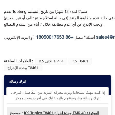
تقدم Topteng ضمانًا لمدة 12 شهرًا من تاريخ التسليم.
(في حالة استلام منتج تالف أو غير صحيح)،
في حالة عدم مطابقة المنتج
ويجب الإبلاغ عن أي عدم مطابقة خلال 7 أيام من استلام البضائع.
+86 18050017653
sales4@
أسئلة؟ يتصل
أو البريد الإلكتروني
العلامات الساخنة :
ICS T8461
ICS ثلاثي T8461
وحدة الإخراج T8461
اترك رسالة
إذا كنت مهتمًا بمنتجاتنا وتريد معرفة المزيد من التفاصيل، فيرجى
ترك رسالة هنا، وسنقوم بالرد عليك في أقرب وقت ممكن.
ICS Triplex T8461 وحدة إخراج TMR الموثوقة 40
موضوع :