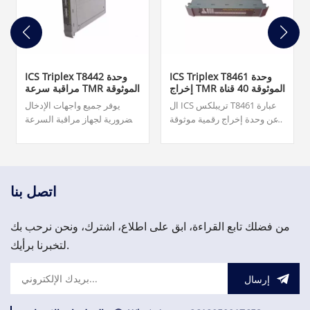
ICS Triplex T8461 وحدة
ICS Triplex T8442 وحدة
إخراج TMR الموثوقة 40 قناة
مراقبة سرعة TMR الموثوقة
ال ICS تريبلكس T8461 عبارة
يوفر جميع واجهات الإدخال
عن وحدة إخراج رقمية موثوقة
الضرورية لجهاز مراقبة السرعة
TMR 24 Vdc مصممة لأنظمة
T8442 TMR الموثوق به. • تسع
الأتمتة الصناعية.
قنوات إدخال السرعة مرتبة في
ثلاث مجموعات من ثلاثة
مدخلات. 5,000.00 دولار
اتصل بنا
من فضلك تابع القراءة، ابق على اطلاع، اشترك، ونحن نرحب بك
لتخبرنا برأيك.
إرسال