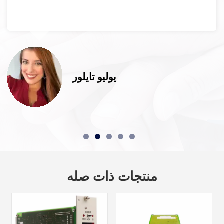
يوليو تايلور
منتجات ذات صله