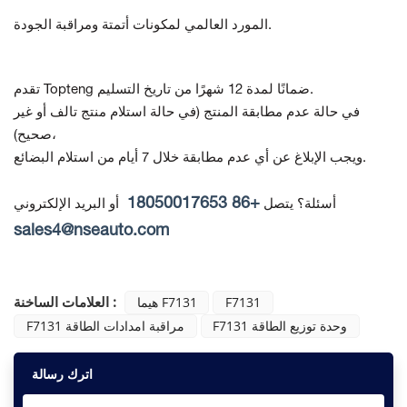
المورد العالمي لمكونات أتمتة ومراقبة الجودة.
تقدم Topteng ضمانًا لمدة 12 شهرًا من تاريخ التسليم.
في حالة عدم مطابقة المنتج
(في حالة استلام منتج تالف أو غير
صحيح)،
ويجب الإبلاغ عن أي عدم مطابقة خلال 7 أيام من استلام البضائع.
+86 18050017653
أسئلة؟ يتصل
أو البريد الإلكتروني
sales4@nseauto.com
العلامات الساخنة :
F7131
هيما F7131
F7131 وحدة توزيع الطاقة
F7131 مراقبة امدادات الطاقة
اترك رسالة