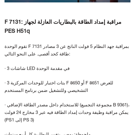
F 7131: مراقبة إمداد الطاقة بالبطاريات العازلة لجهاز
PES H51q
تقوم الوحدة F 7131 بمراقبة جهد النظام 5 فولت الناتج عن 3 مصادر
طاقة كحد أقصى. على النحو التالي:
· 3 شاشات LED في مقدمة الوحدة
· 3 بتات اختبار للوحدات المركزية F 8650 أو F 8651 للعرض
التشخيصي وللتشغيل ضمن برنامج المستخدم
· للاستخدام داخل مصدر الطاقة الإضافي (مجموعة التجميع B 9361)،
يمكن مراقبة وظيفة وحدات إمداد الطاقة فيه عبر 3 مخارج 24 فولت
(PS1 إلى PS 3)
ملحوظة: يوصى بتغيير البطارية كل أربع سنوات.