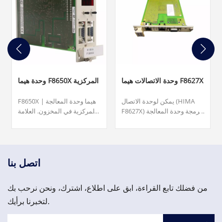
وحدة الاتصالات هيما F8627X
وحدة هيما F8650X المركزية
يمكن لوحدة الاتصال (HIMA
F8650X | هيما وحدة المعالجة
F8627X) برمجة وحدة المعالجة
المركزية في المخزون. العلامة
المركزية باستخدام ELOP II
التجارية/ الشركة المصنعة:
عبر Ethernet. F8627X - وحدة
هيما. الأبعاد: 20.3 سم × 12.7
الاتصالات متوفرة في المخزون
سم × 2.5 سم. الوزن: 0.2 كجم.
وجاهزة للشحن. جودة ممتازة
يرجى الاتصال بنا وسوف نقوم
وسعر مناسب، مرحبا بكم في
بالرد عليك في غضون 24 ساعة.
اتصل بنا
الاستفسار!
من فضلك تابع القراءة، ابق على اطلاع، اشترك، ونحن نرحب بك
لتخبرنا برأيك.