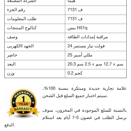
هيما
الشركة المصنعة
ف 7131
رقم الجزء
ف 7131
طلب المعلومات
بيس H51q
كتالوج المنتجات
مراقبة إمدادات الطاقة
وصف
24 فولت تيار مستمر
الجهد االكهربى
25 مللي أمبير
حاضِر
20.3 سم × 12.7 سم × 2.5 سم
البعد
0.2 كجم
وزن
علامة تجارية جديدة ومبتكرة بنسبة 100%،
سيتم اختبار جميع السلع قبل الشحن.
بالنسبة للسلع الموجودة في المخزون، سوف
نرسل الطلب في غضون 5-7 أيام بعد استلام
الدفع.