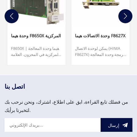
وحدة الاتصالات هيما F8627X
وحدة هيما F8650X المركزية
يمكن لوحدة الاتصال (HIMA
F8650X | هيما وحدة المعالجة
F8627X) برمجة وحدة المعالجة
المركزية في المخزون. العلامة
المركزية باستخدام ELOP II
التجارية/ الشركة المصنعة:
عبر Ethernet. F8627X - وحدة
هيما. الأبعاد: 20.3 سم × 12.7
الاتصالات متوفرة في المخزون
سم × 2.5 سم. الوزن: 0.2 كجم.
وجاهزة للشحن. جودة ممتازة
يرجى الاتصال بنا وسوف نقوم
وسعر مناسب، مرحبا بكم في
بالرد عليك في غضون 24 ساعة.
اتصل بنا
الاستفسار!
من فضلك تابع القراءة، ابق على اطلاع، اشترك، ونحن نرحب بك
لتخبرنا برأيك.
إرسال