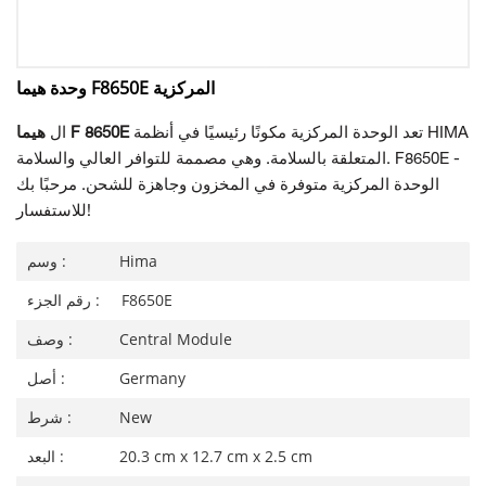
وحدة هيما F8650E المركزية
تعد الوحدة المركزية مكونًا رئيسيًا في أنظمة HIMA
هيما F 8650E
ال
المتعلقة بالسلامة. وهي مصممة للتوافر العالي والسلامة. F8650E -
الوحدة المركزية متوفرة في المخزون وجاهزة للشحن. مرحبًا بك
للاستفسار!
Hima
وسم :
F8650E
رقم الجزء :
Central Module
وصف :
Germany
أصل :
New
شرط :
20.3 cm x 12.7 cm x 2.5 cm
البعد :