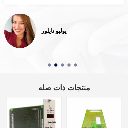
يوليو تايلور
منتجات ذات صله