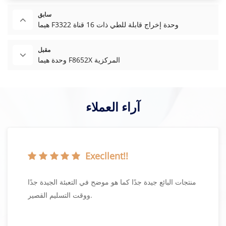
سابق
هيما F3322 وحدة إخراج قابلة للطي ذات 16 قناة
مقبل
وحدة هيما F8652X المركزية
آراء العملاء
Execllent!!
منتجات البائع جيدة جدًا كما هو موضح في التعبئة الجيدة جدًا
ووقت التسليم القصير.