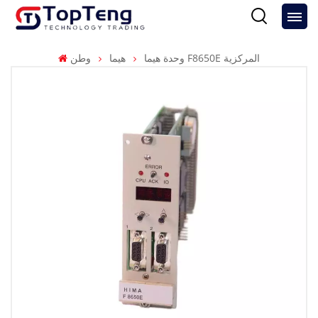
وحدة هيما F8650E المركزية
هيما
وطن