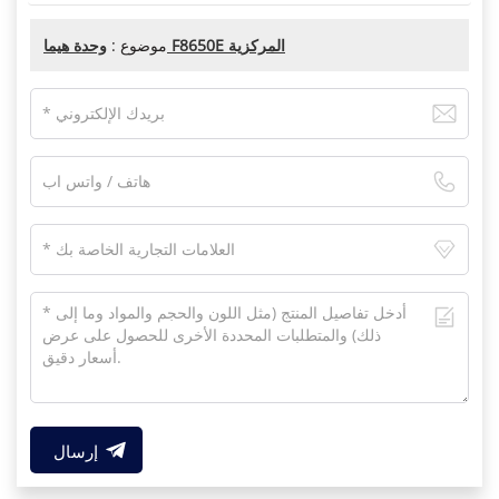
وحدة هيما F8650E المركزية
موضوع :
إرسال