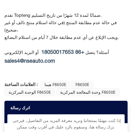
تقدم Topteng ضمانًا لمدة 12 شهرًا من تاريخ التسليم.
في حالة عدم مطابقة المنتج
(في حالة استلام منتج تالف أو غير
صحيح)،
ويجب الإبلاغ عن أي عدم مطابقة خلال 7 أيام من استلام البضائع.
+86 18050017653
أسئلة؟ يتصل
أو البريد الإلكتروني
sales4@nseauto.com
العلامات الساخنة :
F8650E
هيما F8650E
وحدة المعالجة المركزية F8650E
الوحدة المركزية F8650E
اترك رسالة
إذا كنت مهتمًا بمنتجاتنا وتريد معرفة المزيد من التفاصيل، فيرجى
ترك رسالة هنا، وسنقوم بالرد عليك في أقرب وقت ممكن.