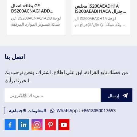
بطاقة اتصال GE
مجلس IS200AEADH1A
DS200ACNAG1ADD
IS200AEADH1ACA جنرال
ARCNET
إلكتريك
غي DS200ACNAG1ADD لوحة
ال IS200AEADH1A لوحة
شبكة كمبيوتر الموارد المرفقة
شوكة شبكة الإدخال/الإخراج تم
(ARCNET). المنشأ ... بطاقات
تصنيعه بواسطة شركة شل
مراقبة التوربينات ونظام مراقبة
جنرال إلكتريك GE Energy
الاهتزازات ونظام حماية
كعضو في سلسلة Mark VIe
الأصول. 3,000.00 دولار أمريكي
لأنظمة ومنتجات أنظمة التحكم
في توربينات الرياح.
اتصل بنا
من فضلك تابع القراءة، ابق على اطلاع، اشترك، ونحن نرحب بك
لتخبرنا برأيك.
إرسال
WhatsApp : +8618050017653
المعلومات الاجتماعية