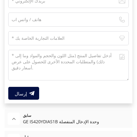
إرسال
سابق
GE IS420YDIAS1B وحدة الإدخال المنفصلة
مقبل