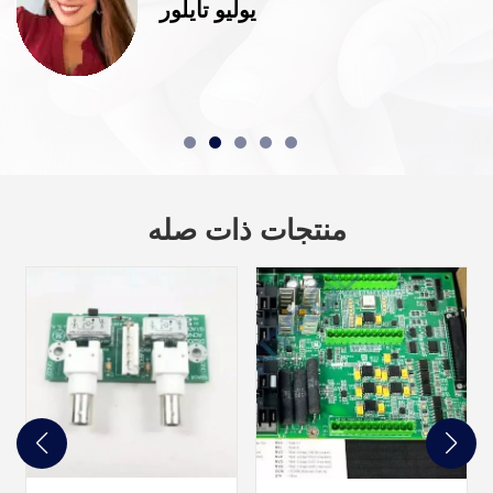
يوليو تايلور
منتجات ذات صله