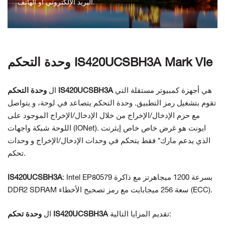
البريد الإلكتروني أو الهاتف.
اتصل بنا
وحدة التحكم IS420UCSBH3A Mark VIe
هي أجهزة كمبيوتر مستقلة
التي
وحدة التحكم IS420UCSBH3A
ال
تقوم بتشغيل رمز التطبيق. وحدة التحكم
يتصاعد في لوحة، و
يتواصل
مع حزم الإدخال/الإخراج من خلال الإدخال/الإخراج الموجود على
واجهات (IONet). ايونت هو
غرض خاص خاص
إيثرنت
اللوحة
شبكة
الذي يدعم مارك* فقط
يتحكم في وحدات الإدخال/الإخراج و
وحدات
تحكم.
: Intel EP80579 بسرعة 1200 ميجاهرتز مع ذاكرة
IS420UCSBH3A
DDR2 SDRAM سعة 256 ميجابايت مع رمز تصحيح الأخطاء (ECC).
تقديم المزايا التالية:
وحدة تحكم IS420UCSBH3A
ال