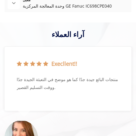
وحدة المعالجة المركزية GE Fanuc IC698CPE040
آراء العملاء
Execllent!!
منتجات البائع جيدة جدًا كما هو موضح في التعبئة الجيدة جدًا
ووقت التسليم القصير.