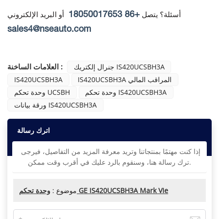
+86 18050017653
أسئلة؟ يتصل
أو البريد الإلكتروني
sales4@nseauto.com
العلامات الساخنة :
جنرال إلكتريك IS420UCSBH3A
IS420UCSBH3A المراقب المالي
IS420UCSBH3A
وحدة تحكم IS420UCSBH3A
وحدة تحكم UCSBH
ورقة بيانات IS420UCSBH3A
اترك رسالة
إذا كنت مهتمًا بمنتجاتنا وتريد معرفة المزيد من التفاصيل، فيرجى
ترك رسالة هنا، وسنقوم بالرد عليك في أقرب وقت ممكن.
وحدة تحكم GE IS420UCSBH3A Mark VIe
موضوع :