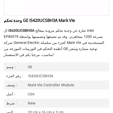
وحدة تحكم GE IS420UCSBH3A Mark VIe
عبارة عن وحدة تحكم مزودة بمعالج Intel
IS420UCSBH3A
ال
EP80579 بسرعة 1200 ميجاهرتز، وقد تم تصنيعها وتصميمها بواسطة
شركة General Electric كجزء من سلسلة Mark VIe المستخدمة في
نوعية ممتازة وسعر
أنظمة التحكم في التوربينات الموزعة من GE.
مناسب، مرحبا بكم في الاستفسار!
GE
وسم :
IS420UCSBH3A
رقم الجزء :
Mark VIe Controller Module
وصف :
USA
أصل :
New
شرط :
20 cm x 16 cm x 3 cm
البعد :