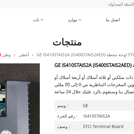
لأسئلة المتداولة
اتصل بنا
موارد
باب
منتجات
GE IS410STAIS2A () لوحة محطة STCI
أعطى
وطن
ت سلكين أو ثلاثة أسلاك أو أربعة أسلاك أو
أجهزة إرسال تعمل بالطاقة الخارجية. يمكن تكوين المخرجات التناظرية من 0 إلى 20 مللي
GE
وسم :
IS410STAIS2A
رقم الجزء :
STCI Terminal Board
وصف :