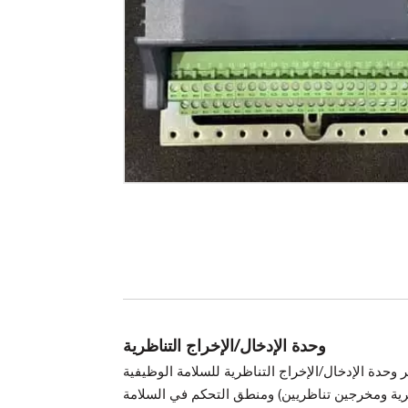
وحدة الإدخال/الإخراج التناظرية
دة الإدخال/الإخراج التناظرية للسلامة الوظيفية Mark* VIeS واجهة بين أجهزة الاستشعار/المشغلات التناظرية للعملية (10
تناظريين) ومنطق التحكم في السلامة Mark VIeS. تتكون وحدة الإدخال/الإخراج التناظرية من جزأين