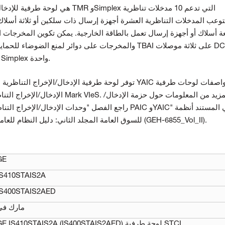
والمخرجات على دوائر لمنع الضوضاء للحماية من زيادة الض
لثلاث حزم إدخال/إخراج TMR أو حزمة إدخال/إخراج Simplex واحدة.
توفر لوحة طرفية الإدخال/الإخراج التناظرية مع جدول موا
الإدخال/الإخراج التناظرية المتاحة
السلامة الوظيفية Mark VIeS للسوق العامة المجلد الثاني: دليل النظام للعامة - تطبيقات الأغراض (GEH-6855_Vol_II).
GE
IS410STAIS2A
IS400STAIS2AED
مارك في
GE IS410STAIS2A (IS400STAIS2AED) لوحة طرفية STCI