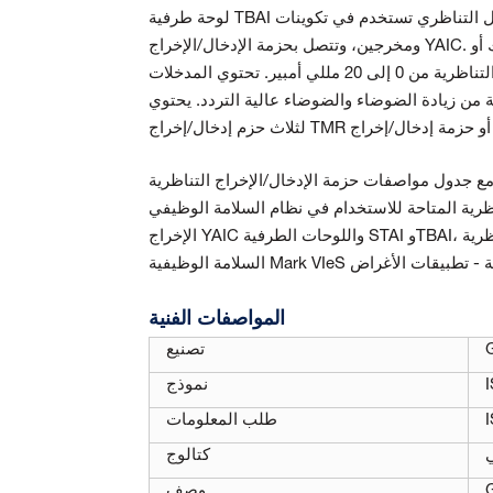
لوحة طرفية TBAI هي لوحة طرفية للإدخال التناظري تستخدم في تكوينات TMR وSimplex التي تدعم 10 مدخلات تناظرية
ومخرجين، وتتصل بحزمة الإدخال/الإخراج YAIC. تستوعب المدخلات التناظرية العشرة أجهزة إرسال ذات سلكين أو ثلاثة أسلاك أو
أربعة أسلاك أو أجهزة إرسال تعمل بالطاقة الخارجية. يمكن تكوين المخرجات التناظرية من 0 إلى 20 مللي أمبير. تحتوي المدخلات
وضاء والضوضاء عالية التردد. يحتوي TBAI على ثلاثة موصلات DC-37
صفات حزمة الإدخال/الإخراج التناظرية YAIC مواصفات لوحات طرفية
 للاستخدام في نظام السلامة الوظيفي Mark VIeS. لمزيد من المعلومات حول حزمة الإدخال/
الإخراج YAIC واللوحات الطرفية STAI وTBAI، راجع الفصل "وحدات الإدخال/الإخراج التناظرية PAIC وYAIC" في المستند أنظمة
المواصفات الفنية
تصنيع
نموذج
طلب المعلومات
كتالوج
وصف