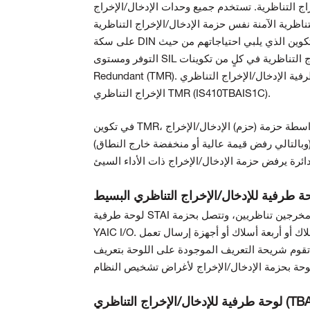
راج التناظرية. تستخدم جميع وحدات الإدخال/الإخراج
اظرية الآمنة نفس حزمة الإدخال/الإخراج التناظرية، IS420YAICS1B. توجد لوحتان طرفيتان للإدخال/الإخراج التناظري مثبتتين
على سكة DIN لتوفير أنماط التكرار والكتل الطرفية اللازمة. يمكن للمستخدمين تحديد التكوين الذي يلبي احتياجاتهم من حيث
التوفر ومستوى SIL على أفضل وجه. تتوفر وحدة الإدخال/الإخراج التناظرية في كلٍ من تكوينات Simplex وTriple Modular
Redundant (TMR). تتناول هذه الوثيقة لوحة طرفية الإدخال/الإخراج التناظري Simplex (IS410STAIS2A) ولوحة طرفية الإدخال/
الإخراج التناظري TMR (IS410TBAIS1C).
في تكوين TMR، تختار وحدة التحكم قيم الإدخال التناظرية المتوسطة التي يتم إرجاعها بواسطة حزمة (حزم) الإدخال/الإخراج TMR
(وبالتالي رفض قيمة عالية أو منخفضة خارج النطاق) وتجمع إلكترونيات حزمة الإدخال/الإخراج بين المخرجات التناظرية مع براءة
لوحة طرفية STAI عبارة عن لوحة طرفية إدخال تناظرية مدمجة تقبل 10 مدخلات تناظرية ومخرجين تناظريين، وتتصل بحزمة
YAIC I/O. تستوعب المدخلات التناظرية العشرة أجهزة إرسال ذات سلكين أو ثلاثة أسلاك أو أربعة أسلاك أو أجهزة إرسال تعمل
كوين المخرجات التناظرية من 0 إلى 20 مللي أمبير. تقوم شريحة التعريف الموجودة على اللوحة بتعريف