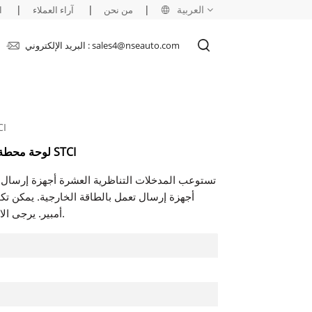
العربية
|
|
|
من نحن
آراء العملاء
ا
البريد الإلكتروني : sales4@nseauto.com
English
français
IS400STAIS2AED
русский
GE IS410STAIS2A (IS400STAIS2AED) لوحة محطة STCI
español
تستوعب المدخلات التناظرية العشرة أجهزة إرسال ذا
العربية
أمبير. يرجى الاتصال بنا وسنقوم بالرد عليك خلال 24 ساعة.