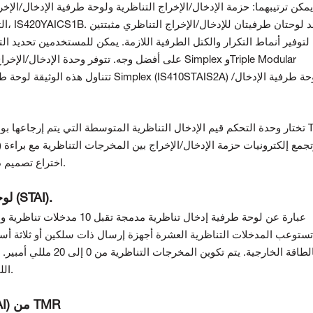
يمكن ترتيبهما: حزمة الإدخال/الإخراج التناظرية ولوحة طرفية الإدخال/الإخ
التن
اختراع تصميم دائرة يرفض حزمة الإدخال/الإخراج ذات الأداء السيئ.
لوحة طرفية للإدخال/الإخراج التناظري البسيط (STAI).
بالطاقة الخارجية. يتم ت
اللوحة بحزمة الإدخال/الإخراج لأغراض تشخيص النظام.
لوحة طرفية للإدخال/الإخراج التناظري (TBAI) من TMR