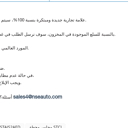
علامة تجارية جديدة ومبتكرة بنسبة 100%، سيتم اختبار جميع السلع قبل الشحن.
بالنسبة للسلع الموجودة في المخزون، سوف نرسل الطلب في غضون 5-7 أيام بعد استلام الدفع.
المورد العالمي لمكونات أتمتة ومراقبة الجودة.
تقدم Topteng ضمانًا لمدة 12 شهرًا من تاريخ التسليم.
(في حالة استلام منتج تالف أو غير صحيح)،
في حالة عدم مطابق
ويجب الإبلاغ عن أي عدم مطابقة خلال 7 أيام من استلام البضائع.
sales4@nseauto.com
أسئلة؟
مجلس محطة STCI
0STAIS2AED