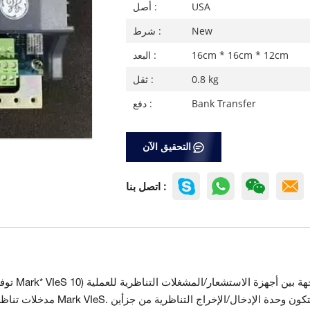
USA
أصل :
New
شرط :
16cm * 16cm * 12cm
البعد :
0.8 kg
ثقل :
Bank Transfer
دفع :
التحقيق الآن
اتصل بنا :
توفر وح
مدخلات تناظرية ومخرجين 