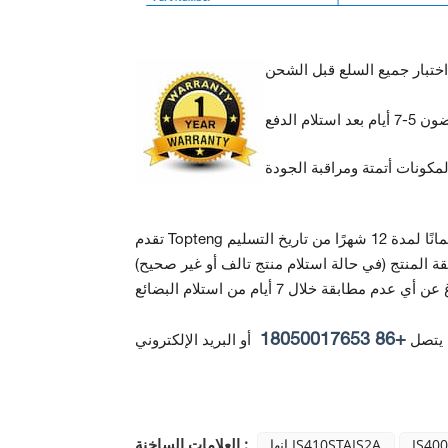
ة المنتج
+86 18050017653
 يتصل
أو البريد الإلكتروني
العلامات الساخنة :
IS40
انها IS410STAIS2A