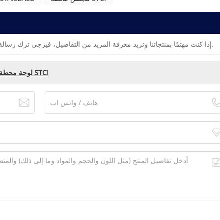
إذا كنت مهتمًا بمنتجاتنا وتريد معرفة المزيد من التفاصيل، فيرجى ترك رسالة هنا، وسنقوم بالرد عليك في أقرب وقت ممكن.
GE IS410STAIS2A (IS400STAIS2AED) لوحة محطة STCI