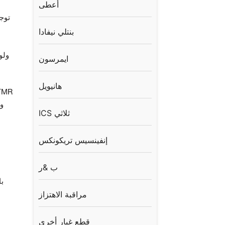
أعطى
بنتلي نيفادا
ايمرسون
هانيويل
ICS ثلاثي
إنفينسيس تريكونكس
ب &ر
مراقبة الاهتزاز
قطع غيار أخرى