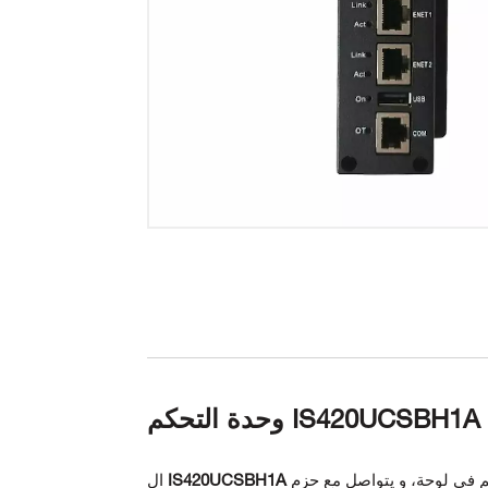
IS420UCSBH1A Mark VIe
م في لوحة، و
يتواصل مع حزم
IS420UCSBH1A
ال