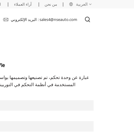
العربية
|
|
|
من نحن
آراء العملاء
ا
البريد الإلكتروني : sales4@nseauto.com
English
français
русский
وحد
español
العربية