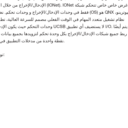
الشبكة (IONet). IONet هو غرض خاص خاص
تتحكم شبكة
الإدخال/الإخراج من خلال ا
يوترينو،
وحدات تحكم. نظام تشغيل وحدة التحكم (OS) هو QNX
Ethernet التي تدعم Mark* فقط في وحدات الإدخال/الإخراج و
نظام تشغيل متعدد المهام في الوقت الفعلي مصمم للسرعة العالية،
تطب
لا يستضيف أي تطبيق I/O. كما يتم أيضًا
وحدات التحكم حيث يكون الإدخال/الإخراج على لوحة الكترونية معززة، وحدة تحكم UCSB
ربط جميع شبكات الإدخال/الإخراج بكل وحدة تحكم لتزويدها بجميع بيانات ا
نقطة واحدة من مدخلات التطبيق في حالة إيقاف تشغيل وحدة التحكم للصيانة أو الإصلاح.
توفر وحدة التحكم المزايا التالية: