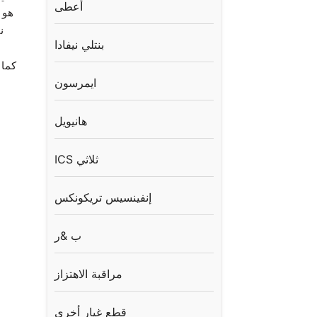
أعطى
واجهات 
ن
بنتلي نيفادا
ايمرسون
هانيويل
ICS ثلاثي
إنفينسيس تريكونكس
ب &ر
مراقبة الاهتزاز
قطع غيار أخرى