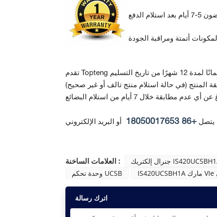
ة المنتج
+86 18050017653
 يتصل
أو البريد الإلكتروني
العلامات الساخنة :
ال إلكتريك IS420UCSBH1A
وحدة تحكم UCSB
اترك رسالة