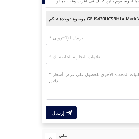
ة تحكم GE IS420UCSBH1A Mark VIe
موضوع :
إرسال
سابق