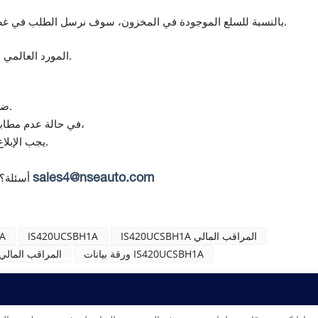
بالنسبة للسلع الموجودة في المخزون، سوف نرسل الطلب في غضون 5-7 أيام بعد استلام الدفع.
المورد العالمي لمكونات أتمتة ومراقبة الجودة.
تقدم Topteng ضمانًا لمدة 12 شهرًا من تاريخ التسليم.
(في حالة استلام منتج تالف أو غير صحيح)،
في حالة عدم مطابق
يجب الإبلاغ عن أي عدم مطابقة خلال 7 أيام من استلام البضائع.
sales4@nseauto.com
أسئلة؟
IS420UCSBH1A المراقب المالي
IS420UCSBH1A
جنر
ورقة بيانات IS420UCSBH1A
IS420UCSBH1A مارك VIe المراقب المالي