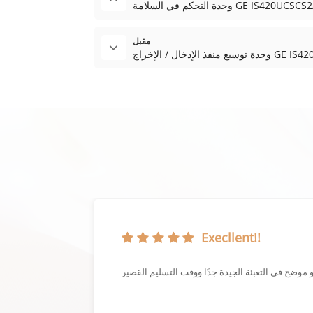
مة GE IS420UCSCS2A Mark VIeS
مقبل
الإخراج GE IS420UCECH1B
Execllent!!
إنها حقًا