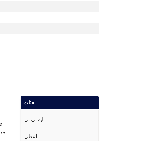
فئات
ايه بي بي
أعطى