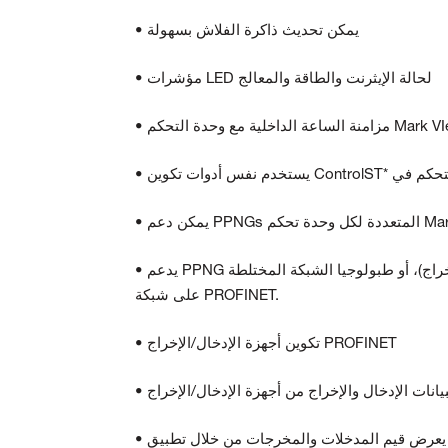
• يمكن تحديث ذاكرة الفلاش بسهولة
• مؤشرات LED لحالة الإيثرنت والطاقة والمعالج
كل وحدة تحكم Mark VIe
• يدعم PPNG تصميم النجمة (الاتصال بالتبديل)، أو الخط (الاتصال المباشر بجهاز الإدخال/الإخراج)، أو طبولوجيا الشبكة المختلطة
على شبكة PROFINET.
• تكوين أجهزة الإدخال/الإخراج PROFINET
T