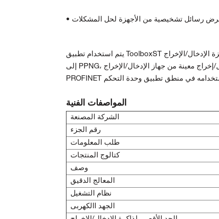
يعرض رسائل تشخيصية من الأجهزة لحل المشكلات
يتم استخدام تطبيق ToolboxST لتكوين أجهزة الإدخال/الإخراج PROFINET. يتطلب أي تغيير في هذه الأجهزة تنزيل تكوين جديد
إلى PPNG، ثم تتم إعادة تشغيل الوحدة. يمكن توصيل متغير محلي بنقطة إدخال/إخراج معينة من جهاز الإدخال/الإخراج
المواصفات الفنية
الشركة المصنعة
رقم الجزء
طلب المعلومات
كتالوج المنتجات
وصف
المعالج الدقيق
نظام التشغيل
الجهد االكهربى