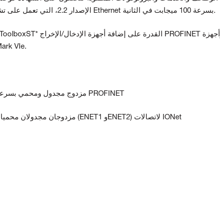
تحكم الإدخال/الإخراج PROFINET RT الإصدار 2.2، التي تعمل على تشغيل واجهات Ethernet بسرعة 100 ميجابت في الثانية.
الاستشعار الذكية إلى بنية نظام التحكم النموذج
• منفذ RJ-45 مزدوج مجدول ومحمي بسرعة 10/100 ميجابت في الثانية للاتصال PROFINET
• منفذا RJ-45 مزدوجان مجدولان محميان بسرعة 10/100 ميجابت في الثانية (ENET1 وENET2) لاتصالات IONet