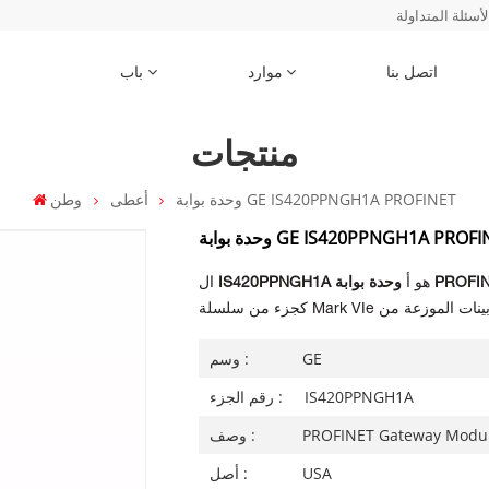
لأسئلة المتداولة
اتصل بنا
موارد
باب
منتجات
وحدة بوابة GE IS420PPNGH1A PROFINET
أعطى
وطن
 بوابة GE IS420PPNGH1A PROFINET
بوابة PROFINET
هو أ
IS420PPNGH1A
ال
GE
وسم :
IS420PPNGH1A
رقم الجزء :
PROFINET Gateway Modu
وصف :
USA
أصل :