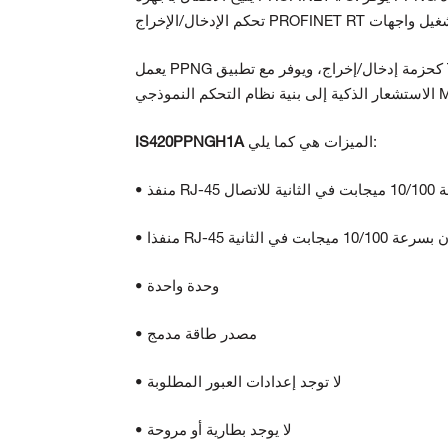
يعمل PPNG كحزمة إدخال/إخراج، ويوفر مع تطبيق ToolboxST* القدرة على إضافة أجهزة الإدخال/الإخراج PROFINET وأجهزة
ي Mark VIe.
الميزات هي كما يلي:
IS420PPNGH1A
• وحدة واحدة
• مصدر طاقة مدمج
• لا توجد إعدادات العبور المطلوبة
• لا يوجد بطارية أو مروحة