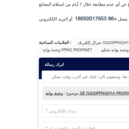
+86 18050017653
 يتصل
أو البريد الإلكتروني
العلامات الساخنة :
ال إلكتريك IS420PPNGH1A
وحدة بوابة PPNG PROFINET
اترك رسالة
 بوابة GE IS420PPNGH1A PROFINET
موضوع :