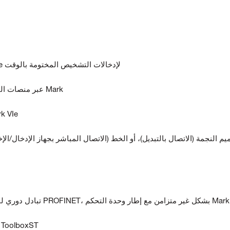
• مزامنة الساعة الداخلية مع وحدة التحكم Mark VIe لإدخالات التشخيص المختومة بالوقت
• يستخدم نفس أدوات تكوين ControlST* عبر منصات التحكم في Mark
• يمكن دعم PPNGs المتعددة ل
ة الإدخال/الإخراج PROFINET، بشكل غير متزامن مع إطار وحدة التحكم Mark VIe
• يعرض قيم المدخلات والمخرجات من خلال تطبيق oolboxST