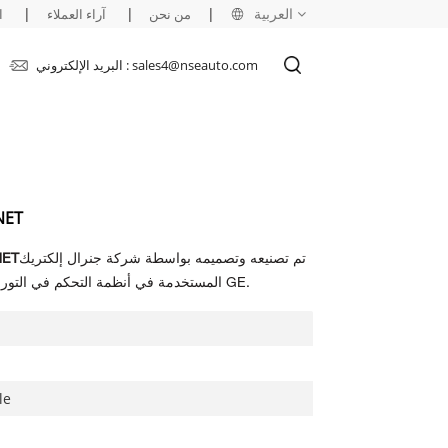
العربية
|
|
|
من نحن
آراء العملاء
ا
البريد الإلكتروني : sales4@nseauto.com
English
français
русский
وحدة
español
تم تصنيعه وتصميمه بواسطة شركة جنرال إلكتريك
وحدة 
العربية
كجزء من سلسلة Mark VIe المستخدمة في أنظمة التحكم في التوربينات الموزعة من GE.
le