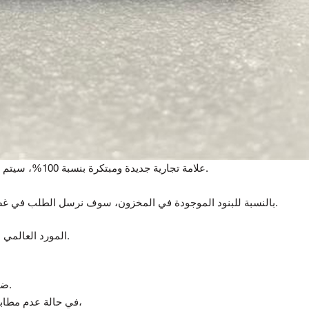
علامة تجارية جديدة ومبتكرة بنسبة 100%، سيتم اختبار جميع السلع قبل الشحن.
بالنسبة للبنود الموجودة في المخزون، سوف نرسل الطلب في غضون 5-7 أيام بعد استلام الدفع.
المورد العالمي لمكونات أتمتة ومراقبة الجودة.
تقدم Topteng ضمانًا لمدة 12 شهرًا من تاريخ التسليم.
(في حالة استلام منتج تالف أو غير صحيح)،
في حالة عدم مطابق