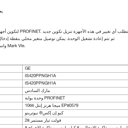
• 
PROFINET واستخدامه في منطق تطبيق وحدة التحكم Mark VIe.
GE
IS420PPNGH1A
IS420PPNGH1A
مارك السادس
وحدة بوابة PROFINET
1066 ميجا هرتز إنتل EP80579
كيو إن إكس® نيوترينو
28 فولت تيار مستمر