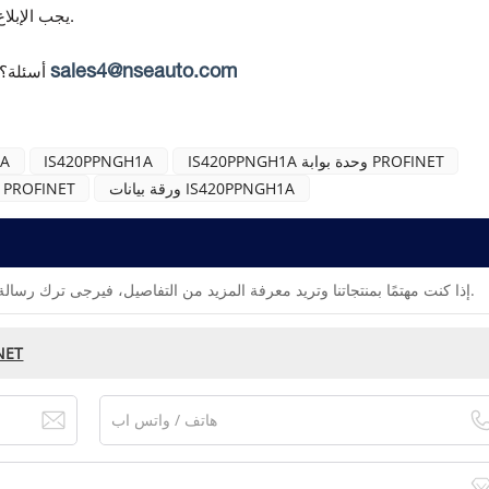
يجب الإبلاغ عن أي عدم مطابقة خلال 7 أيام من استلام البضائع.
sales4@nseauto.com
أسئلة؟
IS420PPNGH1A وحدة بوابة PROFINET
IS420PPNGH1A
جنر
ورقة بيانات IS420PPNGH1A
وحدة بوابة تحكم PROFINET
إذا كنت مهتمًا بمنتجاتنا وتريد معرفة المزيد من التفاصيل، فيرجى ترك رسالة هنا، وسنقوم بالرد عليك في أقرب وقت ممكن.
وحدة