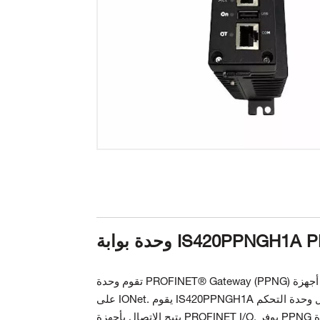
IS420PPNGH1A PROFINET
تقوم وحدة PROFINET® Gateway (PPNG) بتعيين الإدخال/الإخراج من أجهزة PROFINET Slave إلى وحدة التحكم Mark* VIe
على IONet. يقوم IS420PPNGH1A بتوصيل وحدة التحكم Mark VIe بشبكة منطقة محلية PROFINET عالية السرعة (LAN)، مما
يتيح الاتصال بأجهزة PROFINET I/O. يوفر PPNG الوظائف والخدمات والبروتوكولات المطلوبة للحصول على الشهادة كوحدة