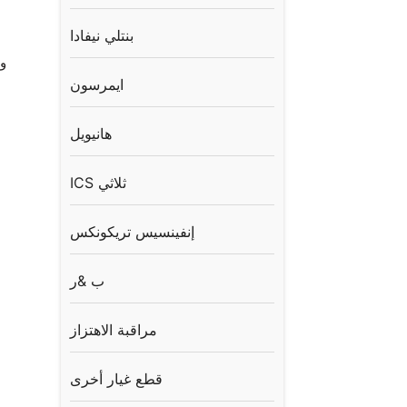
بنتلي نيفادا
ايمرسون
هانيويل
ICS ثلاثي
إنفينسيس تريكونكس
ب &ر
مراقبة الاهتزاز
قطع غيار أخرى