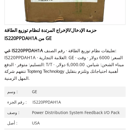
حزمة الإدخال/الإخراج المرتدة لنظام توزيع الطاقة
IS220PPDAH1A من GE
تعليقات نظام توزيع الطاقة · رقم الصنف:
غي IS220PPDAH1A
IS220PPDAH1A · العلامة التجارية: GE · السعر: 6000 دولار · وقت
التسليم: متوفر · الدفع: T/T · ميناء الشحن: شيامن. 6,000.00 دولار.
تتفهم شركة Topteng Technology أهمية احتياجاتك وتلتزم بتقليل
المهل الزمنية.
GE
وسم :
IS220PPDAH1A
رقم الجزء :
Power Distribution System Feedback I/O Pack
وصف :
USA
أصل :