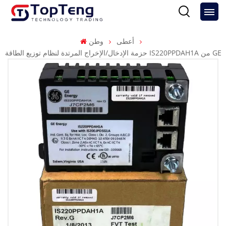
أعطى
وطن
حزمة الإدخال/الإخراج المرتدة لنظام توزيع الطاقة IS220PPDAH1A من GE