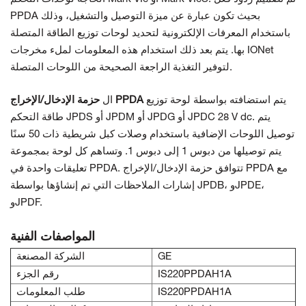
PPDA بحيث تكون عبارة عن ميزة التوصيل والتشغيل، وذلك
باستخدام المعرفات الإلكترونية لتحديد لوحات توزيع الطاقة المتصلة
بها. يتم بعد ذلك استخدام هذه المعلومات لملء مخرجات IONet
لتوفير التغذية الراجعة الصحيحة من اللوحات المتصلة.
يتم استضافته بواسطة لوحة توزيع
حزمة الإدخال/الإخراج PPDA
ال
طاقة التحكم JPDS أو JPDM أو JPDG أو JPDC 28 V dc. يتم
توصيل اللوحات الإضافية باستخدام وصلات كبل شريطية ذات 50 سنًا
يتم توصيلها من دبوس 1 إلى دبوس 1. وتساهم كل لوحة بمجموعة
تعليقات واحدة في PPDA. تتوافق حزمة الإدخال/الإخراج PPDA مع
إشارات الملاحظات التي تم إنشاؤها بواسطة JPDB، وJPDE،
وJPDF.
المواصفات الفنية
GE
الشركة المصنعة
IS220PPDAH1A
رقم الجزء
IS220PPDAH1A
طلب المعلومات