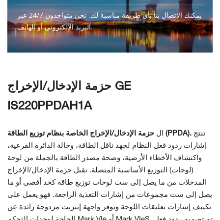
يمكنك الاتصال بنا بأي طريقة مناسبة لك. نحن متواجدون 24/7 عبر
البريد الإلكتروني أو الهاتف.
اتصل بنا
حزمة الإدخال/الإخراج GE
IS220PPDAH1A
تنتج
حزمة الإدخال/الإخراج الخاصة بنظام توزيع الطاقة (PPDA).
ال
إشارات ردود فعل النظام لجهد ناقل الطاقة، وحالة الدائرة الفرعية،
واكتشاف الأخطاء الأرضية، وصحة مصدر الطاقة بالجملة من لوحة
(لوحات) التوزيع الأساسية المتصلة. تقبل حزمة الإدخال/الإخراج
المدخلات من ما يصل إلى ست لوحات توزيع طاقة كحد أقصى أو ما
يصل إلى ست مجموعات من إشارات التغذية الراجعة. فهو يعمل على
تكييف إشارات تعليقات اللوحة ويوفر واجهة إيثرنت مزدوجة زائدة عن
الحاجة لوحدات التحكم Mark VIe أو Mark VIeS. تم تصميم ردود فعل