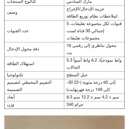
مارك السادس
كتالوج المنتجات
حزمة الإدخال/الإخراج
وصف
لملاحظات نظام توزيع الطاقة
5 قنوات لكل مجموعة تعليقات،
إجمالي 30 قناة لست
عدد القنوات
مجموعات تعليقات
محول تناظري إلى رقمي 16
دقة محول الإدخال
بت
5.3 واط نموذجيًا، 6.2 واط أسوأ
استهلاك الطاقة
الحالات
جبل السطح
تكنولوجيا
-30 إلى 65 درجة مئوية (-22
التقييم المحيطي لتصميم
إلى 149 درجة فهرنهايت)
الضميمة
8.3 سم × 4.2 سم × 12.2 سم
أبعاد
340 جرام
وزن