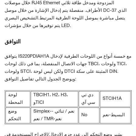
خلال موصلات RJ45 Ethernet المزدوجة ومدخل طاقة ثلاثي
الأطراف. منفصلة
يتم إدخال الإشارة من خلال موصل DC-37 الذي
يتصل مباشرة بموصل اللوحة الطرفية المرتبط.
التشخيص البصري
يتم توفيرها من خلال مؤشرات LED.
التوافق
يتوافق IS220PDIAH1A مع خمسة أنواع من اللوحات الطرفية لإدخال
جهات الاتصال المنفصلة، بما في ذلك لوحات TBCI، ولوحات TICI،
ولوحات STCI، ولكن ليس لوحة DTCI المثبتة على سكة DIN.
ويوضح الجدول التالي تفاصيل التوافق:
دي تي
TBCIH1، H2، H3،
لوحة
STCIH1A
سي آي
وTICI
المحطة
Simplex-نعم / ثنائي -
وضع
البسيط-نعم
No
نعم / TMR-نعم
التحكم
يشير وضع التحكم إلى عدد حزم الإدخال/الإخراج المستخدمة في