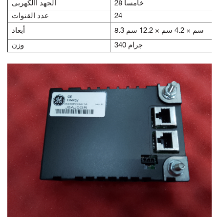
28 خامسا
الجهد االكهربى
24
عدد القنوات
8.3 سم × 4.2 سم × 12.2 سم
أبعاد
340 جرام
وزن