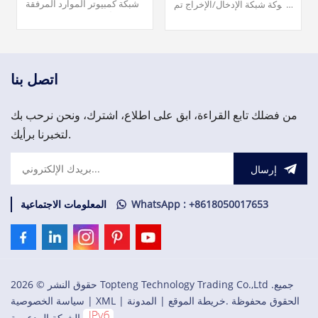
شبكة كمبيوتر الموارد المرفقة
شوكة شبكة الإدخال/الإخراج تم
(ARCNET). المنشأ ... بطاقات
تصنيعه بواسطة شركة شل
مراقبة التوربينات ونظام مراقبة
جنرال إلكتريك GE Energy
الاهتزازات ونظام حماية
كعضو في سلسلة Mark VIe
الأصول. 3,000.00 دولار أمريكي
لأنظمة ومنتجات أنظمة التحكم
في توربينات الرياح.
اتصل بنا
من فضلك تابع القراءة، ابق على اطلاع، اشترك، ونحن نرحب بك
لتخبرنا برأيك.
إرسال
WhatsApp : +8618050017653
المعلومات الاجتماعية
حقوق النشر © 2026 Topteng Technology Trading Co.,Ltd .جميع
الحقوق محفوظة .
خريطة الموقع
|
المدونة
|
XML
|
سياسة الخصوصية
الشبكة المدعومة