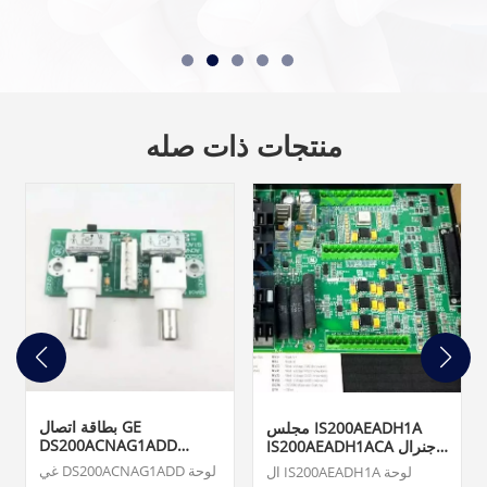
منتجات ذات صله
بطاقة اتصال GE
مجلس IS200AEADH1A
DS200ACNAG1ADD
IS200AEADH1ACA جنرال
ARCNET
إلكتريك
غي DS200ACNAG1ADD لوحة
ال IS200AEADH1A لوحة