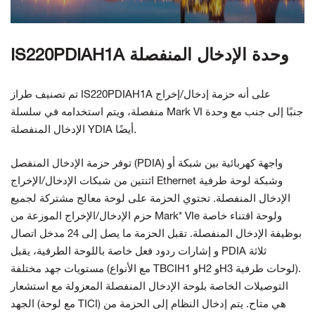
اتصل بنا
IS220PDIAH1A وحدة الإدخال المنفصلة
تم تصنيف طراز IS220PDIAH1A على أنه حزمة إدخال/إخراج
منفصلة، ويتم استخدامه في سلسلة Mark VI جنبًا إلى جنب مع وحدة
الإدخال المنفصلة YDIA أيضًا.
توفر حزمة الإدخال المنفصل (PDIA) واجهة كهربائية بين شبكة أو
اثنتين من شبكات الإدخال/الإخراج Ethernet وشبكة
لوحة طرفية
الإدخال المنفصلة. تحتوي الحزمة على لوحة معالج مشتركة لجميع
ولوحة اقتناء خاصة
حزم الإدخال/الإخراج الموزعة من Mark* VIe
بوظيفة الإدخال المنفصلة. تقبل الحزمة ما يصل إلى 24 مدخل اتصال
و
إشارات ردود فعل خاصة باللوحة الطرفية، يقبل PDIA ثلاثة
لوحات طرفية).
مستويات جهد مختلفة (مع الأنواع TBCIH1 وH2 وH3
التوصيلات الخاصة بلوحة الإدخال المنفصلة المعزولة مع استشعار
الجهد (مع لوحة TICI) هي
متاح. يتم إدخال النظام إلى الحزمة من