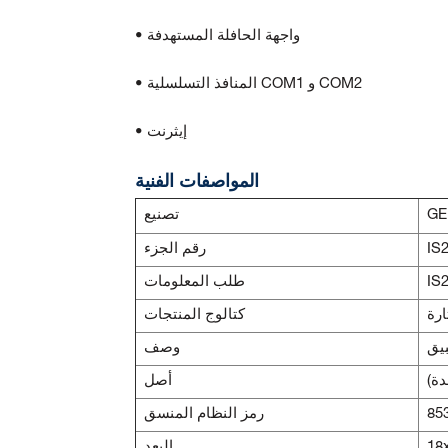
• واجهة الحافلة المستهدفة
• المنافذ التسلسلية COM1 و COM2
• إيثرنت
المواصفات الفنية
GE
تصنيع
IS
رقم الجزء
IS
طلب المعلومات
كتالوج المنتجات
بيق
وصف
دة)
أصل
85
رمز النظام المنسق
البعد