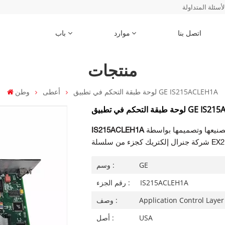
لأسئلة المتداولة
اتصل بنا
موارد
باب
منتجات
لوحة طبقة التحكم في تطبيق GE IS215ACLEH1A
أعطى
وطن
ي تطبيق GE IS215ACLEH1A
صنيعها وتصميمها بواسطة
IS215ACLEH1A
GE
وسم :
IS215ACLEH1A
رقم الجزء :
Application Control Laye
وصف :
USA
أصل :