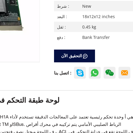
New
شرط :
18x12x12 inches
البعد :
0.45 kg
ثقل :
Bank Transfer
دفع :
التحقيق الآن
اتصل بنا :
GE IS215ACLEH1A لوحة طبقة الت
دة طبقة التحكم في التطبيق (ACL) IS215ACLEH1A هي أ
وحدة تحكم رئيسية تعتمد على المعالجات الدقيقة تستخدم لأداء
عبر شبكات الاتصالات مثل Ethernet TM وISBus. الرباط الصليبي الأمامي
يتم تركيبه في محرك أقراص
 ويحتل نصف فتحتين. ACL ورف اللوحة
تقع في خزانة التحكم. في