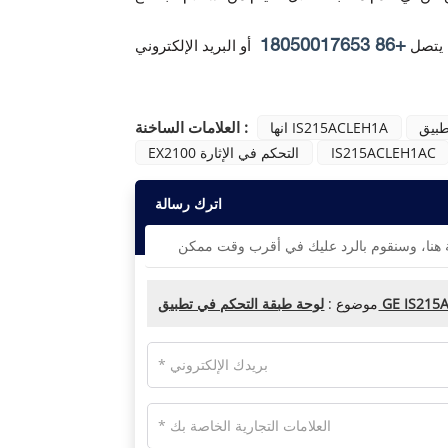
+86 18050017653
 يتصل
أو البريد الإلكتروني
العلامات الساخنة :
طبيق
انها IS215ACLEH1A
IS215ACLEH1AC
EX2100 التحكم في الإثارة
اترك رسالة
ي تطبيق GE IS215ACLEH1A
موضوع :