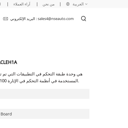
العربية
|
|
|
من نحن
آراء العملاء
ا
البريد الإلكتروني : sales4@nseauto.com
English
français
русский
لوحة طبقة التحكم ف
español
هي وحدة طبقة التحكم في التطبيقات التي تم ت
العربية
شركة جنرال إلكتريك كجزء من سلسلة EX2100 المستخدمة في أنظمة التحكم في الإثارة.
r Board