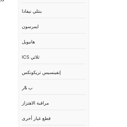
بنتلي نيفادا
ايمرسون
هانيويل
ICS ثلاثي
إنفينسيس تريكونكس
ب &ر
مراقبة الاهتزاز
قطع غيار أخرى