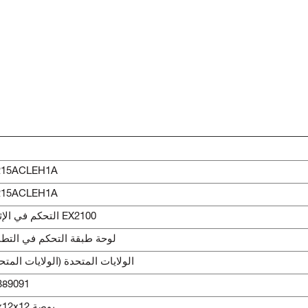
215ACLEH1A
215ACLEH1A
التحكم في الإثارة EX2100
لوحة طبقة التحكم في التط
الولايات المتحدة (الولايات المتح
389091
18x12x12 بوصة