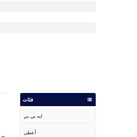
فئات
ايه بي بي
وح
أعطى
رف اللوحة