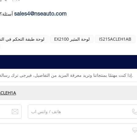
sales4@nseauto.com
أسئلة؟
IS215ACLEH1AB
EX2100 لوحة المثير
لوحة طبقة التحكم في الت
إذا كنت مهتمًا بمنتجاتنا وتريد معرفة المزيد من التفاصيل، فيرجى ترك رسالة هنا، وسنقوم بالرد عليك في أقرب وقت ممكن.
لوحة طبقة التحكم ف