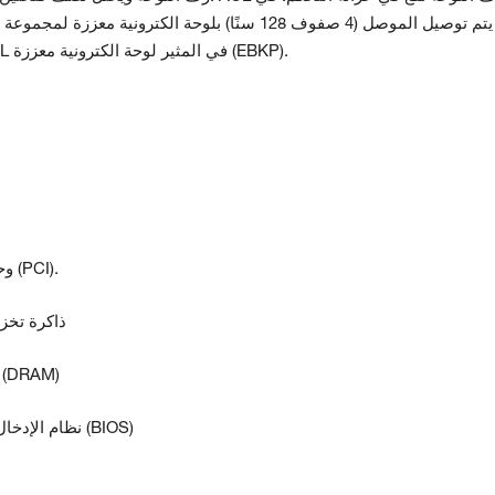
يتم توصيل الموصل (4 صفوف 128 سنًا) بلوحة الكترونية معززة لمجموعة التحكم
لوحة الكترونية معززة (EBKP).
المجلس (كابب). في المثير EX2100، يتم تركيب ACL في المثير
• وحدة التحكم في التوصيل البيني للمكونات الطرفية (PCI).
• ذاكرة تخزين مؤقت سعة
• ذاكرة وصول عشوائي ديناميكية بسعة 8 ميجابايت (RAM
• نظام الإدخال/الإخراج الأساسي لذاكرة فلاش سعة 4 ميجابايت (BIOS)