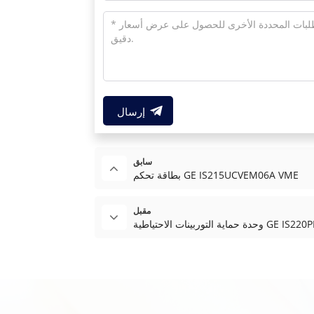
إرسال
سابق
بطاقة تحكم GE IS215UCVEM06A VME
مقبل
 الاحتياطية GE IS220PPROH1A