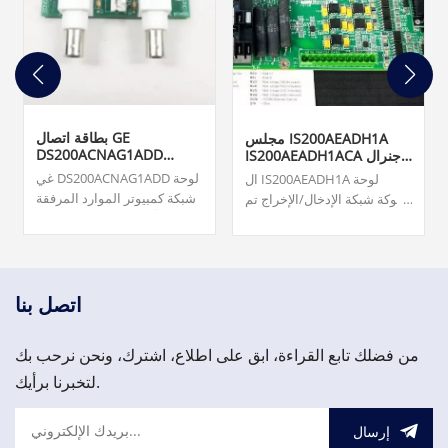
بطاقة اتصال GE
مجلس IS200AEADH1A
DS200ACNAG1ADD
IS200AEADH1ACA جنرال
ARCNET
إلكتريك
غي DS200ACNAG1ADD لوحة
ال IS200AEADH1A لوحة
شبكة كمبيوتر الموارد المرفقة
شوكة شبكة الإدخال/الإخراج تم
(ARCNET). المنشأ ... بطاقات
تصنيعه بواسطة شركة شل
مراقبة التوربينات ونظام مراقبة
جنرال إلكتريك GE Energy
الاهتزازات ونظام حماية
كعضو في سلسلة Mark VIe
الأصول. 3,000.00 دولار أمريكي
لأنظمة ومنتجات أنظمة التحكم
في توربينات الرياح.
اتصل بنا
من فضلك تابع القراءة، ابق على اطلاع، اشترك، ونحن نرحب بك
لتخبرنا برأيك.
إرسال