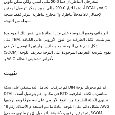
المخرجان التناظريان هما 0-20 مللي أمبير، ولكن يمكن تكوين
أحدهما لتيار 0-200 مللي أمبير. يمكن توصيل لوحتين DTAI بـ VAIC
لإجمالي 20 مدخلاً تناظريًا و4 مخارج تناظرية. يتوفر فقط نسخة
بسيطة من اللوحة.
الوظائف وقمع الضوضاء على متن الطائرة هي نفس تلك الموجودة
على TBAI. يتم تثبيت الكتل الطرفية من النوع الأوروبي عالي الكثافة
بشكل دائم على اللوحة، مع وصلتين لولبيتين للتوصيل الأرضي
(SCOM). تقوم شريحة التعريف الموجودة على اللوحة بتعريف اللوحة
بـ VAIC لأغراض تشخيص النظام.
تثبيت
قم بتركيب الحامل البلاستيكي على سكة DIN ثم قم بتحريك لوحة
DTAI في مكانها. قم بتوصيل أسلاك RTD مباشرة بالكتلة الطرفية.
تحتوي الكتلة الطرفية من النوع الأوروبي على 48 طرفًا ويتم تركيبها
بشكل دائم على اللوحة. عادةً ما يتم استخدام الأسلاك رقم 18 AWG
(زوج ملتوي محمي). يتم توفير برغيين، 43 و44، لتوصيل SCOM