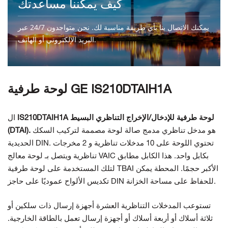
كيف يمكننا مساعدتك
يمكنك الاتصال بنا بأي طريقة مناسبة لك. نحن متواجدون 24/7 عبر
البريد الإلكتروني أو الهاتف.
اتصل بنا
لوحة طرفية GE IS210DTAIH1A
IS210DTAIH1A لوحة طرفية للإدخال/الإخراج التناظري البسيط
ال
هو مدخل تناظري مدمج
صالة
لوحة مصممة لتركيب السكك
(DTAI).
الحديدية DIN. تحتوي اللوحة على 10 مدخلات تناظرية و
2 مخرجات
لوحة معالج VAIC بكابل واحد. هذا
الكابل مطابق
تناظرية ويتصل بـ
لتلك المستخدمة على لوحة طرفية TBAI الأكبر حجمًا.
المحطة
يمكن
تكديس الألواح عموديًا على حاجز DIN للحفاظ على مساحة الخزانة.
تستوعب المدخلات التناظرية العشرة أجهزة إرسال ذات سلكين أو
ثلاثة أسلاك أو أربعة أسلاك أو أجهزة إرسال تعمل بالطاقة الخارجية.