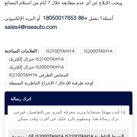
ويجب الإبلاغ عن أي عدم مطابقة خلال 7 أيام من استلام البضائع.
+86 18050017653
أسئلة؟ يتصل
أو البريد الإلكتروني
sales4@nseauto.com
العلامات الساخنة :
IS210DTAIH1A
IS200DTAIH1A
جنرال إلكتريك IS210DTAIH1A
جنرال إلكتريك IS200DTAIH1A
IS210DTAIH1A المجلس الطرفي
لوحة طرفية للإدخال / الإخراج التناظرية البسيطة
اترك رسالة
إذا كنت مهتمًا بمنتجاتنا وتريد معرفة المزيد من التفاصيل، فيرجى
ترك رسالة هنا، وسنقوم بالرد عليك في أقرب وقت ممكن.
GE IS200DTAIH1A IS210DTAIH1A البسيط التناظرية
موضوع :