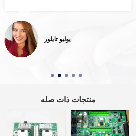
يوليو تايلور
منتجات ذات صله