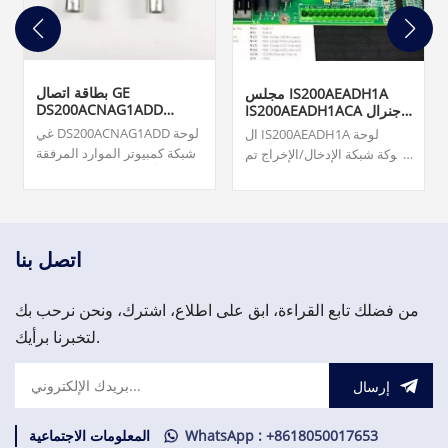
بطاقة اتصال GE
مجلس IS200AEADH1A
DS200ACNAG1ADD
IS200AEADH1ACA جنرال
ARCNET
إلكتريك
غي DS200ACNAG1ADD لوحة
ال IS200AEADH1A لوحة
شبكة كمبيوتر الموارد المرفقة
شوكة شبكة الإدخال/الإخراج تم
(ARCNET). المنشأ ... بطاقات
تصنيعه بواسطة شركة شل
مراقبة التوربينات ونظام مراقبة
جنرال إلكتريك GE Energy
الاهتزازات ونظام حماية
كعضو في سلسلة Mark VIe
الأصول. 3,000.00 دولار أمريكي
لأنظمة ومنتجات أنظمة التحكم
في توربينات الرياح.
اتصل بنا
من فضلك تابع القراءة، ابق على اطلاع، اشترك، ونحن نرحب بك
لتخبرنا برأيك.
إرسال
WhatsApp : +8618050017653
المعلومات الاجتماعية