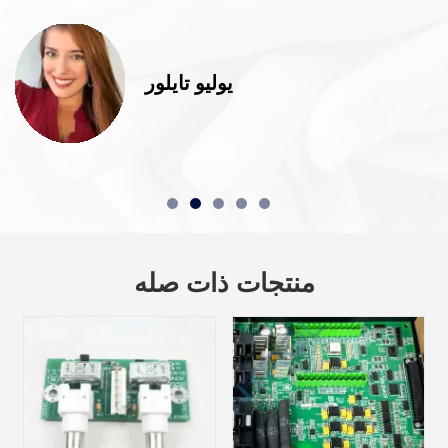
يوليو تايلور
منتجات ذات صله