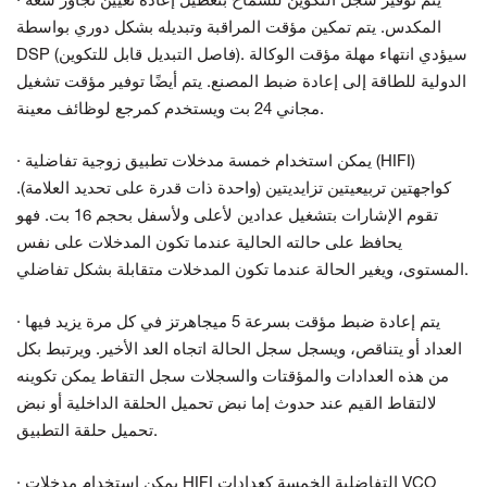
· يتم توفير سجل التكوين للسماح بتعطيل إعادة تعيين تجاوز سعة
المكدس. يتم تمكين مؤقت المراقبة وتبديله بشكل دوري بواسطة
DSP (فاصل التبديل قابل للتكوين). سيؤدي انتهاء مهلة مؤقت الوكالة
الدولية للطاقة إلى إعادة ضبط المصنع. يتم أيضًا توفير مؤقت تشغيل
مجاني 24 بت ويستخدم كمرجع لوظائف معينة.
· يمكن استخدام خمسة مدخلات تطبيق زوجية تفاضلية (HIFI)
كواجهتين تربيعيتين تزايديتين (واحدة ذات قدرة على تحديد العلامة).
تقوم الإشارات بتشغيل عدادين لأعلى ولأسفل بحجم 16 بت. فهو
يحافظ على حالته الحالية عندما تكون المدخلات على نفس
المستوى، ويغير الحالة عندما تكون المدخلات متقابلة بشكل تفاضلي.
· يتم إعادة ضبط مؤقت بسرعة 5 ميجاهرتز في كل مرة يزيد فيها
العداد أو يتناقص، ويسجل سجل الحالة اتجاه العد الأخير. ويرتبط بكل
من هذه العدادات والمؤقتات والسجلات سجل التقاط يمكن تكوينه
لالتقاط القيم عند حدوث إما نبض تحميل الحلقة الداخلية أو نبض
تحميل حلقة التطبيق.
· يمكن استخدام مدخلات HIFI التفاضلية الخمسة كعدادات VCO