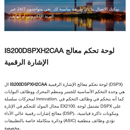
يمكنك الاتصال بنا بأي طريقة مناسبة لك. نحن متواجدون 24/7 عبر
البريد الإلكتروني أو الهاتف.
اتصل بنا
IS200DSPXH2CAA لوحة تحكم معالج
الإشارة الرقمية
لوحة تحكم معالج الإشارة الرقمية (DSPX)
IS200DSPXH2CAA
ال
هي وحدة التحكم الأساسية للجسر ومنظم المحرك ووظائف البوابات
لمحركات سلسلة Innovation. كما أنه يتحكم في وظائف التحكم في
مجال المولد للتحكم في الإثارة EX2100. تشتمل لوحة DSPX على
معالج إشارات رقمية عالي الأداء (DSP)، ومكونات ذاكرة قياسية،
ودائرة متكاملة خاصة بالتطبيقات (ASIC) تؤدي وظائف منطقية
مخصصة.