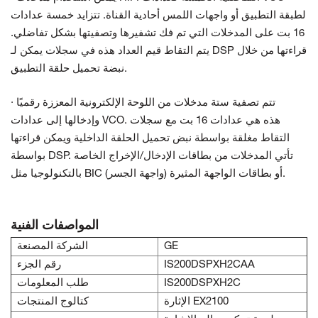
لطبقة التطبيق أو واجهات اللمس أحادية القناة. تتزايد خمسة عدادات
16 بت على المدخلات التي تم فك تشفيرها وتصفيتها بشكل تفاضلي.
يتم التقاط قيم العداد هذه في سجلات يمكن لـ DSP قراءتها من خلال
نبضة تحميل حلقة التطبيق.
· تتم تصفية ستة مدخلات من اللوحة الإلكترونية المعززة رقميًا
وإدخالها إلى عدادات VCO. هذه هي عدادات 16 بت مع سجلات
التقاط مغلقة بواسطة نبض تحميل الحلقة الداخلية ويمكن قراءتها
بواسطة DSP. تأتي المدخلات من بطاقات الإدخال/الإخراج الخاصة
بالتكنولوجيا مثل BIC (واجهة الجسر) أو بطاقات الواجهة المثيرة.
المواصفات الفنية
GE
الشركة المصنعة
IS200DSPXH2CAA
رقم الجزء
IS200DSPXH2C
طلب المعلومات
الإثارة EX2100
كتالوج المنتجات