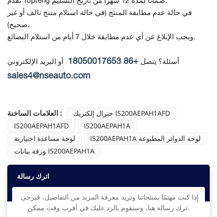
تقدم Topteng ضمانًا لمدة 12 شهرًا من تاريخ التسليم.
في حالة عدم مطابقة المنتج
(في حالة استلام منتج تالف أو غير
صحيح)،
ويجب الإبلاغ عن أي عدم مطابقة خلال 7 أيام من استلام البضائع.
+86 18050017653
أسئلة؟ يتصل
أو البريد الإلكتروني
sales4@nseauto.com
العلامات الساخنة :
جنرال إلكتريك IS200AEPAH1AFD
IS200AEPAH1AFD
IS200AEPAH1A
IS200AEPAH1A لوحة الدوائر المطبوعة
لوحة مساعدة اختيارية
ورقة بيانات IS200AEPAH1A
اترك رسالة
إذا كنت مهتمًا بمنتجاتنا وتريد معرفة المزيد من التفاصيل، فيرجى
ترك رسالة هنا، وسنقوم بالرد عليك في أقرب وقت ممكن.