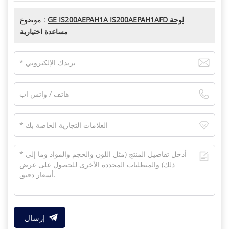
GE IS200AEPAH1A IS200AEPAH1AFD لوحة
موضوع :
مساعدة اختيارية
إرسال