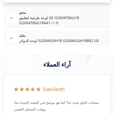
سابق
لوحة طرفية لتطبيق GE IS200ATBAG1B
IS200ATBAG1BAA1 I / O
مقبل
لوحة الدوائر IS200AEGIH1B IS200AEGIH1BBR2 GE
آراء العملاء
Execllent!!
 سريعة جدًا لطلبات عروض الأسعار الخاصة بي
منتجات البا
ويتم شحن المنتج بسرعة.