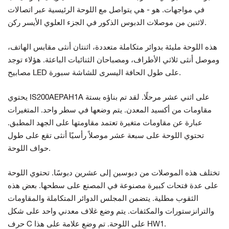
في مواجهات. هو - هي
يتواصل
مع اللوحة الرئيسية عبر
اتصالات
ركن.
لاثنين من موصلات الدبوس الذكور في الجزء العلوي الأيسر
هذه اللوحة مليئة بدوائر متكاملة متعددة، اثنتان
أنثى
مقابس الهاتف،
وموصل أنثى ثلاثي الأطراف، ومصباحان
الثنائيات الباعثة. هؤلاء
توجد
سبورة.
مصابيح LED على طول الحافة اليسرى للشاشة
يحتوي IS200AEPAH1A على اثني عشر مرحلًا. لقد تم بناؤه بستة
مقاومات من أكسيد المعدن. يتم وضعها في سطر واحد. المتغيرات
عبارة عن مقاومات متغيرة تعتمد مقاومتها على الجهد المطبق.
تحتوي اللوحة على سبعة عشر موصلاً رأسيًا أنثى تقع على طول
حواف اللوحة.
تختلف هذه الموصلات من دبوسين إلى عشرين دبوسًا. تحتوي اللوحة
على عدة فتحات كبيرة مصنوعة في المصنع على سطحها. بعض هذه
الثقوب مطلية. يتضمن المجلس
الدوائر المتكاملة والمقاومات
والترانزستورات والمكثفات. يتم وضع غلاف معدني واحد على شكل
حرف C على اللوحة. تم وضع علامة على هذا HW1.