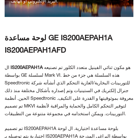
البريد الإلكتروني أو الهاتف.
اتصل بنا
لوحة مساعدة GE IS200AEPAH1A
IS200AEPAH1AFD
هو مكون ثنائي الفينيل متعدد الكلور تم تصنيعه
IS200AEPAH1A
ال
بواسطة GE لسلسلة Mark VI. هذه السلسلة هي جزء من خط
Speedtronic للتوربينات البخارية/الغازية
التحكم الذي أنشأته شركة
جنرال إلكتريك في الستينيات وتم إصداره بأشكال مختلفة منذ ذلك
الحين. أنظمة Speedtronic معروفة بموثوقيتها و
القدرة على التكيف.
تم تصميم MKVI لتوفير التحكم الكامل والحماية والمراقبة لأنظمة
التطبيقات.
التوربينات. ويمكن استخدامه في مجموعة متنوعة من
تم تصميم IS200AEPAH1A بلوحة مساعدة اختيارية. ال
لوحة
يتم توصيله بـ IS200AEPAH1A بواسطة البراغي المدرجة
اختيارية