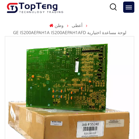
أعطى
وطن
GE IS200AEPAH1A IS200AEPAH1AFD لوحة مساعدة اختيارية