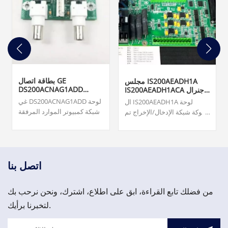
بطاقة اتصال GE
مجلس IS200AEADH1A
DS200ACNAG1ADD
IS200AEADH1ACA جنرال
ARCNET
إلكتريك
غي DS200ACNAG1ADD لوحة
ال IS200AEADH1A لوحة
شبكة كمبيوتر الموارد المرفقة
شوكة شبكة الإدخال/الإخراج تم
(ARCNET). المنشأ ... بطاقات
تصنيعه بواسطة شركة شل
مراقبة التوربينات ونظام مراقبة
جنرال إلكتريك GE Energy
الاهتزازات ونظام حماية
كعضو في سلسلة Mark VIe
الأصول. 3,000.00 دولار أمريكي
لأنظمة ومنتجات أنظمة التحكم
في توربينات الرياح.
اتصل بنا
من فضلك تابع القراءة، ابق على اطلاع، اشترك، ونحن نرحب بك
لتخبرنا برأيك.