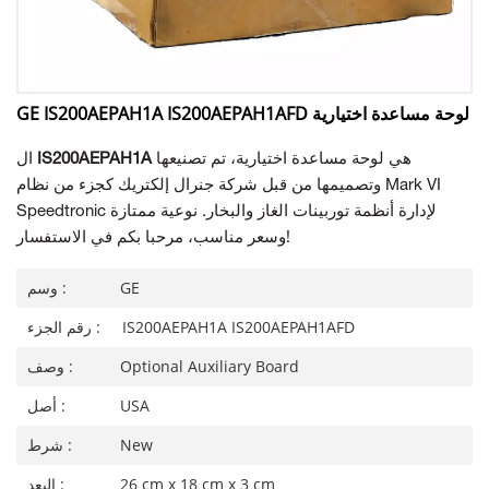
GE IS200AEPAH1A IS200AEPAH1AFD لوحة مساعدة اختيارية
هي لوحة مساعدة اختيارية، تم تصنيعها
IS200AEPAH1A
ال
وتصميمها من قبل شركة جنرال إلكتريك كجزء من نظام Mark VI
Speedtronic لإدارة أنظمة توربينات الغاز والبخار. نوعية ممتازة
وسعر مناسب، مرحبا بكم في الاستفسار!
GE
وسم :
IS200AEPAH1A IS200AEPAH1AFD
رقم الجزء :
Optional Auxiliary Board
وصف :
USA
أصل :
New
شرط :
26 cm x 18 cm x 3 cm
البعد :