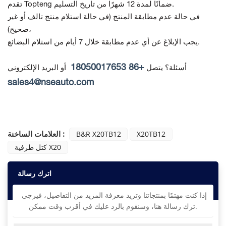
تقدم Topteng ضمانًا لمدة 12 شهرًا من تاريخ التسليم.
في حالة عدم مطابقة المنتج
(في حالة استلام منتج تالف أو غير
صحيح)،
يجب الإبلاغ عن أي عدم مطابقة خلال 7 أيام من استلام البضائع.
+86 18050017653
أسئلة؟ يتصل
أو البريد الإلكتروني
sales4@nseauto.com
العلامات الساخنة :
B&R X20TB12
X20TB12
كتل طرفية X20
اترك رسالة
إذا كنت مهتمًا بمنتجاتنا وتريد معرفة المزيد من التفاصيل، فيرجى
ترك رسالة هنا، وسنقوم بالرد عليك في أقرب وقت ممكن.