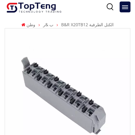
B&R X20TB12 الكتل الطرفية
ب &ر
وطن