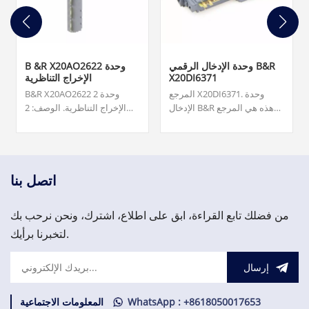
وحدة الإدخال الرقمي B&R
B &R X20AO2622 وحدة
X20DI6371
الإخراج التناظرية
المرجع X20DI6371. وحدة
B&R X20AO2622 2 وحدة
الإدخال B&R هذه هي المرجع
الإخراج التناظرية. الوصف: 2
X20DI6371. إنه ينتمي إلى
مخرجات تناظرية؛ إما الإشارة
مجموعة X20. وحدة الإدخال
الحالية أو الجهد ممكن؛ دقة
الرقمي X20، 6 مدخلات، 24
المحول الرقمي 13 بت.
فولت تيار مستمر، حوض،
مرشح إدخال قابل للتكوين،
اتصل بنا
وصلات سلكين.
من فضلك تابع القراءة، ابق على اطلاع، اشترك، ونحن نرحب بك
لتخبرنا برأيك.
إرسال
WhatsApp : +8618050017653
المعلومات الاجتماعية