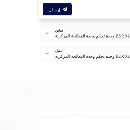
إرسال
سابق
المركزية B&R X20CP1585
مقبل
المركزية B&R X20CP3585