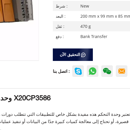
New
شرط :
200 mm x 99 mm x 85 m
البعد :
470 g
ثقل :
Bank Transfer
دفع :
التحقيق الآن
اتصل بنا :
وحدة تحكم وحدة المعالجة المركزية X20CP3586
ومجهز بذاكرة DDR2 SDRAM بسعة 512 ميجا باي