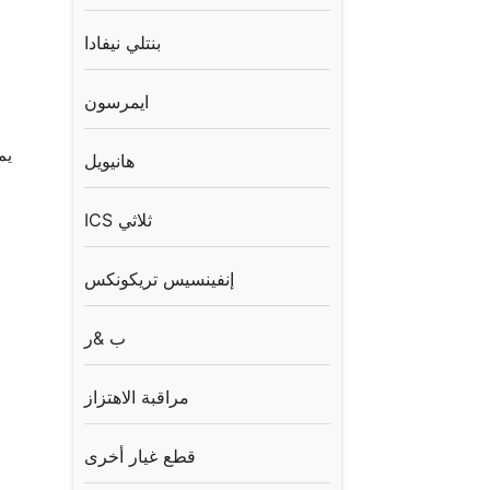
بنتلي نيفادا
ايمرسون
هانيويل
ICS ثلاثي
إنفينسيس تريكونكس
ب &ر
مراقبة الاهتزاز
قطع غيار أخرى