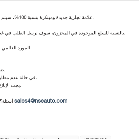
علامة تجارية جديدة ومبتكرة بنسبة 100%، سيتم اختبار جميع السلع قبل الشحن.
بالنسبة للسلع الموجودة في المخزون، سوف نرسل الطلب في غضون 5-7 أيام بعد استلام الدفع.
المورد العالمي لمكونات أتمتة ومراقبة الجودة.
تقدم Topteng ضمانًا لمدة 12 شهرًا من تاريخ التسليم.
(في حالة استلام منتج تالف أو غير صحيح)،
في حالة عدم مطابق
يجب الإبلاغ عن أي عدم مطابقة خلال 7 أيام من استلام البضائع.
sales4@nseauto.com
أسئلة؟