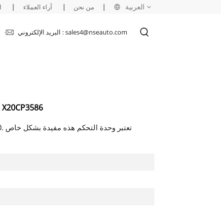
العربية
|
|
|
من نحن
آراء العملاء
ا
البريد الإلكتروني : sales4@nseauto.com
English
français
русский
وحدة تحكم وحدة المعالجة المركزية 
español
العربية