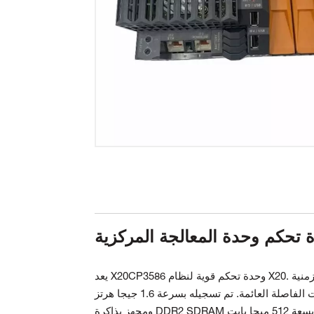
يعد X20CP3586 وحدة تحكم قوية لنظام X20. تعتبر وحدة التحكم هذه مفيدة بشكل خاص للتطبيقات التي تتطلب دورات زمنية
قصيرة، أو تحتاج إلى معالجة كميات كبيرة جدًا من البيانات أو تنفيذ عمليات الفاصلة العائمة. تم تسجيله بسرعة 1.6 جيجا هرتز
ت.