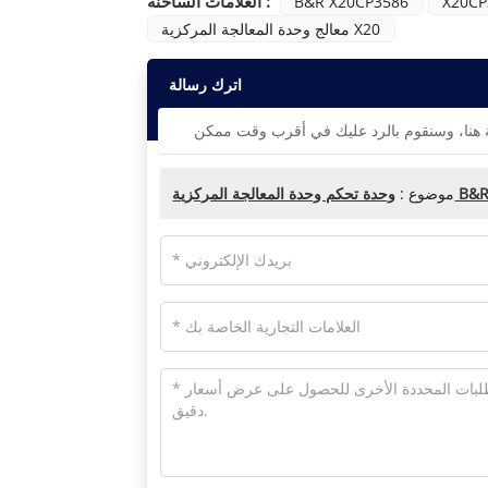
العلامات الساخنة :
B&R X20CP3586
معالج وحدة المعالجة المركزية X20
اترك رسالة
B&R X20CP358
موضوع :