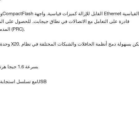
قادرة على التعامل مع الاتصالات في نطاق جيجابت. للحصول على المز
POWERLINK المدمجة وضع تسلسل استجابة الاستقصاء (PRC).
وحدة التحكم
· معالج Intel Atom بسرعة 1.6 جيجا هرتز مع معالج إدخال/إخراج إضافي
· شبكة إيثرنت مدمجة وPOWERLINK مع تسلسل استجابة الاستقصاء وUSB