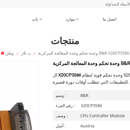
لأسئلة المتداولة
اتصل بنا
موارد
باب
منتجات
وحدة تحكم وحدة المعالجة المركزية B&R X20CP3586
ب &ر
وطن
B&R X20CP3586
وحدة تحكم قوية لنظام X20. تعتبر وحدة التحكم هذه مفيدة بشكل خاص
X20CP3586
ال
للتطبيقات التي تتطلب أوقات دورة قصيرة.
B&R
وسم :
X20CP3586
رقم الجزء :
CPU Controller Module
وصف :
Austria
أصل :