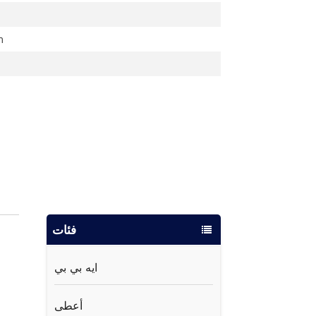
m
فئات
ايه بي بي
أعطى