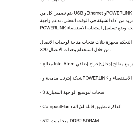
يتم تضمين كل من USB وEthernet وPOWERLINK وCompactFlash القابل للإزالة كميزات قياسية. واجهة Ethernet القياسية
يد من أداء الشبكة في الوقت الفعلي، تدعم واجهة
 مجهزة بثلاث فتحات متاحة لوحدات الاتصال X20. يمكن بسهولة دمج أنظمة الحافلات والشبكات المختلفة في نظام
X20 من خلال استخدام وحدات الاتصال.
· 3 فتحات لتوسيع الواجهة المعيارية
· CompactFlash كذاكرة تطبيق قابلة للإزالة
· 512 ميجا بايت DDR2 SDRAM