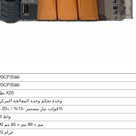
20CP3586
20CP3586
نظام X20
وحدة تحكم وحدة المعالجة المركز
24 فولت تيار مستمر -15% / +20%
0.6 واط
200 مم × 99 مم × 85 مم
470 جرام