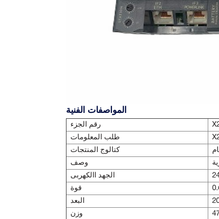
المواصفات الفنية
X
رقم الجزء
X
طلب المعلومات
كتالوج المنتجات
ية
وصف
الجهد االكهربى
قوة
البعد
وزن