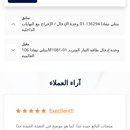
سابق
بنتلي نيفادا 136294-01 وحدة الإدخال / الإخراج مع النهايات
الداخلية
مقبل
بنتلي نيفادا 106M1081-01 وحدة إدخال طاقة التيار المتردد
العالمية
آراء العملاء
Execllent!!
استجابة سريعة جدًا لطلبات عروض الأسعار الخاصة بي
منت