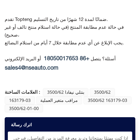
تقدم Topteng ضمانًا لمدة 12 شهرًا من تاريخ التسليم.
في حالة عدم مطابقة المنتج
(في حالة استلام منتج تالف أو غير
صحيح)،
يجب الإبلاغ عن أي عدم مطابقة خلال 7 أيام من استلام البضائع.
+86 18050017653
أسئلة؟ يتصل
أو البريد الإلكتروني
sales4@nseauto.com
العلامات الساخنة :
3500/62
بنتلي نيفادا 3500/62
3500/62 163179-03
مراقب متغير العملية
163179-03
3500/62-01-00
اترك رسالة
إذا كنت مهتمًا بمنتجاتنا وتريد معرفة المزيد من التفاصيل، فيرجى