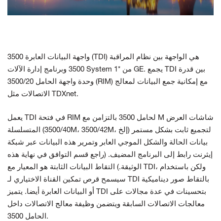
اتصل بنا
واجهة البيانات العابرة 3500 (TDI) هي الواجهة بين نظام المراقبة
3500 وبرنامج إدارة الآلات System 1* من GE. يجمع TDI بين قدرة
وحدة واجهة الحامل 3500/20 (RIM) مع إمكانية جمع البيانات لمعالج
الاتصالات مثل TDXnet.
شاشات العرض
يعمل TDI في فتحة RIM لحامل 3500 بالتزامن مع M
المتسلسلة (3500/40M، 3500/42M، إلخ) لتجميع ثابت بشكل مستمر
بيانات الحالة والشكل الموجي العابر وتمرير هذه البيانات عبر شبكة
إيثرنت
رابط إلى البرنامج المضيف. (راجع قسم التوافق في نهاية
هذه
الوثيقة.) التقاط البيانات الثابتة هو المعيار مع TDI، ولكن باستخدام
سيسمح قرص تمكين القناة الاختياري لـ TDI بالتقاط صور ديناميكية
البيانات العابرة أيضا. يتميز TDI بتحسينات في عدة مجالات
على
أو
معالجات الاتصالات السابقة ويتضمن
وظيفة معالج الاتصالات داخل
الحامل 3500.