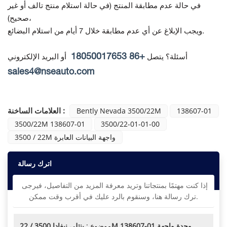
في حالة عدم مطابقة المنتج
(في حالة استلام منتج تالف أو غير
صحيح)،
ويجب الإبلاغ عن أي عدم مطابقة خلال 7 أيام من استلام البضائع.
+86 18050017653
أسئلة؟ يتصل
أو البريد الإلكتروني
sales4@nseauto.com
العلامات الساخنة :
Bently Nevada 3500/22M
138607-01
3500/22M 138607-01
3500/22-01-01-00
3500 / 22M واجهة البيانات العابرة
اترك رسالة
إذا كنت مهتمًا بمنتجاتنا وتريد معرفة المزيد من التفاصيل، فيرجى
ترك رسالة هنا، وسنقوم بالرد عليك في أقرب وقت ممكن.
موضوع :
بنتلي نيفادا 3500 / 22M 138607-01 وحدة واجهة