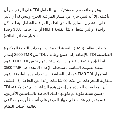
على الرغم من أن TDI يوفر وظائف معينة مشتركة بين الحامل
بأكمله، إلا أنه ليس جزءًا من مسار المراقبة الحرج وليس له أي تأثير
على التشغيل السليم والعادي لنظام المراقبة الشامل. يتطلب كل
حامل 3500 وحدة TDI أو RIM واحدة، والتي تشغل دائمًا الفتحة 1
(بجوار مصادر الطاقة).
بالنسبة لتطبيقات الوحدات الثلاثية المتكررة (TMR)، يتطلب نظام
3500 إصدار TMR من TDI. بالإضافة إلى جميع وظائف TDI القياسية،
يقوم TMR TDI أيضًا بإجراء "مقارنة قنوات الشاشة". يقوم تكوين
3500 TMR بتنفيذ تصويت الشاشة باستخدام الإعداد المحدد في
خيارات الشاشة. باستخدام هذه الطريقة، يقوم TMR TDI باستمرار
بمقارنة المخرجات من ثلاث (3) شاشات زائدة عن الحاجة. إذا اكتشف
TDI أن المعلومات الواردة من إحدى هذه الشاشات لم تعد مكافئة
(ضمن نسبة مئوية تم تكوينها) لتلك الخاصة بالشاشتين الأخريين،
فسوف يضع علامة على جهاز العرض على أنه خطأ ويضع حدثًا في
قائمة أحداث النظام.