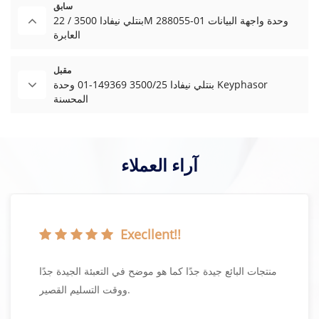
سابق
بنتلي نيفادا 3500 / 22M 288055-01 وحدة واجهة البيانات
العابرة
مقبل
بنتلي نيفادا 3500/25 149369-01 وحدة Keyphasor
المحسنة
آراء العملاء
Execllent!!
لأسعار الخاصة بي
منتجات البائع جيدة جدًا كما هو موضح في 
ووقت التسليم القصير.