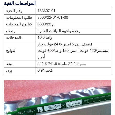
المواصفات الفنية
138607-01
رقم الجزء
3500/22-01-01-00
طلب المعلومات
3500/22 م
كتالوج المنتجات
وحدة واجهة البيانات العابرة
وصف
10.5 واط
المدخلات
مُصنف إلى 5 أمبير @ 24 فولت تيار
مستمر/120 فولت أمبير، 120 واط/600 فولت
النواتج
أمبير
241.3 ملم × 24.4 ملم × 241.8
البعد
0.91 كجم
وزن