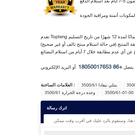
ة المنتج
+86 18050017653
 يتصل
أو البريد الإلكتروني
العلامات الساخنة :
350
بنتلي نيفادا 3500/61
3500/61-01-00
3500/61 وحدة درجة الحرارة
اترك رسالة