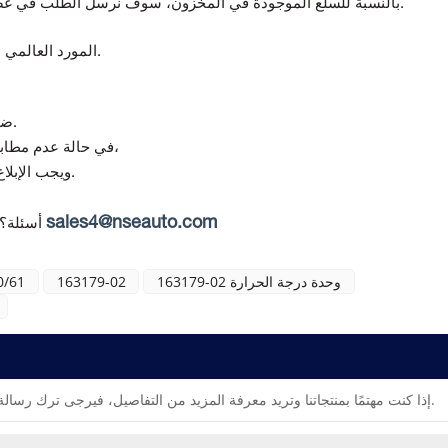
بالنسبة للسلع الموجودة في المخزون، سوف نرسل الطلب في غضون 5-7 أيام بعد استلام الدفع.
المورد العالمي لمكونات أتمتة ومراقبة الجودة.
تقدم Topteng ضمانًا لمدة 12 شهرًا من تاريخ التسليم.
(في حالة استلام منتج تالف أو غير صحيح)،
في حالة عدم مطابق
ويجب الإبلاغ عن أي عدم مطابقة خلال 7 أيام من استلام البضائع.
sales4@nseauto.com
أسئلة؟
163179-02 وحدة درجة الحرارة
163179-02
0/61
إذا كنت مهتمًا بمنتجاتنا وتريد معرفة المزيد من التفاصيل، فيرجى ترك رسالة هنا، وسنقوم بالرد عليك في أقرب وقت ممكن.