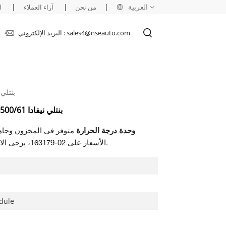
العربية
|
|
|
من نحن
آراء العملاء
ا
البريد الإلكتروني : sales4@nseauto.com
English
français
بنتلي نيفادا 3500/61 63179
русский
بنتلي نيفادا 3500/61 163179-02 وحدة مراقبة درجة الحرارة
español
163179-02-وحدة درجة الحرارة
متوفر في المخزون وجا
العربية
الأسعار على 02-163179، يرجى الاتصال بنا وسنقوم بالرد عليك خلال 24 ساعة.
dule