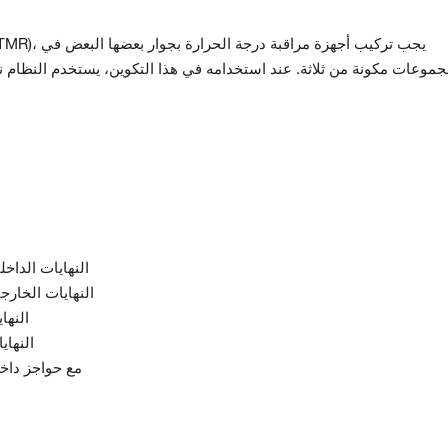
جموعات مكونة من ثلاثة. عند استخدامه في هذا التكوين، يستخدم النظام
01 RTD/TC النهايات
02 RTD/TC النهايات
03 TC 
04 TC ا
05 وحدة الإدخال/الإخراج غير المعزولة RTD/TC مع حو