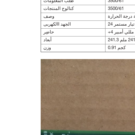
3500/61
طلب المعلومات
3500/61
كتالوج المنتجات
 درجة الحرارة
وصف
 تيار مستمر
الجهد االكهربى
حاضِر
أبعاد
0.91 كجم
وزن