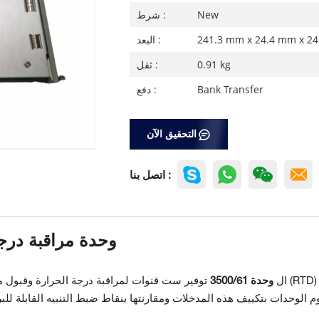
New
شرط :
241.3 mm x 24.4 mm x 2
البعد :
0.91 kg
ثقل :
Bank Transfer
دفع :
التحقيق الآن
اتصل بنا :
3500/61 163179-02 وحدة مراق
ال
وحدة 3500/61
توفير ست قنوات لمراقبة درجة الحرارة وقبول مدخل