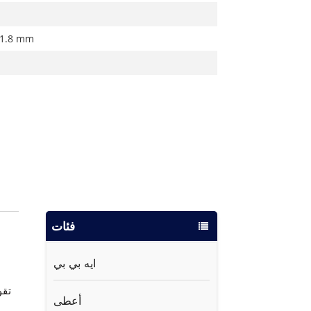
41.8 mm
فئات
ايه بي بي
أعطى