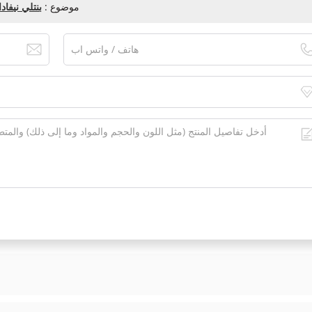
موضوع :
بنتلي نيفادا 3500/61 163179-02 وحدة مراقبة درجة الح