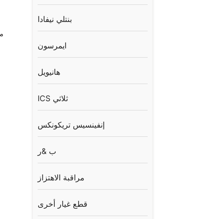
بنتلي نيفادا
م
ايمرسون
هانيويل
ICS ثلاثي
إنفينسيس تريكونكس
ب &ر
مراقبة الاهتزاز
قطع غيار أخرى