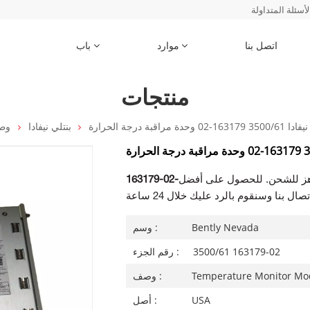
لأسئلة المتداولة
اتصل بنا
موارد
باب
منتجات
1-02 وحدة مراقبة درجة الحرارة
بنتلي نيفادا
وط
هز للشحن. للحصول على أفضل
Bently Nevada
وسم :
3500/61 163179-02
رقم الجزء :
Temperature Monitor Mo
وصف :
USA
أصل :