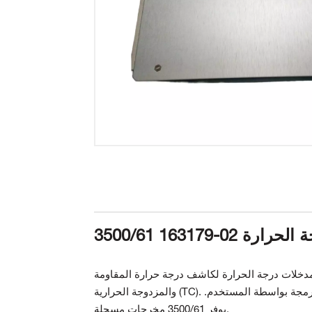
بة درجة الحرارة
ات درجة الحرارة لكاشف درجة حرارة المقاومة (RTD)
والمزدوجة الحرارية (TC). تقوم الوحدات بتكييف هذه المدخلات ومقارنتها بنقاط ضبط التنبيه القابلة للبرمجة بواسطة المستخدم.
يوفر 3500/61 مخرجات مسجلة.