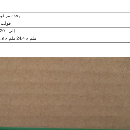
وحدة مراقبة
24 فولت
+4 إلى +20 مللي أمبير
241.3 ملم × 24.4 ملم × 241.8 ملم