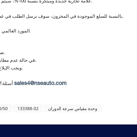
علامة تجارية جديدة ومبتكرة بنسبة 100%، سيتم اختبار جميع السلع قبل الشحن.
بالنسبة للسلع الموجودة في المخزون، سوف نرسل الطلب في غضون 5-7 أيام بعد استلام الدفع.
المورد العالمي لمكونات أتمتة ومراقبة الجودة.
تقدم Topteng ضمانًا لمدة 12 شهرًا من تاريخ التسليم.
(في حالة استلام منتج تالف أو غير صحيح)،
في حالة عدم مطابق
ويجب الإبلاغ عن أي عدم مطابقة خلال 7 أيام من استلام البضائع.
sales4@nseauto.com
أسئلة؟
وحدة مقياس سرعة الدوران
133388-02
0/50