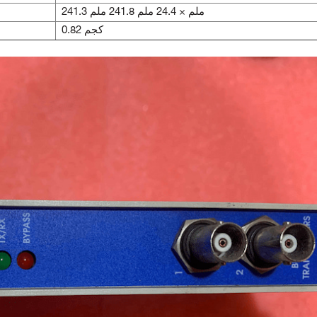
241.3 ملم × 24.4 ملم 241.8 ملم
0.82 كجم