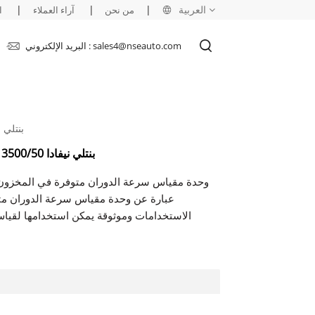
العربية
|
|
|
من نحن
آراء العملاء
ا
البريد الإلكتروني : sales4@nseauto.com
English
français
بنتلي نيفادا 3500/50 133388-
русский
بنتلي نيفادا 3500/50 133388-02 وحدة مقياس سرعة الدوران
español
العربية
الاستخدامات وموثوقة يمكن استخدامها لقيا