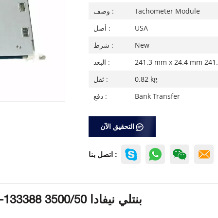
Tachometer Module
وصف :
USA
أصل :
New
شرط :
241.3 mm x 24.4 mm 241
البعد :
0.82 kg
ثقل :
Bank Transfer
دفع :
التحقيق الآن
اتصل بنا :
بنتلي نيفادا 3500/50 133388-02 وحدة مقياس سرعة الدوران