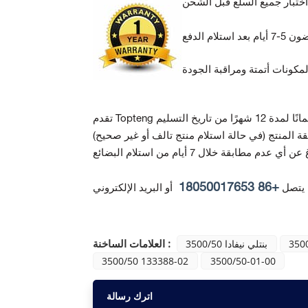
ة المنتج
+86 18050017653
 يتصل
أو البريد الإلكتروني
العلامات الساخنة :
350
بنتلي نيفادا 3500/50
3500/50 133388-02
3500/50-01-00
اترك رسالة