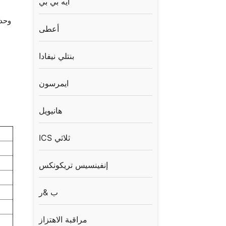
ايه بي بي
وحدة مقي
أعطى
بنتلي نيفادا
ايمرسون
هانيويل
ICS ثلاثي
إنفينسيس تريكونكس
ب &ر
مراقبة الاهتزاز