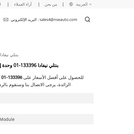
العربية
|
|
|
من نحن
آراء العملاء
ا
البريد الإلكتروني : sales4@nseauto.com
English
français
بنتلي نيفادا 133396-01 وحدة إدخال / إخراج الكشف عن السرعة الز
русский
بنتلي نيفادا 133396-01 وحدة إدخال / إخراج الكشف عن السرعة الزائدة
español
للحصول على أفضل الأسعار على
133396-01
-
العربية
الزائدة، يرجى الاتصال بنا وسنقوم بالرد عليك خلال 24 ساعة. 0
 Module