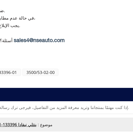
تقدم Topteng ضمانًا لمدة 12 شهرًا من تاريخ التسليم.
(في حالة استلام منتج تالف أو غير صحيح)،
في حالة عدم مطابق
يجب الإبلاغ عن أي عدم مطابقة خلال 7 أيام من استلام البضائع.
sales4@nseauto.com
أسئلة؟
33396-01
3500/53-02-00
إذا كنت مهتمًا بمنتجاتنا وتريد معرفة المزيد من التفاصيل، فيرجى ترك رسالة هنا، وسنقوم بالرد عليك في أقرب وقت ممكن.
موضوع :
بنتلي نيفادا 133396-01 وحدة إدخال / إخراج الكشف عن السرعة الزائدة