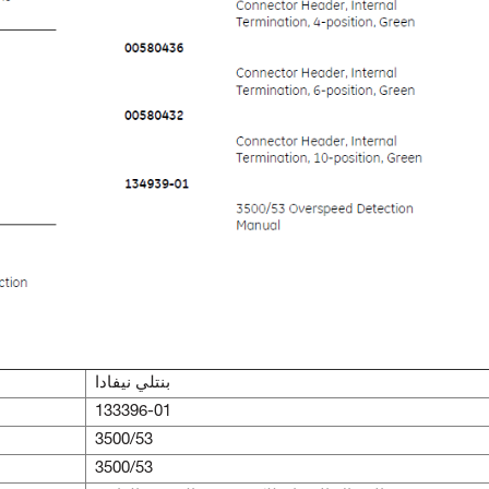
بنتلي نيفادا
133396-01
3500/53
3500/53