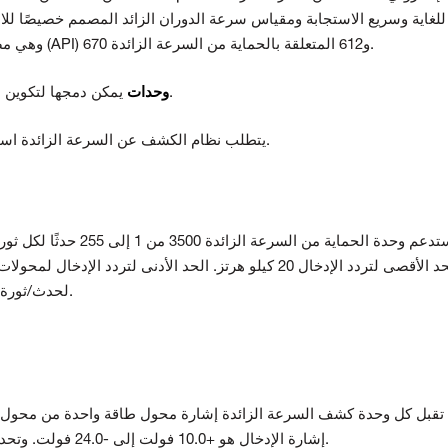
للغاية وسريع الاستجابة ومقياس سرعة الدوران الزائد المصمم خصيصًا للا
معايير معهد البترول (API) 670 و612 المتعلقة بالحماية من السرعة الزائدة.
وهي مصم
يمكن دمجها لتكوين نظام تصويت 2 من 2 أو 2 من 3 (موصى به).
3500/53 وحدات
يتطلب نظام الكشف عن السرعة الزائدة استخدام حامل 3500 مع مصادر طاقة زائدة عن الحاجة.
لحدث/ثورة واحدة) وللالتقاط المغناطيسي السلبي هو 3.3 هرتز.
تقبل كل وحدة كشف السرعة الزائدة إشارة محول طاقة واحدة من محول ط
التي تتجاوز هذا النطاق.
إشارة الإدخال هو +10.0 فولت إلى -24.0 فولت. وتحد الوحدة من الإشارات داخليًا