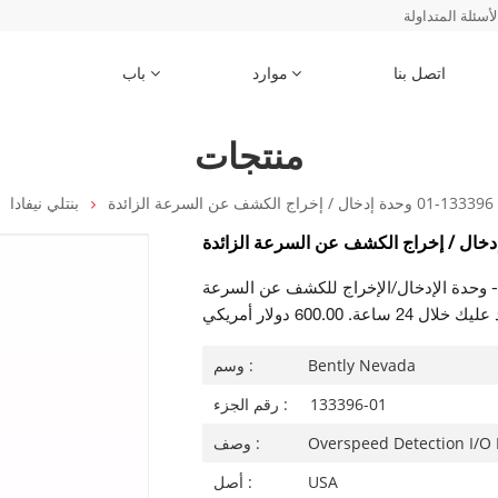
لأسئلة المتداولة
اتصل بنا
موارد
باب
منتجات
ائدة
بنتلي نيفادا
 وحدة الإدخال/الإخراج للكشف عن السرعة
600.0 دولار أمريكي
Bently Nevada
وسم :
133396-01
رقم الجزء :
Overspeed Detection I/O
وصف :
USA
أصل :