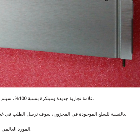
علامة تجارية جديدة ومبتكرة بنسبة 100%، سيتم اختبار جميع السلع قبل الشحن.
بالنسبة للسلع الموجودة في المخزون، سوف نرسل الطلب في غضون 5-7 أيام بعد استلام الدفع.
المورد العالمي لمكونات أتمتة ومراقبة الجودة.