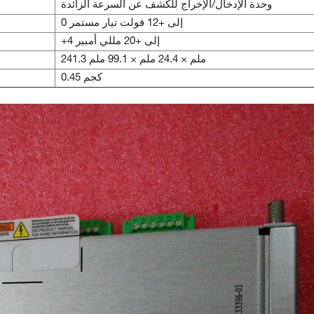
وحدة الإدخال/الإخراج للكشف عن السرعة الزائدة
0 إلى +12 فولت تيار مستمر
+4 إلى +20 مللي أمبير
241.3 ملم × 24.4 ملم × 99.1 ملم
0.45 كجم