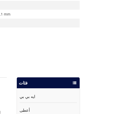
9.1 mm
فئات
ايه بي بي
أعطى