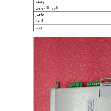
وصف
الجهد االكهربى
حاضِر
البعد
وزن