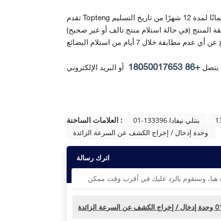
ة المنتج
+86 18050017653
 يتصل
أو البريد الإلكتروني
العلامات الساخنة :
1
بنتلي نيفادا 133396-01
وحدة إدخال / إخراج الكشف عن السرعة الزائدة
اترك رسالة