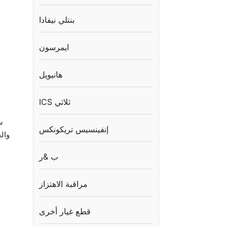
بنتلي نيفادا
ايمرسون
هانيويل
ICS ثلاثي
إنفينسيس تريكونكس
ب &ر
مراقبة الاهتزاز
قطع غيار أخرى