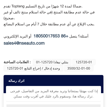
تقدم Topteng ضمانًا لمدة 12 شهرًا من تاريخ التسليم.
في حالة عدم مطابقة المنتج
(في حالة استلام منتج تالف أو غير
صحيح)،
يجب الإبلاغ عن أي عدم مطابقة خلال 7 أيام من استلام البضائع.
+86 18050017653
أسئلة؟ يتصل
أو البريد الإلكتروني
sales4@nseauto.com
العلامات الساخنة :
125720-01
بنتلي نيفادا 125720-01
3500/32-01-00
125720-01 وحدة إدخال / إخراج التتابع
اترك رسالة
إذا كنت مهتمًا بمنتجاتنا وتريد معرفة المزيد من التفاصيل، فيرجى
ترك رسالة هنا، وسنقوم بالرد عليك في أقرب وقت ممكن.