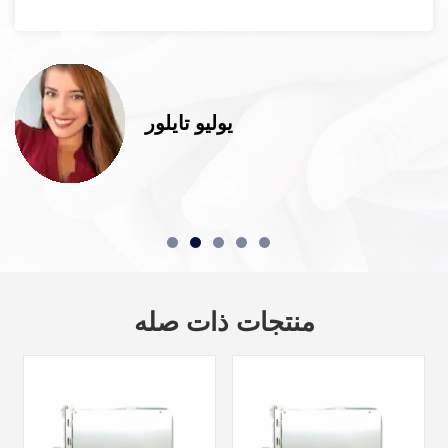
يوليو تايلور
منتجات ذات صله