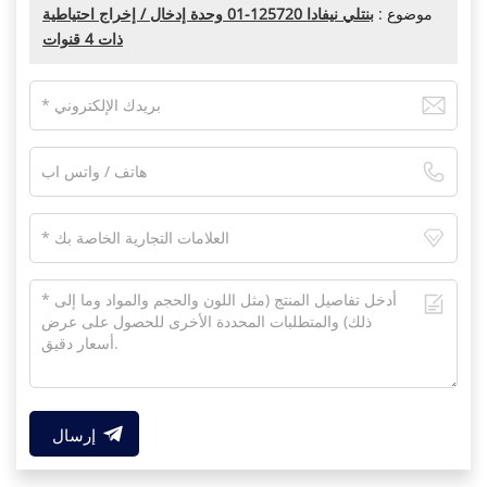
موضوع :
بنتلي نيفادا 125720-01 وحدة إدخال / إخراج احتياطية
ذات 4 قنوات
إرسال