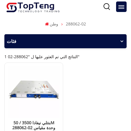
288062-02
وطن
فئات
1 النتائج التي تم العثور عليها ل "288062-02"
بنتلي نيفادا 3500 / 50M
288062-02 وحدة مقياس