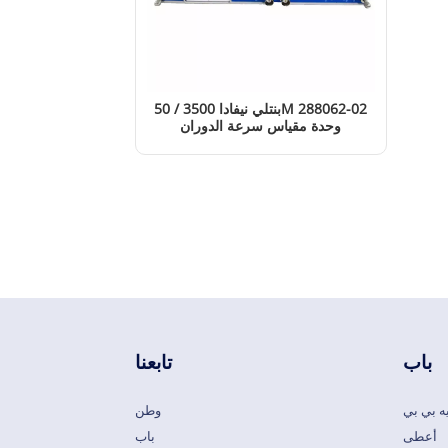
بنتلي نيفادا 3500 / 50M 288062-02
وحدة مقياس سرعة الدوران
إقرأ المزيد
باب
تابعنا
ه بي بي
وطن
أعطى
باب