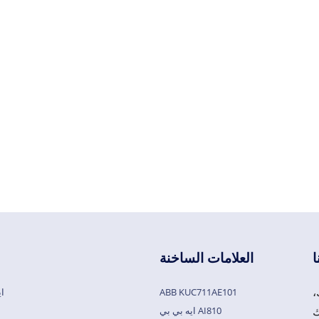
ا
العلامات الساخنة
،
ABB KUC711AE101
اي
ايه بي بي AI810