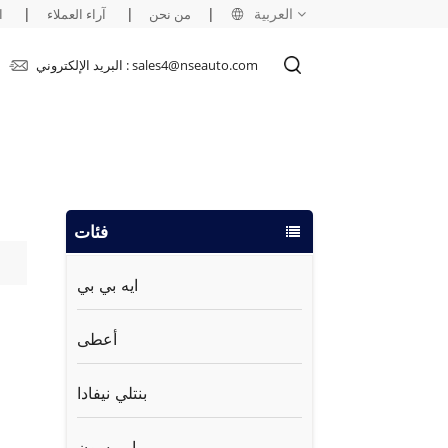
العربية
|
|
|
من نحن
آراء العملاء
ا
البريد الإلكتروني : sales4@nseauto.com
English
français
русский
فئات
español
العربية
ايه بي بي
أعطى
بنتلي نيفادا
ايمرسون