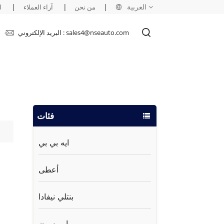
العربية
|
|
|
من نحن
آراء العملاء
ا
البريد الإلكتروني : sales4@nseauto.com
English
français
русский
فئات
español
العربية
ايه بي بي
أعطى
بنتلي نيفادا
ايمرسون