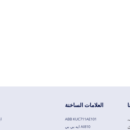
ا
العلامات الساخنة
،
ABB KUC711AE101
اي
ايه بي بي AI810